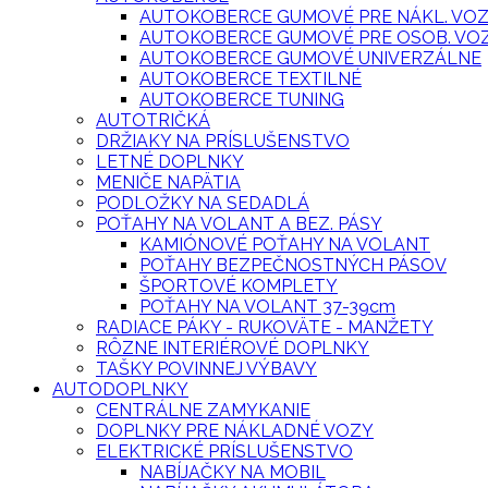
AUTOKOBERCE GUMOVÉ PRE NÁKL. VO
AUTOKOBERCE GUMOVÉ PRE OSOB. VO
AUTOKOBERCE GUMOVÉ UNIVERZÁLNE
AUTOKOBERCE TEXTILNÉ
AUTOKOBERCE TUNING
AUTOTRIČKÁ
DRŽIAKY NA PRÍSLUŠENSTVO
LETNÉ DOPLNKY
MENIČE NAPÄTIA
PODLOŽKY NA SEDADLÁ
POŤAHY NA VOLANT A BEZ. PÁSY
KAMIÓNOVÉ POŤAHY NA VOLANT
POŤAHY BEZPEČNOSTNÝCH PÁSOV
ŠPORTOVÉ KOMPLETY
POŤAHY NA VOLANT 37-39cm
RADIACE PÁKY - RUKOVÄTE - MANŽETY
RÔZNE INTERIÉROVÉ DOPLNKY
TAŠKY POVINNEJ VÝBAVY
AUTODOPLNKY
CENTRÁLNE ZAMYKANIE
DOPLNKY PRE NÁKLADNÉ VOZY
ELEKTRICKÉ PRÍSLUŠENSTVO
NABÍJAČKY NA MOBIL