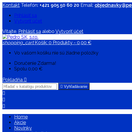
Kontakt
Telefón:
+421 905 50 60 20
Email:
objednavky@ped
Prihlásiť sa
Vytvoriť účet
Vitajte,
Prihlásiť sa
alebo
Vytvoriť účet
shopping_cart
Košík:
0
Produkty - 0,00 €
Vo vašom košíku nie sú žiadne položky
Doručenie
Zdarma!
Spolu
0,00 €
Pokladňa


Vyhľadávanie



Home
Akcie
Novinky