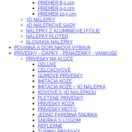
PRIEMER 8,0 cm
PRIEMER 9,0 cm
PRIEMER 10,5 cm
3D NÁLEPKY
3D NÁLEPKOVÉ SADY
NÁLEPKY Z ALUMINIOVEJ FÓLIE
NÁLEPKY PLOTER
SLOVAKIA NÁLEPKY
POVINNÁ A DOPLNKOVÁ VÝBAVA
PRÍVESKY - ČIAPKY - PEŇAŽENKY - VANKÚŠE
PRÍVESKY NA KĽÚČE
DELUXE
CELOKOVOVÉ
GUMOVÉ PRÍVESKY
IMITÁCIA KOŽE
IMITÁCIA KOŽE + 3D NÁLEPKA
KOVOVÉ S 3D NÁLEPKOU
PLETENÉ PRÍVESKY
PRÍVESKY KOŽA
PRÍVESKY MOTO
JEDNO FAREBNÁ ŠNÚRKA
ŠNÚRKA S LOGOM
REFLEXNÉ
TUNING PRÍVESKY