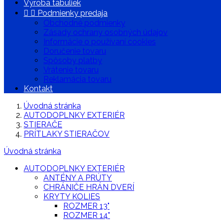
Výroba tabuliek


Podmienky predaja
Obchodné podmienky
Zásady ochrany osobných údajov
Informácie o používaní cookies
Doručenie tovaru
Spôsoby platby
Vrátenie tovaru
Reklamácia tovaru
Kontakt
Úvodná stránka
AUTODOPLNKY EXTERIÉR
STIERAČE
PRÍTLAKY STIERAČOV
Úvodná stránka
AUTODOPLNKY EXTERIÉR
ANTÉNY A PRÚTY
CHRÁNIČE HRÁN DVERÍ
KRYTY KOLIES
ROZMER 13"
ROZMER 14"