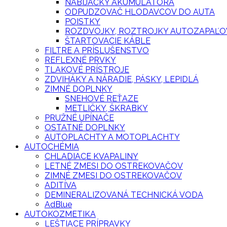
NABÍJAČKY AKUMULÁTORA
ODPUDZOVAČ HLODAVCOV DO AUTA
POISTKY
ROZDVOJKY, ROZTROJKY AUTOZAPAĽO
ŠTARTOVACIE KÁBLE
FILTRE A PRÍSLUŠENSTVO
REFLEXNÉ PRVKY
TLAKOVÉ PRÍSTROJE
ZDVIHÁKY A NÁRADIE, PÁSKY, LEPIDLÁ
ZIMNÉ DOPLNKY
SNEHOVÉ REŤAZE
METLIČKY, ŠKRABKY
PRUŽNÉ UPÍNAČE
OSTATNÉ DOPLNKY
AUTOPLACHTY A MOTOPLACHTY
AUTOCHÉMIA
CHLADIACE KVAPALINY
LETNÉ ZMESI DO OSTREKOVAČOV
ZIMNÉ ZMESI DO OSTREKOVAČOV
ADITÍVA
DEMINERALIZOVANÁ TECHNICKÁ VODA
AdBlue
AUTOKOZMETIKA
LEŠTIACE PRÍPRAVKY