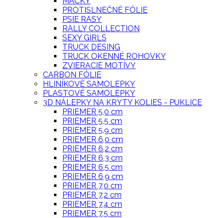
MAČKY
PROTISLNEČNÉ FÓLIE
PSIE RASY
RALLY COLLECTION
SEXY GIRLS
TRUCK DESING
TRUCK OKENNÉ ROHOVKY
ZVIERACIE MOTÍVY
CARBON FÓLIE
HLINÍKOVÉ SAMOLEPKY
PLASTOVÉ SAMOLEPKY
3D NÁLEPKY NA KRYTY KOLIES - PUKLICE
PRIEMER 5,0 cm
PRIEMER 5,5 cm
PRIEMER 5,9 cm
PRIEMER 6,0 cm
PRIEMER 6,2 cm
PRIEMER 6,3 cm
PRIEMER 6,5 cm
PRIEMER 6,9 cm
PRIEMER 7,0 cm
PRIEMER 7,2 cm
PRIEMER 7,4 cm
PRIEMER 7,5 cm