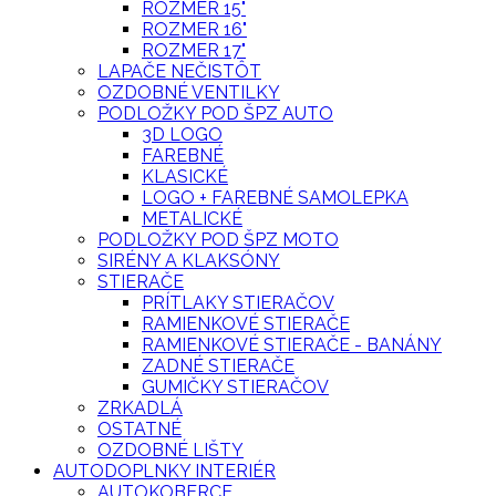
ROZMER 15"
ROZMER 16"
ROZMER 17"
LAPAČE NEČISTÔT
OZDOBNÉ VENTILKY
PODLOŽKY POD ŠPZ AUTO
3D LOGO
FAREBNÉ
KLASICKÉ
LOGO + FAREBNÉ SAMOLEPKA
METALICKÉ
PODLOŽKY POD ŠPZ MOTO
SIRÉNY A KLAKSÓNY
STIERAČE
PRÍTLAKY STIERAČOV
RAMIENKOVÉ STIERAČE
RAMIENKOVÉ STIERAČE - BANÁNY
ZADNÉ STIERAČE
GUMIČKY STIERAČOV
ZRKADLÁ
OSTATNÉ
OZDOBNÉ LIŠTY
AUTODOPLNKY INTERIÉR
AUTOKOBERCE