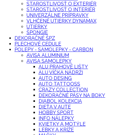
STAROSTLIVOSŤ O EXTERIÉR
STAROSTLIVOSŤ O INTERIÉR
UNIVERZÁLNE PRÍPRAVKY
VLHČENÉ UTIERKY DYNAMAX
UTIERKY
ŠPONGIE
DEKORAČNÉ ŠPZ
PLECHOVÉ CEDULE
POLEPY - SAMOLEPKY - CARBON
AVISA ALUMINIUM
AVISA SAMOLEPKY
ALU PRAHOVÉ LIŠTY
ALU VÍČKA NÁDRŽI
AUTO DESING
AUTO TATTOOSS
CRAZY COLLECTION
DEKORAČNÉ PÁSY NA BOKY
DIABOL KOLEKCIA
DIEŤA V AUTE
HOBBY SPORT
INFO NÁLEPKY
KVIETKY A MOTÝLE
LEBKY A KRÍŽE