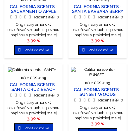
a biologicky odbúrateľné
žiadny gél ani želatína, ale 3...
CALIFORNIA SCENTS -
CALIFORNIA SCENTS -
žiadny gél ani želatína, ale 3...
SACRAMENTO APPLE
SANTA BARBARA BERRY
Recenzia(e):
0
Recenzia(e):
0
Originálny americký
Originálny americký
osviežovač vzduchu s pevnou
osviežovač vzduchu s pevnou
náplňou v praktickej malej
náplňou v praktickej malej
Cena
Cena
3,90 €
3,90 €
plechovke, ktorá prevonia
plechovke, ktorá prevonia
Vaše auto, byt či kanceláriu.
Vaše auto, byt či kanceláriu.


Vložiť do košíka
Vložiť do košíka
Súčasťou plechovky je taktiež
Súčasťou plechovky je taktiež
plastové viečko s regulátorom,
plastové viečko s regulátorom,
ktorým môžete jednoducho
ktorým môžete jednoducho
meniť intenzitu vône. sú
meniť intenzitu vône. sú
vyrobené zo 100% organicky
vyrobené zo 100% organicky
vonných olejov sú ekologicky
vonných olejov sú ekologicky
KÓD:
CCS-009
a biologicky odbúrateľné
a biologicky odbúrateľné
KÓD:
CCS-003
CALIFORNIA SCENTS -
žiadny gél ani želatína, ale 3...
žiadny gél ani želatína, ale 3...
SANTA CRUZ BEACH
CALIFORNIA SCENTS -
SUNSET WOODS
Recenzia(e):
0
Recenzia(e):
0
Originálny americký
Originálny americký
osviežovač vzduchu s pevnou
osviežovač vzduchu s pevnou
náplňou v praktickej malej
Cena
3,90 €
náplňou v praktickej malej
plechovke, ktorá prevonia
Cena
3,90 €
plechovke, ktorá prevonia
Vaše auto, byt či kanceláriu.

Vložiť do košíka
Vaše auto, byt či kanceláriu.
Súčasťou plechovky je taktiež