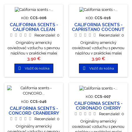
KÓD:
CCS-006
KÓD:
CCS-016
CALIFORNIA SCENTS -
CALIFORNIA SCENTS -
CALIFORNIA CLEAN
CAPRISTANO COCONUT
Recenzia(e):
0
Recenzia(e):
0
Originálny americký
Originálny americký
osviežovač vzduchu s pevnou
osviežovač vzduchu s pevnou
náplňou v praktickej malej
náplňou v praktickej malej
Cena
Cena
3,90 €
3,90 €
plechovke, ktorá prevonia
plechovke, ktorá prevonia
Vaše auto, byt či kanceláriu.
Vaše auto, byt či kanceláriu.


Vložiť do košíka
Vložiť do košíka
Súčasťou plechovky je taktiež
Súčasťou plechovky je taktiež
plastové viečko s regulátorom,
plastové viečko s regulátorom,
ktorým môžete jednoducho
ktorým môžete jednoducho
meniť intenzitu vône. sú
meniť intenzitu vône. sú
vyrobené zo 100% organicky
vyrobené zo 100% organicky
vonných olejov sú ekologicky
vonných olejov sú ekologicky
KÓD:
CCS-007
a biologicky odbúrateľné
a biologicky odbúrateľné
KÓD:
CCS-046
CALIFORNIA SCENTS -
žiadny gél ani želatína, ale 3...
žiadny gél ani želatína, ale 3...
CORONADO CHERRY
CALIFORNIA SCENTS -
CONCORD CRANBERRY
Recenzia(e):
0
Recenzia(e):
0
Originálny americký
Originálny americký
osviežovač vzduchu s pevnou
osviežovač vzduchu s pevnou
náplňou v praktickej malej