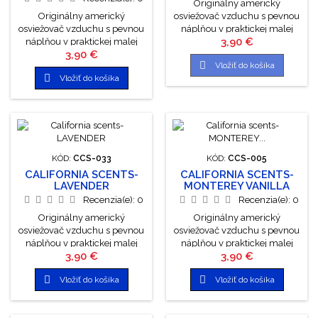
Originálny americký
Originálny americký
osviežovač vzduchu s pevnou
osviežovač vzduchu s pevnou
náplňou v praktickej malej
Cena
3,90 €
náplňou v praktickej malej
plechovke, ktorá prevonia
Cena
3,90 €
plechovke, ktorá prevonia
Vaše auto, byt či kanceláriu.

Vložiť do košíka
Vaše auto, byt či kanceláriu.
Súčasťou plechovky je taktiež

Vložiť do košíka
Súčasťou plechovky je taktiež
plastové viečko s regulátorom,
plastové viečko s regulátorom,
ktorým môžete jednoducho
ktorým môžete jednoducho
meniť intenzitu vône. sú
meniť intenzitu vône. sú
vyrobené zo 100% organicky
vyrobené zo 100% organicky
vonných olejov sú ekologicky
vonných olejov sú ekologicky
a biologicky odbúrateľné
a biologicky odbúrateľné
žiadny gél ani želatína, ale 3...
KÓD:
CCS-033
KÓD:
CCS-005
žiadny gél ani želatína, ale 3...
CALIFORNIA SCENTS-
CALIFORNIA SCENTS-
LAVENDER
MONTEREY VANILLA
Recenzia(e):
0
Recenzia(e):
0
Originálny americký
Originálny americký
osviežovač vzduchu s pevnou
osviežovač vzduchu s pevnou
náplňou v praktickej malej
náplňou v praktickej malej
Cena
Cena
3,90 €
3,90 €
plechovke, ktorá prevonia
plechovke, ktorá prevonia
Vaše auto, byt či kanceláriu.
Vaše auto, byt či kanceláriu.


Vložiť do košíka
Vložiť do košíka
Súčasťou plechovky je taktiež
Súčasťou plechovky je taktiež
plastové viečko s regulátorom,
plastové viečko s regulátorom,
ktorým môžete jednoducho
ktorým môžete jednoducho