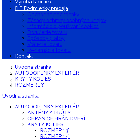
Výroba tabuliek


Podmienky predaja
Obchodné podmienky
Zásady ochrany osobných údajov
Informácie o používaní cookies
Doručenie tovaru
Spôsoby platby
Vrátenie tovaru
Reklamácia tovaru
Kontakt
Úvodná stránka
AUTODOPLNKY EXTERIÉR
KRYTY KOLIES
ROZMER 13"
Úvodná stránka
AUTODOPLNKY EXTERIÉR
ANTÉNY A PRÚTY
CHRÁNIČE HRÁN DVERÍ
KRYTY KOLIES
ROZMER 13"
ROZMER 14"