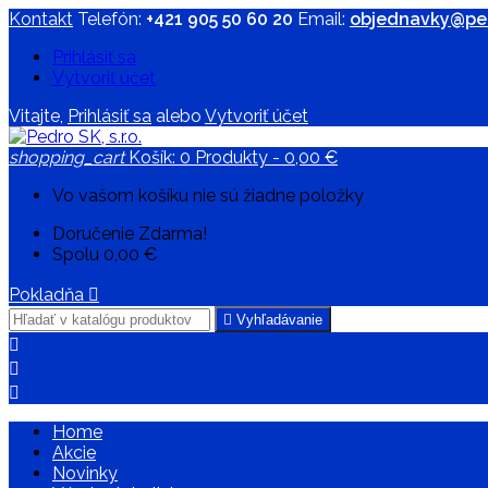
Kontakt
Telefón:
+421 905 50 60 20
Email:
objednavky@ped
Prihlásiť sa
Vytvoriť účet
Vitajte,
Prihlásiť sa
alebo
Vytvoriť účet
shopping_cart
Košík:
0
Produkty - 0,00 €
Vo vašom košíku nie sú žiadne položky
Doručenie
Zdarma!
Spolu
0,00 €
Pokladňa


Vyhľadávanie



Home
Akcie
Novinky