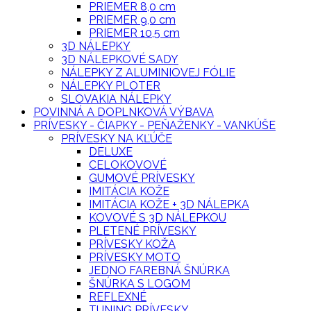
PRIEMER 8,0 cm
PRIEMER 9,0 cm
PRIEMER 10,5 cm
3D NÁLEPKY
3D NÁLEPKOVÉ SADY
NÁLEPKY Z ALUMINIOVEJ FÓLIE
NÁLEPKY PLOTER
SLOVAKIA NÁLEPKY
POVINNÁ A DOPLNKOVÁ VÝBAVA
PRÍVESKY - ČIAPKY - PEŇAŽENKY - VANKÚŠE
PRÍVESKY NA KĽÚČE
DELUXE
CELOKOVOVÉ
GUMOVÉ PRÍVESKY
IMITÁCIA KOŽE
IMITÁCIA KOŽE + 3D NÁLEPKA
KOVOVÉ S 3D NÁLEPKOU
PLETENÉ PRÍVESKY
PRÍVESKY KOŽA
PRÍVESKY MOTO
JEDNO FAREBNÁ ŠNÚRKA
ŠNÚRKA S LOGOM
REFLEXNÉ
TUNING PRÍVESKY