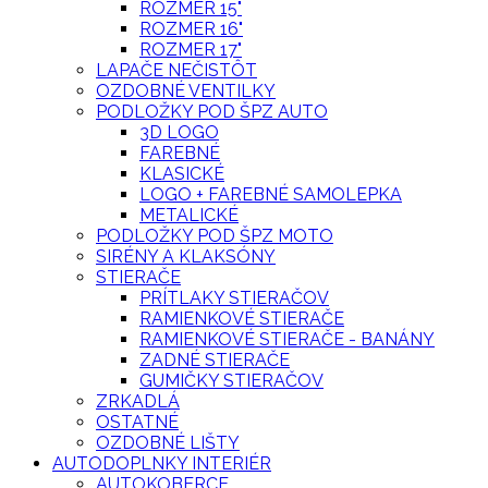
ROZMER 15"
ROZMER 16"
ROZMER 17"
LAPAČE NEČISTÔT
OZDOBNÉ VENTILKY
PODLOŽKY POD ŠPZ AUTO
3D LOGO
FAREBNÉ
KLASICKÉ
LOGO + FAREBNÉ SAMOLEPKA
METALICKÉ
PODLOŽKY POD ŠPZ MOTO
SIRÉNY A KLAKSÓNY
STIERAČE
PRÍTLAKY STIERAČOV
RAMIENKOVÉ STIERAČE
RAMIENKOVÉ STIERAČE - BANÁNY
ZADNÉ STIERAČE
GUMIČKY STIERAČOV
ZRKADLÁ
OSTATNÉ
OZDOBNÉ LIŠTY
AUTODOPLNKY INTERIÉR
AUTOKOBERCE