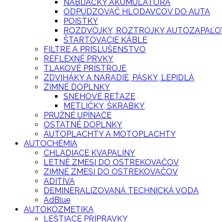
NABÍJAČKY AKUMULÁTORA
ODPUDZOVAČ HLODAVCOV DO AUTA
POISTKY
ROZDVOJKY, ROZTROJKY AUTOZAPAĽO
ŠTARTOVACIE KÁBLE
FILTRE A PRÍSLUŠENSTVO
REFLEXNÉ PRVKY
TLAKOVÉ PRÍSTROJE
ZDVIHÁKY A NÁRADIE, PÁSKY, LEPIDLÁ
ZIMNÉ DOPLNKY
SNEHOVÉ REŤAZE
METLIČKY, ŠKRABKY
PRUŽNÉ UPÍNAČE
OSTATNÉ DOPLNKY
AUTOPLACHTY A MOTOPLACHTY
AUTOCHÉMIA
CHLADIACE KVAPALINY
LETNÉ ZMESI DO OSTREKOVAČOV
ZIMNÉ ZMESI DO OSTREKOVAČOV
ADITÍVA
DEMINERALIZOVANÁ TECHNICKÁ VODA
AdBlue
AUTOKOZMETIKA
LEŠTIACE PRÍPRAVKY