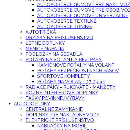
AUTOKOBERCE GUMOVÉ PRE NÁKL. VO
AUTOKOBERCE GUMOVÉ PRE OSOB. VO
AUTOKOBERCE GUMOVÉ UNIVERZÁLNE
AUTOKOBERCE TEXTILNÉ
AUTOKOBERCE TUNING
AUTOTRIČKÁ
DRŽIAKY NA PRÍSLUŠENSTVO
LETNÉ DOPLNKY
MENIČE NAPÄTIA
PODLOŽKY NA SEDADLÁ
POŤAHY NA VOLANT A BEZ. PÁSY
KAMIÓNOVÉ POŤAHY NA VOLANT
POŤAHY BEZPEČNOSTNÝCH PÁSOV
ŠPORTOVÉ KOMPLETY
POŤAHY NA VOLANT 37-39cm
RADIACE PÁKY - RUKOVÄTE - MANŽETY
RÔZNE INTERIÉROVÉ DOPLNKY
TAŠKY POVINNEJ VÝBAVY
AUTODOPLNKY
CENTRÁLNE ZAMYKANIE
DOPLNKY PRE NÁKLADNÉ VOZY
ELEKTRICKÉ PRÍSLUŠENSTVO
NABÍJAČKY NA MOBIL