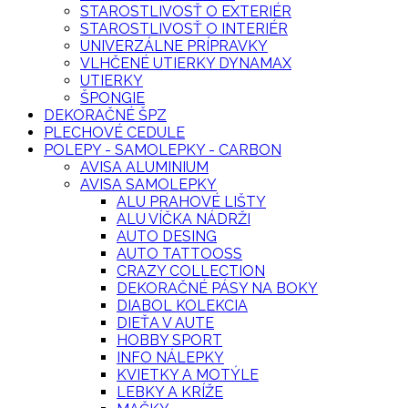
STAROSTLIVOSŤ O EXTERIÉR
STAROSTLIVOSŤ O INTERIÉR
UNIVERZÁLNE PRÍPRAVKY
VLHČENÉ UTIERKY DYNAMAX
UTIERKY
ŠPONGIE
DEKORAČNÉ ŠPZ
PLECHOVÉ CEDULE
POLEPY - SAMOLEPKY - CARBON
AVISA ALUMINIUM
AVISA SAMOLEPKY
ALU PRAHOVÉ LIŠTY
ALU VÍČKA NÁDRŽI
AUTO DESING
AUTO TATTOOSS
CRAZY COLLECTION
DEKORAČNÉ PÁSY NA BOKY
DIABOL KOLEKCIA
DIEŤA V AUTE
HOBBY SPORT
INFO NÁLEPKY
KVIETKY A MOTÝLE
LEBKY A KRÍŽE