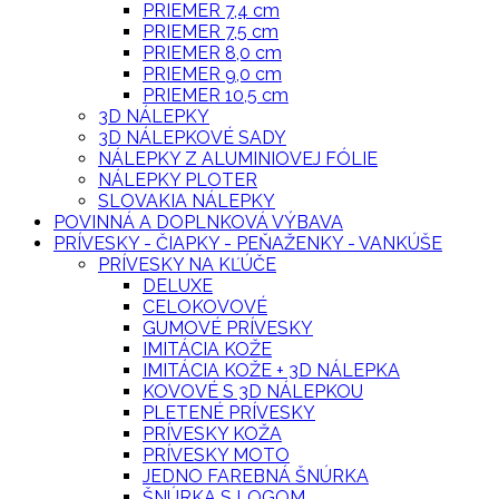
PRIEMER 7,4 cm
PRIEMER 7,5 cm
PRIEMER 8,0 cm
PRIEMER 9,0 cm
PRIEMER 10,5 cm
3D NÁLEPKY
3D NÁLEPKOVÉ SADY
NÁLEPKY Z ALUMINIOVEJ FÓLIE
NÁLEPKY PLOTER
SLOVAKIA NÁLEPKY
POVINNÁ A DOPLNKOVÁ VÝBAVA
PRÍVESKY - ČIAPKY - PEŇAŽENKY - VANKÚŠE
PRÍVESKY NA KĽÚČE
DELUXE
CELOKOVOVÉ
GUMOVÉ PRÍVESKY
IMITÁCIA KOŽE
IMITÁCIA KOŽE + 3D NÁLEPKA
KOVOVÉ S 3D NÁLEPKOU
PLETENÉ PRÍVESKY
PRÍVESKY KOŽA
PRÍVESKY MOTO
JEDNO FAREBNÁ ŠNÚRKA
ŠNÚRKA S LOGOM