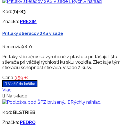

Rýchly náhľad
Kód:
74-83
Značka:
PREXIM
Prítlaky stieračov 2KS v sade
Recenzia(e):
0
Prítlaky stieračov sú vyrobené z plastu a pritláčajú lištu
stierača pri väčšej rýchlosti ku sklu vozidla. Zlepšuje tým
stieraciu schopnosť stierača. V sade 2 kusy.
Cena
3,59 €

Vložiť do košíka
Viac

Na sklade

Rýchly náhľad
Kód:
BLSTRIEB
Značka:
PEDRO