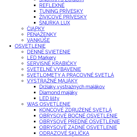
REFLEXNÉ
TUNING PRÍVESKY
ŽIVICOVÉ PRÍVESKY
ŠNÚRKA LUX
ČIAPKY
PEŇAŽENKY
VANKÚŠE
OSVETLENIE
DENNÉ SVIETENIE
LED Markery
SERVISNÉ KRABIČKY
SVETELNÉ VYBAVENIE
SVETLOMETY A PRACOVNÉ SVETLÁ
VÝSTRAŽNÉ MAJÁKY
Držiaky výstražných majákov
Diamond majáky
LED lišty
WAS OSVETLENIE
KONCOVÉ ZDRUŽENÉ SVETLÁ
OBRYSOVÉ BOČNÉ OSVETLENIE
OBRYSOVÉ PREDNÉ OSVETLENIE
OBRYSOVÉ ZADNÉ OSVETLENIE
ODRAZOVÉ SKLÍČKA