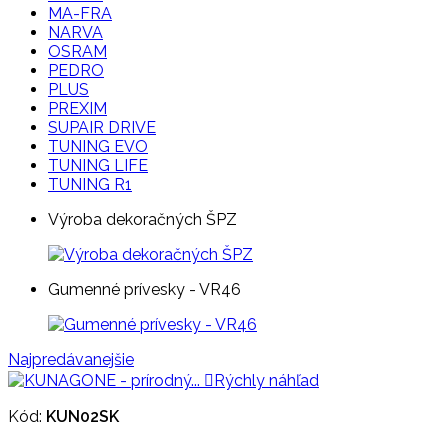
MA-FRA
NARVA
OSRAM
PEDRO
PLUS
PREXIM
SUPAIR DRIVE
TUNING EVO
TUNING LIFE
TUNING R1
Výroba dekoračných ŠPZ
Gumenné prívesky - VR46
Najpredávanejšie

Rýchly náhľad
Kód:
KUN02SK