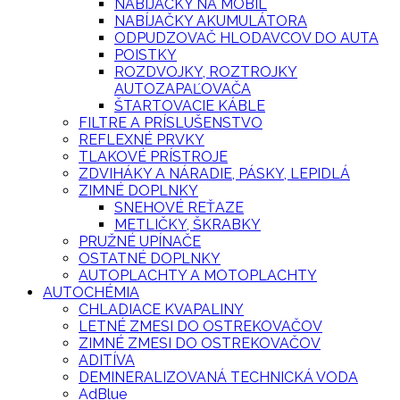
NABÍJAČKY NA MOBIL
NABÍJAČKY AKUMULÁTORA
ODPUDZOVAČ HLODAVCOV DO AUTA
POISTKY
ROZDVOJKY, ROZTROJKY
AUTOZAPAĽOVAČA
ŠTARTOVACIE KÁBLE
FILTRE A PRÍSLUŠENSTVO
REFLEXNÉ PRVKY
TLAKOVÉ PRÍSTROJE
ZDVIHÁKY A NÁRADIE, PÁSKY, LEPIDLÁ
ZIMNÉ DOPLNKY
SNEHOVÉ REŤAZE
METLIČKY, ŠKRABKY
PRUŽNÉ UPÍNAČE
OSTATNÉ DOPLNKY
AUTOPLACHTY A MOTOPLACHTY
AUTOCHÉMIA
CHLADIACE KVAPALINY
LETNÉ ZMESI DO OSTREKOVAČOV
ZIMNÉ ZMESI DO OSTREKOVAČOV
ADITÍVA
DEMINERALIZOVANÁ TECHNICKÁ VODA
AdBlue