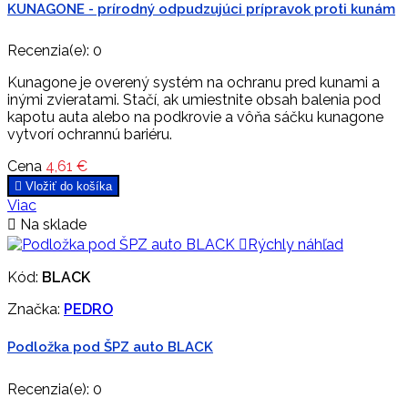
KUNAGONE - prírodný odpudzujúci prípravok proti kunám
Recenzia(e):
0
Kunagone je overený systém na ochranu pred kunami a
inými zvieratami. Stačí, ak umiestnite obsah balenia pod
kapotu auta alebo na podkrovie a vôňa sáčku kunagone
vytvorí ochrannú bariéru.
Cena
4,61 €

Vložiť do košíka
Viac

Na sklade

Rýchly náhľad
Kód:
BLACK
Značka:
PEDRO
Podložka pod ŠPZ auto BLACK
Recenzia(e):
0