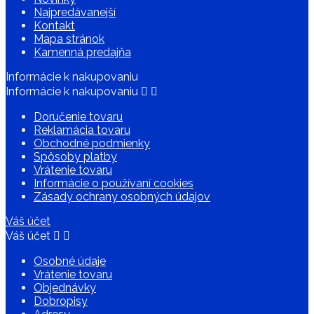
Najpredávanejší
Kontakt
Mapa stránok
Kamenná predajňa
Informácie k nakupovaniu
Informácie k nakupovaniu


Doručenie tovaru
Reklamácia tovaru
Obchodné podmienky
Spôsoby platby
Vrátenie tovaru
Informácie o používaní cookies
Zásady ochrany osobných údajov
Váš účet
Váš účet


Osobné údaje
Vrátenie tovaru
Objednávky
Dobropisy