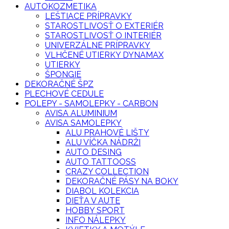
AUTOKOZMETIKA
LEŠTIACE PRÍPRAVKY
STAROSTLIVOSŤ O EXTERIÉR
STAROSTLIVOSŤ O INTERIÉR
UNIVERZÁLNE PRÍPRAVKY
VLHČENÉ UTIERKY DYNAMAX
UTIERKY
ŠPONGIE
DEKORAČNÉ ŠPZ
PLECHOVÉ CEDULE
POLEPY - SAMOLEPKY - CARBON
AVISA ALUMINIUM
AVISA SAMOLEPKY
ALU PRAHOVÉ LIŠTY
ALU VÍČKA NÁDRŽI
AUTO DESING
AUTO TATTOOSS
CRAZY COLLECTION
DEKORAČNÉ PÁSY NA BOKY
DIABOL KOLEKCIA
DIEŤA V AUTE
HOBBY SPORT
INFO NÁLEPKY