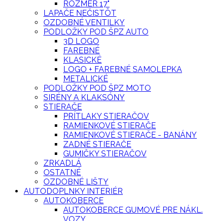
ROZMER 17"
LAPAČE NEČISTÔT
OZDOBNÉ VENTILKY
PODLOŽKY POD ŠPZ AUTO
3D LOGO
FAREBNÉ
KLASICKÉ
LOGO + FAREBNÉ SAMOLEPKA
METALICKÉ
PODLOŽKY POD ŠPZ MOTO
SIRÉNY A KLAKSÓNY
STIERAČE
PRÍTLAKY STIERAČOV
RAMIENKOVÉ STIERAČE
RAMIENKOVÉ STIERAČE - BANÁNY
ZADNÉ STIERAČE
GUMIČKY STIERAČOV
ZRKADLÁ
OSTATNÉ
OZDOBNÉ LIŠTY
AUTODOPLNKY INTERIÉR
AUTOKOBERCE
AUTOKOBERCE GUMOVÉ PRE NÁKL.
VOZY