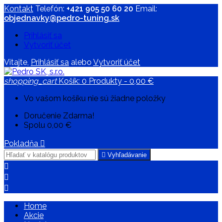
Kontakt
Telefón:
+421 905 50 60 20
Email:
objednavky@pedro-tuning.sk
Prihlásiť sa
Vytvoriť účet
Vitajte,
Prihlásiť sa
alebo
Vytvoriť účet
shopping_cart
Košík:
0
Produkty - 0,00 €
Vo vašom košíku nie sú žiadne položky
Doručenie
Zdarma!
Spolu
0,00 €
Pokladňa


Vyhľadávanie



Home
Akcie