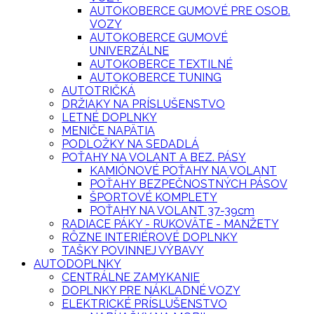
AUTOKOBERCE GUMOVÉ PRE OSOB.
VOZY
AUTOKOBERCE GUMOVÉ
UNIVERZÁLNE
AUTOKOBERCE TEXTILNÉ
AUTOKOBERCE TUNING
AUTOTRIČKÁ
DRŽIAKY NA PRÍSLUŠENSTVO
LETNÉ DOPLNKY
MENIČE NAPÄTIA
PODLOŽKY NA SEDADLÁ
POŤAHY NA VOLANT A BEZ. PÁSY
KAMIÓNOVÉ POŤAHY NA VOLANT
POŤAHY BEZPEČNOSTNÝCH PÁSOV
ŠPORTOVÉ KOMPLETY
POŤAHY NA VOLANT 37-39cm
RADIACE PÁKY - RUKOVÄTE - MANŽETY
RÔZNE INTERIÉROVÉ DOPLNKY
TAŠKY POVINNEJ VÝBAVY
AUTODOPLNKY
CENTRÁLNE ZAMYKANIE
DOPLNKY PRE NÁKLADNÉ VOZY
ELEKTRICKÉ PRÍSLUŠENSTVO