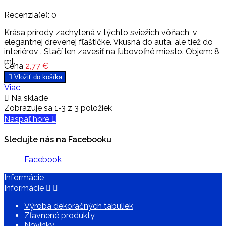
Recenzia(e):
0
Krása prírody zachytená v týchto sviežich vôňach, v
elegantnej drevenej fľaštičke. Vkusná do auta, ale tiež do
interiérov . Stačí len zavesiť na ľubovoľné miesto. Objem: 8
ml.
Cena
2,77 €

Vložiť do košíka
Viac

Na sklade
Zobrazuje sa 1-3 z 3 položiek
Naspäť hore

Sledujte nás na Facebooku
Facebook
Informácie
Informácie


Výroba dekoračných tabuliek
Zľavnené produkty
Novinky