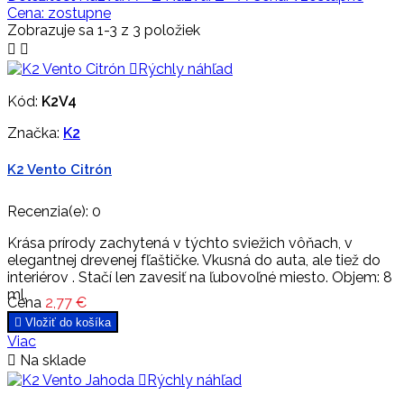
Cena: zostupne
Zobrazuje sa 1-3 z 3 položiek



Rýchly náhľad
Kód:
K2V4
Značka:
K2
K2 Vento Citrón
Recenzia(e):
0
Krása prírody zachytená v týchto sviežich vôňach, v
elegantnej drevenej fľaštičke. Vkusná do auta, ale tiež do
interiérov . Stačí len zavesiť na ľubovoľné miesto. Objem: 8
ml.
Cena
2,77 €

Vložiť do košíka
Viac

Na sklade

Rýchly náhľad