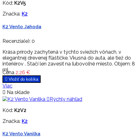
Kód:
K2V5
Značka:
K2
K2 Vento Jahoda
Recenzia(e):
0
Krása prírody zachytená v týchto sviežich vôňach, v
elegantnej drevenej fľaštičke. Vkusná do auta, ale tiež do
interiérov . Stačí len zavesiť na ľubovoľné miesto. Objem: 8
ml.
Cena
2,26 €

Vložiť do košíka
Viac

Na sklade

Rýchly náhľad
Kód:
K2V2
Značka:
K2
K2 Vento Vanilka