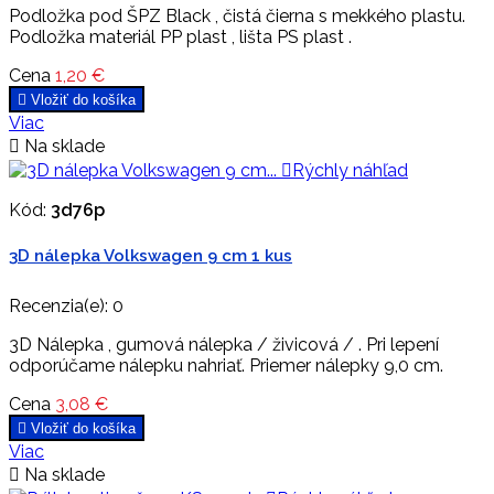
Podložka pod ŠPZ Black , čistá čierna s mekkého plastu.
Podložka materiál PP plast , lišta PS plast .
Cena
1,20 €

Vložiť do košíka
Viac

Na sklade

Rýchly náhľad
Kód:
3d76p
3D nálepka Volkswagen 9 cm 1 kus
Recenzia(e):
0
3D Nálepka , gumová nálepka / živicová / . Pri lepení
odporúčame nálepku nahriať. Priemer nálepky 9,0 cm.
Cena
3,08 €

Vložiť do košíka
Viac

Na sklade