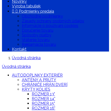
Novinky
Výroba tabuliek


Podmienky predaja
Obchodné podmienky
Zásady ochrany osobných údajov
Informácie o používaní cookies
Doručenie tovaru
Spôsoby platby
Vrátenie tovaru
Reklamácia tovaru
Kontakt
Úvodná stránka
Úvodná stránka
AUTODOPLNKY EXTERIÉR
ANTÉNY A PRÚTY
CHRÁNIČE HRÁN DVERÍ
KRYTY KOLIES
ROZMER 13"
ROZMER 14"
ROZMER 15"
ROZMER 16"