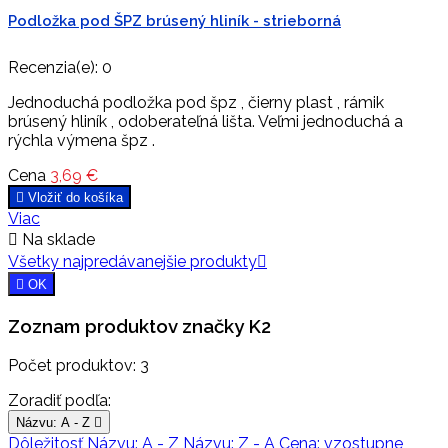
Podložka pod ŠPZ brúsený hliník - strieborná
Recenzia(e):
0
Jednoduchá podložka pod špz , čierny plast , rámik
brúsený hliník , odoberateľná lišta. Veľmi jednoduchá a
rýchla výmena špz .
Cena
3,69 €

Vložiť do košíka
Viac

Na sklade
Všetky najpredávanejšie produkty


OK
Zoznam produktov značky K2
Počet produktov: 3
Zoradiť podľa:
Názvu: A - Z

Dôležitosť
Názvu: A - Z
Názvu: Z - A
Cena: vzostupne