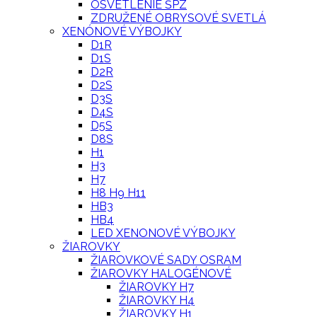
OSVETLENIE ŠPZ
ZDRUŽENÉ OBRYSOVÉ SVETLÁ
XENÓNOVÉ VÝBOJKY
D1R
D1S
D2R
D2S
D3S
D4S
D5S
D8S
H1
H3
H7
H8 H9 H11
HB3
HB4
LED XENONOVÉ VÝBOJKY
ŽIAROVKY
ŽIAROVKOVÉ SADY OSRAM
ŽIAROVKY HALOGÉNOVÉ
ŽIAROVKY H7
ŽIAROVKY H4
ŽIAROVKY H1