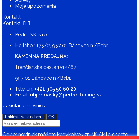
Adresy
Moje upozornenia
Kontakt:
Kontakt:


Pedro SK, s.r.o.
Hollého
1175/2,
957 01 Bánovce n./Bebr.
KAMENNÁ PREDAJŇA:
Trenčianska cesta 1512/67
957 01
Bánovce n./Bebr.
Telefón:
+421 905 50 60 20
Email:
objednavky@pedro-tuning.sk
Zasielanie noviniek
Odber noviniek môžete kedykoľvek zrušiť. Ak to chcete