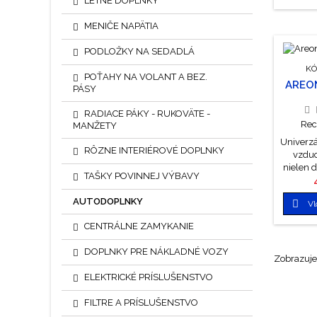
LETNÉ DOPLNKY
pohľa
nenápa
MENIČE NAPÄTIA
však sv
vnútri
PODLOŽKY NA SEDADLÁ
n
koro
KÓ
POŤAHY NA VOLANT A BEZ.
napust
AREO
PÁSY
Intenz
regul
RADIACE PÁKY - RUKOVÄTE -
dôm
Rec
MANŽETY
zat
Univerzá
plast
RÔZNE INTERIÉROVÉ DOPLNKY
vzdu
hmotn
nielen d
TAŠKY POVINNEJ VÝBAVY
domácno
akýkoľv
AUTODOPLNKY

Vl
niekoľk
pohľa
CENTRÁLNE ZAMYKANIE
nenápa
však sv
DOPLNKY PRE NÁKLADNÉ VOZY
vnútri
Zobrazuje 
n
ELEKTRICKÉ PRÍSLUŠENSTVO
koro
napust
FILTRE A PRÍSLUŠENSTVO
Intenz