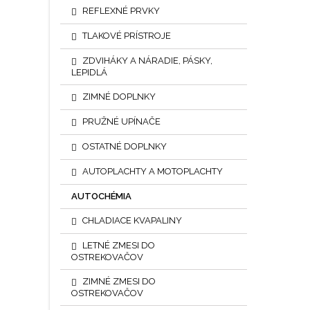
regul
REFLEXNÉ PRVKY
dôm
zat
TLAKOVÉ PRÍSTROJE
plast
hmotn
ZDVIHÁKY A NÁRADIE, PÁSKY,
LEPIDLÁ
ZIMNÉ DOPLNKY
PRUŽNÉ UPÍNAČE
OSTATNÉ DOPLNKY
AUTOPLACHTY A MOTOPLACHTY
AUTOCHÉMIA
CHLADIACE KVAPALINY
LETNÉ ZMESI DO
OSTREKOVAČOV
ZIMNÉ ZMESI DO
OSTREKOVAČOV