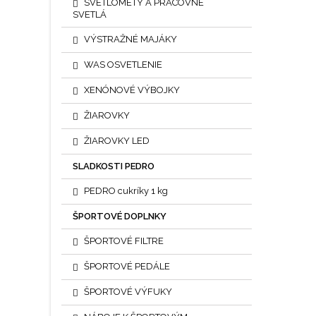
SVETLOMETY A PRACOVNÉ
SVETLÁ
VÝSTRAŽNÉ MAJÁKY
WAS OSVETLENIE
XENÓNOVÉ VÝBOJKY
ŽIAROVKY
ŽIAROVKY LED
SLADKOSTI PEDRO
PEDRO cukríky 1 kg
ŠPORTOVÉ DOPLNKY
ŠPORTOVÉ FILTRE
ŠPORTOVÉ PEDÁLE
ŠPORTOVÉ VÝFUKY