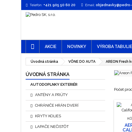
Telefón:
+421 905 50 60 20
Email:
objednavky@pedro-t
AKCIE
NOVINKY
VÝROBA TABULI
Úvodná stránka
VÔNE DO AUTA
AREON Fresh k
ÚVODNÁ STRÁNKA
AUTODOPLNKY EXTERIÉR
Počet pro
ANTÉNY A PRÚTY
CHRÁNIČE HRÁN DVERÍ
KRYTY KOLIES
KÓ
AE
LAPAČE NEČISTÔT
CAL