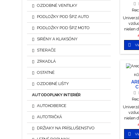
C
OZDOBNÉ VENTILKY
Rec
PODLOŽKY POD ŠPZ AUTO
Univerzá
vzdu
PODLOŽKY POD ŠPZ MOTO
nielen d
domácno
SIRÉNY A KLAKSÓNY
akýkoľv

Vl
niekoľk
STIERAČE
pohľa
nenápa
ZRKADLÁ
však sv
vnútri
OSTATNÉ
n
KÓ
koro
AR
OZDOBNÉ LIŠTY
napust
C
Intenz
AUTODOPLNKY INTERIÉR
regul
Rec
dôm
AUTOKOBERCE
Univerzá
zat
vzdu
plast
AUTOTRIČKÁ
nielen d
hmotn
domácno
DRŽIAKY NA PRÍSLUŠENSTVO
akýkoľv

Vl
niekoľk