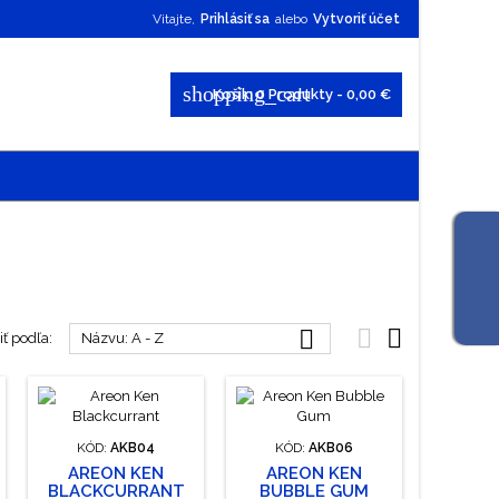
Vitajte,
Prihlásiť sa
alebo
Vytvoriť účet
shopping_cart
Košík:
0
Produkty - 0,00 €



ť podľa:
Názvu: A - Z
KÓD:
AKB04
KÓD:
AKB06
AREON KEN
AREON KEN
BLACKCURRANT
BUBBLE GUM