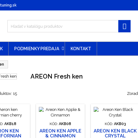
uning.sk

EK
PODMIENKY PREDAJA
KONTAKT
en
AREON Fresh ken
duktov: 15
Zoradi
D:
AKB18
KÓD:
AKB08
KÓD:
AKB03
RON KEN
AREON KEN APPLE
AREON KEN BLACK
IFORNIAN
& CINNAMON
CRYSTAL