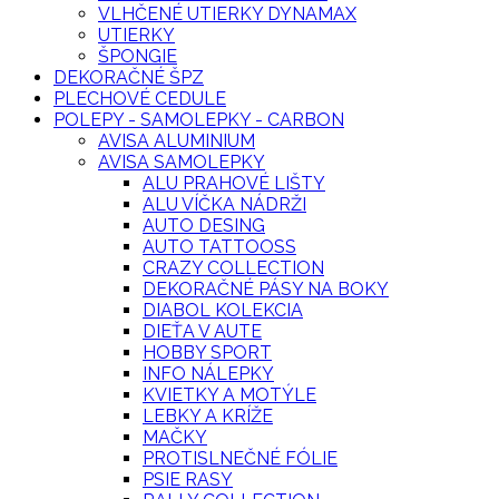
VLHČENÉ UTIERKY DYNAMAX
UTIERKY
ŠPONGIE
DEKORAČNÉ ŠPZ
PLECHOVÉ CEDULE
POLEPY - SAMOLEPKY - CARBON
AVISA ALUMINIUM
AVISA SAMOLEPKY
ALU PRAHOVÉ LIŠTY
ALU VÍČKA NÁDRŽI
AUTO DESING
AUTO TATTOOSS
CRAZY COLLECTION
DEKORAČNÉ PÁSY NA BOKY
DIABOL KOLEKCIA
DIEŤA V AUTE
HOBBY SPORT
INFO NÁLEPKY
KVIETKY A MOTÝLE
LEBKY A KRÍŽE
MAČKY
PROTISLNEČNÉ FÓLIE
PSIE RASY