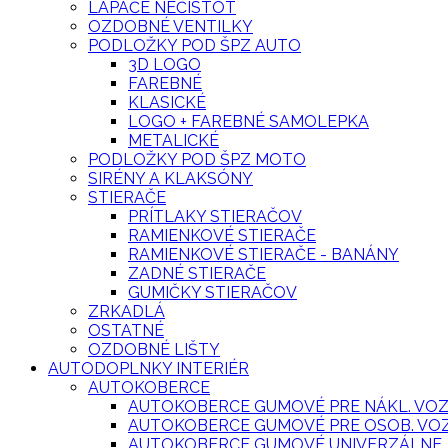
LAPAČE NEČISTÔT
OZDOBNÉ VENTILKY
PODLOŽKY POD ŠPZ AUTO
3D LOGO
FAREBNÉ
KLASICKÉ
LOGO + FAREBNÉ SAMOLEPKA
METALICKÉ
PODLOŽKY POD ŠPZ MOTO
SIRÉNY A KLAKSÓNY
STIERAČE
PRÍTLAKY STIERAČOV
RAMIENKOVÉ STIERAČE
RAMIENKOVÉ STIERAČE - BANÁNY
ZADNÉ STIERAČE
GUMIČKY STIERAČOV
ZRKADLÁ
OSTATNÉ
OZDOBNÉ LIŠTY
AUTODOPLNKY INTERIÉR
AUTOKOBERCE
AUTOKOBERCE GUMOVÉ PRE NÁKL. VO
AUTOKOBERCE GUMOVÉ PRE OSOB. VO
AUTOKOBERCE GUMOVÉ UNIVERZÁLNE