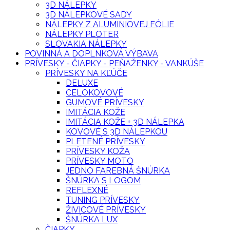
3D NÁLEPKY
3D NÁLEPKOVÉ SADY
NÁLEPKY Z ALUMINIOVEJ FÓLIE
NÁLEPKY PLOTER
SLOVAKIA NÁLEPKY
POVINNÁ A DOPLNKOVÁ VÝBAVA
PRÍVESKY - ČIAPKY - PEŇAŽENKY - VANKÚŠE
PRÍVESKY NA KĽÚČE
DELUXE
CELOKOVOVÉ
GUMOVÉ PRÍVESKY
IMITÁCIA KOŽE
IMITÁCIA KOŽE + 3D NÁLEPKA
KOVOVÉ S 3D NÁLEPKOU
PLETENÉ PRÍVESKY
PRÍVESKY KOŽA
PRÍVESKY MOTO
JEDNO FAREBNÁ ŠNÚRKA
ŠNÚRKA S LOGOM
REFLEXNÉ
TUNING PRÍVESKY
ŽIVICOVÉ PRÍVESKY
ŠNÚRKA LUX
ČIAPKY