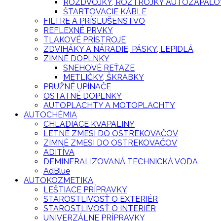
ROZDVOJKY, ROZTROJKY AUTOZAPAĽO
ŠTARTOVACIE KÁBLE
FILTRE A PRÍSLUŠENSTVO
REFLEXNÉ PRVKY
TLAKOVÉ PRÍSTROJE
ZDVIHÁKY A NÁRADIE, PÁSKY, LEPIDLÁ
ZIMNÉ DOPLNKY
SNEHOVÉ REŤAZE
METLIČKY, ŠKRABKY
PRUŽNÉ UPÍNAČE
OSTATNÉ DOPLNKY
AUTOPLACHTY A MOTOPLACHTY
AUTOCHÉMIA
CHLADIACE KVAPALINY
LETNÉ ZMESI DO OSTREKOVAČOV
ZIMNÉ ZMESI DO OSTREKOVAČOV
ADITÍVA
DEMINERALIZOVANÁ TECHNICKÁ VODA
AdBlue
AUTOKOZMETIKA
LEŠTIACE PRÍPRAVKY
STAROSTLIVOSŤ O EXTERIÉR
STAROSTLIVOSŤ O INTERIÉR
UNIVERZÁLNE PRÍPRAVKY