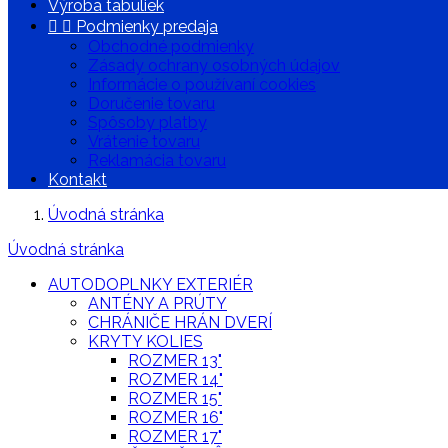
Výroba tabuliek


Podmienky predaja
Obchodné podmienky
Zásady ochrany osobných údajov
Informácie o používaní cookies
Doručenie tovaru
Spôsoby platby
Vrátenie tovaru
Reklamácia tovaru
Kontakt
Úvodná stránka
Úvodná stránka
AUTODOPLNKY EXTERIÉR
ANTÉNY A PRÚTY
CHRÁNIČE HRÁN DVERÍ
KRYTY KOLIES
ROZMER 13"
ROZMER 14"
ROZMER 15"
ROZMER 16"
ROZMER 17"