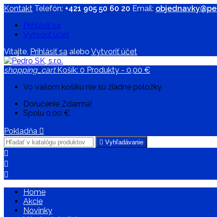
Kontakt
Telefón:
+421 905 50 60 20
Email:
objednavky@ped
Prihlásiť sa
Vytvoriť účet
Vitajte,
Prihlásiť sa
alebo
Vytvoriť účet
shopping_cart
Košík:
0
Produkty - 0,00 €
Vo vašom košíku nie sú žiadne položky
Doručenie
Zdarma!
Spolu
0,00 €
Pokladňa


Vyhľadávanie



Home
Akcie
Novinky