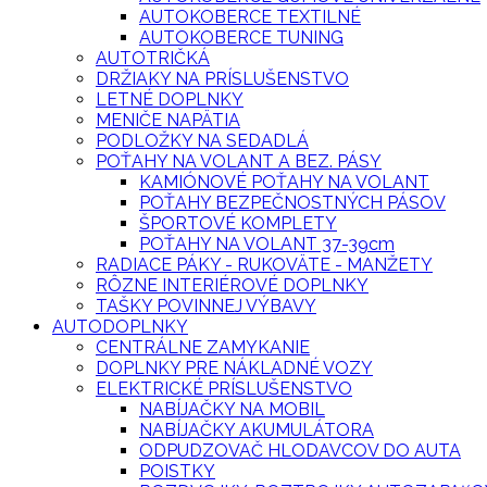
AUTOKOBERCE TEXTILNÉ
AUTOKOBERCE TUNING
AUTOTRIČKÁ
DRŽIAKY NA PRÍSLUŠENSTVO
LETNÉ DOPLNKY
MENIČE NAPÄTIA
PODLOŽKY NA SEDADLÁ
POŤAHY NA VOLANT A BEZ. PÁSY
KAMIÓNOVÉ POŤAHY NA VOLANT
POŤAHY BEZPEČNOSTNÝCH PÁSOV
ŠPORTOVÉ KOMPLETY
POŤAHY NA VOLANT 37-39cm
RADIACE PÁKY - RUKOVÄTE - MANŽETY
RÔZNE INTERIÉROVÉ DOPLNKY
TAŠKY POVINNEJ VÝBAVY
AUTODOPLNKY
CENTRÁLNE ZAMYKANIE
DOPLNKY PRE NÁKLADNÉ VOZY
ELEKTRICKÉ PRÍSLUŠENSTVO
NABÍJAČKY NA MOBIL
NABÍJAČKY AKUMULÁTORA
ODPUDZOVAČ HLODAVCOV DO AUTA
POISTKY