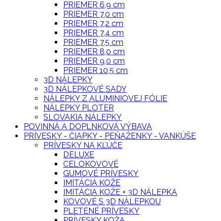
PRIEMER 6,9 cm
PRIEMER 7,0 cm
PRIEMER 7,2 cm
PRIEMER 7,4 cm
PRIEMER 7,5 cm
PRIEMER 8,0 cm
PRIEMER 9,0 cm
PRIEMER 10,5 cm
3D NÁLEPKY
3D NÁLEPKOVÉ SADY
NÁLEPKY Z ALUMINIOVEJ FÓLIE
NÁLEPKY PLOTER
SLOVAKIA NÁLEPKY
POVINNÁ A DOPLNKOVÁ VÝBAVA
PRÍVESKY - ČIAPKY - PEŇAŽENKY - VANKÚŠE
PRÍVESKY NA KĽÚČE
DELUXE
CELOKOVOVÉ
GUMOVÉ PRÍVESKY
IMITÁCIA KOŽE
IMITÁCIA KOŽE + 3D NÁLEPKA
KOVOVÉ S 3D NÁLEPKOU
PLETENÉ PRÍVESKY
PRÍVESKY KOŽA