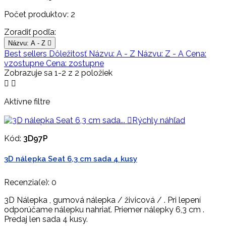
Počet produktov: 2
Zoradiť podľa:
Názvu: A - Z

Best sellers
Dôležitosť
Názvu: A - Z
Názvu: Z - A
Cena:
vzostupne
Cena: zostupne
Zobrazuje sa 1-2 z 2 položiek


Aktívne filtre

Rýchly náhľad
Kód:
3D97P
3D nálepka Seat 6,3 cm sada 4 kusy
Recenzia(e):
0
3D Nálepka , gumová nálepka / živicová / . Pri lepení
odporúčame nálepku nahriať. Priemer nálepky 6,3 cm .
Predaj len sada 4 kusy.