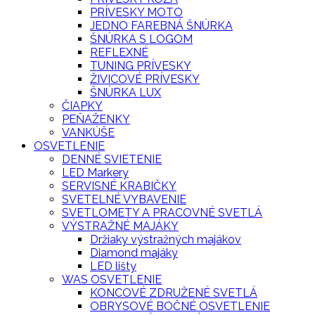
PRÍVESKY MOTO
JEDNO FAREBNÁ ŠNÚRKA
ŠNÚRKA S LOGOM
REFLEXNÉ
TUNING PRÍVESKY
ŽIVICOVÉ PRÍVESKY
ŠNÚRKA LUX
ČIAPKY
PEŇAŽENKY
VANKÚŠE
OSVETLENIE
DENNÉ SVIETENIE
LED Markery
SERVISNÉ KRABIČKY
SVETELNÉ VYBAVENIE
SVETLOMETY A PRACOVNÉ SVETLÁ
VÝSTRAŽNÉ MAJÁKY
Držiaky výstražných majákov
Diamond majáky
LED lišty
WAS OSVETLENIE
KONCOVÉ ZDRUŽENÉ SVETLÁ
OBRYSOVÉ BOČNÉ OSVETLENIE