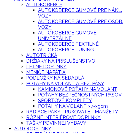
AUTOKOBERCE
AUTOKOBERCE GUMOVÉ PRE NÁKL.
VOZY
AUTOKOBERCE GUMOVÉ PRE OSOB.
VOZY
AUTOKOBERCE GUMOVÉ
UNIVERZÁLNE
AUTOKOBERCE TEXTILNÉ
AUTOKOBERCE TUNING
AUTOTRIČKÁ
DRŽIAKY NA PRÍSLUŠENSTVO
LETNÉ DOPLNKY
MENIČE NAPÄTIA
PODLOŽKY NA SEDADLÁ
POŤAHY NA VOLANT A BEZ. PÁSY
KAMIÓNOVÉ POŤAHY NA VOLANT
POŤAHY BEZPEČNOSTNÝCH PÁSOV
ŠPORTOVÉ KOMPLETY
POŤAHY NA VOLANT 37-39cm
RADIACE PÁKY - RUKOVÄTE - MANŽETY
RÔZNE INTERIÉROVÉ DOPLNKY
TAŠKY POVINNEJ VÝBAVY
AUTODOPLNKY