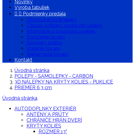
Novinky
Výroba tabuliek


Podmienky predaja
Obchodné podmienky
Zásady ochrany osobných údajov
Informácie o používaní cookies
Doručenie tovaru
Spôsoby platby
Vrátenie tovaru
Reklamácia tovaru
Kontakt
Úvodná stránka
POLEPY - SAMOLEPKY - CARBON
3D NÁLEPKY NA KRYTY KOLIES - PUKLICE
PRIEMER 6,3 cm
Úvodná stránka
AUTODOPLNKY EXTERIÉR
ANTÉNY A PRÚTY
CHRÁNIČE HRÁN DVERÍ
KRYTY KOLIES
ROZMER 13"