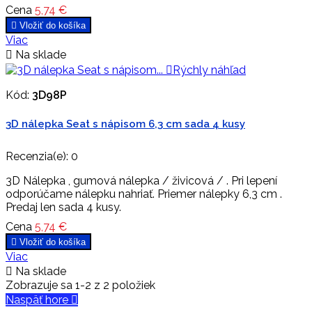
Cena
5,74 €

Vložiť do košíka
Viac

Na sklade

Rýchly náhľad
Kód:
3D98P
3D nálepka Seat s nápisom 6,3 cm sada 4 kusy
Recenzia(e):
0
3D Nálepka , gumová nálepka / živicová / . Pri lepení
odporúčame nálepku nahriať. Priemer nálepky 6,3 cm .
Predaj len sada 4 kusy.
Cena
5,74 €

Vložiť do košíka
Viac

Na sklade
Zobrazuje sa 1-2 z 2 položiek
Naspäť hore
