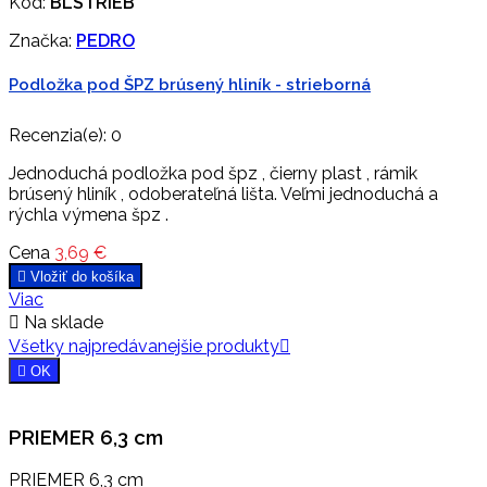
Kód:
BLSTRIEB
Značka:
PEDRO
Podložka pod ŠPZ brúsený hliník - strieborná
Recenzia(e):
0
Jednoduchá podložka pod špz , čierny plast , rámik
brúsený hliník , odoberateľná lišta. Veľmi jednoduchá a
rýchla výmena špz .
Cena
3,69 €

Vložiť do košíka
Viac

Na sklade
Všetky najpredávanejšie produkty


OK
PRIEMER 6,3 cm
PRIEMER 6,3 cm