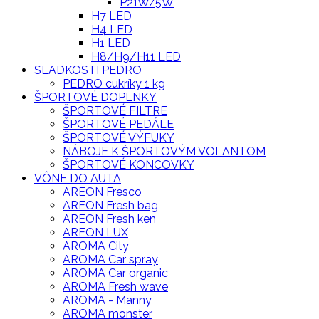
P21W/5W
H7 LED
H4 LED
H1 LED
H8/H9/H11 LED
SLADKOSTI PEDRO
PEDRO cukríky 1 kg
ŠPORTOVÉ DOPLNKY
ŠPORTOVÉ FILTRE
ŠPORTOVÉ PEDÁLE
ŠPORTOVÉ VÝFUKY
NÁBOJE K ŠPORTOVÝM VOLANTOM
ŠPORTOVÉ KONCOVKY
VÔNE DO AUTA
AREON Fresco
AREON Fresh bag
AREON Fresh ken
AREON LUX
AROMA City
AROMA Car spray
AROMA Car organic
AROMA Fresh wave
AROMA - Manny
AROMA monster