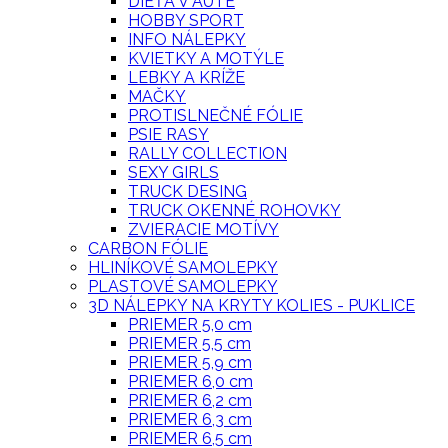
DIEŤA V AUTE
HOBBY SPORT
INFO NÁLEPKY
KVIETKY A MOTÝLE
LEBKY A KRÍŽE
MAČKY
PROTISLNEČNÉ FÓLIE
PSIE RASY
RALLY COLLECTION
SEXY GIRLS
TRUCK DESING
TRUCK OKENNÉ ROHOVKY
ZVIERACIE MOTÍVY
CARBON FÓLIE
HLINÍKOVÉ SAMOLEPKY
PLASTOVÉ SAMOLEPKY
3D NÁLEPKY NA KRYTY KOLIES - PUKLICE
PRIEMER 5,0 cm
PRIEMER 5,5 cm
PRIEMER 5,9 cm
PRIEMER 6,0 cm
PRIEMER 6,2 cm
PRIEMER 6,3 cm
PRIEMER 6,5 cm