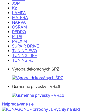
JOM
K2
LAMPA
MA-FRA
NARVA
OSRAM
PEDRO
PLUS
PREXIM
SUPAIR DRIVE
TUNING EVO
TUNING LIFE
TUNING R1
Výroba dekoračných ŠPZ
Gumenné prívesky - VR46
Najpredávanejšie

Rýchly náhľad