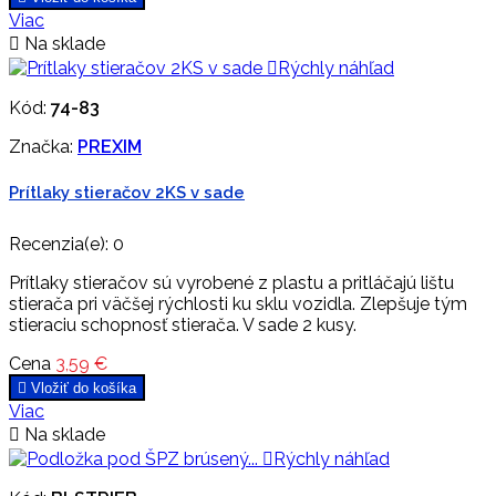
Viac

Na sklade

Rýchly náhľad
Kód:
74-83
Značka:
PREXIM
Prítlaky stieračov 2KS v sade
Recenzia(e):
0
Prítlaky stieračov sú vyrobené z plastu a pritláčajú lištu
stierača pri väčšej rýchlosti ku sklu vozidla. Zlepšuje tým
stieraciu schopnosť stierača. V sade 2 kusy.
Cena
3,59 €

Vložiť do košíka
Viac

Na sklade

Rýchly náhľad