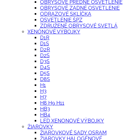
OBRYSOVÉ PREDNÉ OSVETLENIE
OBRYSOVÉ ZADNÉ OSVETLENIE
ODRAZOVÉ SKLÍČKA
OSVETLENIE ŠPZ
ZDRUŽENÉ OBRYSOVÉ SVETLÁ
XENÓNOVÉ VÝBOJKY
D1R
D1S
D2R
D2S
D3S
D4S
D5S
D8S
H1
H3
H7
H8 H9 H11
HB3
HB4
LED XENONOVÉ VÝBOJKY
ŽIAROVKY
ŽIAROVKOVÉ SADY OSRAM
ŽIAROVKY HALOGÉNOVÉ