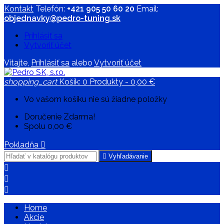
Kontakt
Telefón:
+421 905 50 60 20
Email:
objednavky@pedro-tuning.sk
Prihlásiť sa
Vytvoriť účet
Vitajte,
Prihlásiť sa
alebo
Vytvoriť účet
shopping_cart
Košík:
0
Produkty - 0,00 €
Vo vašom košíku nie sú žiadne položky
Doručenie
Zdarma!
Spolu
0,00 €
Pokladňa


Vyhľadávanie



Home
Akcie