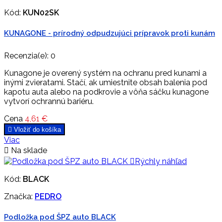
Kód:
KUN02SK
KUNAGONE - prírodný odpudzujúci prípravok proti kunám
Recenzia(e):
0
Kunagone je overený systém na ochranu pred kunami a
inými zvieratami. Stačí, ak umiestnite obsah balenia pod
kapotu auta alebo na podkrovie a vôňa sáčku kunagone
vytvorí ochrannú bariéru.
Cena
4,61 €

Vložiť do košíka
Viac

Na sklade

Rýchly náhľad
Kód:
BLACK
Značka:
PEDRO
Podložka pod ŠPZ auto BLACK