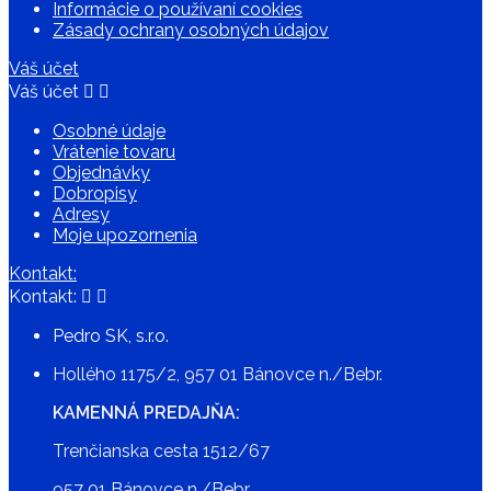
Informácie o používaní cookies
Zásady ochrany osobných údajov
Váš účet
Váš účet


Osobné údaje
Vrátenie tovaru
Objednávky
Dobropisy
Adresy
Moje upozornenia
Kontakt:
Kontakt:


Pedro SK, s.r.o.
Hollého
1175/2,
957 01 Bánovce n./Bebr.
KAMENNÁ PREDAJŇA:
Trenčianska cesta 1512/67
957 01
Bánovce n./Bebr.