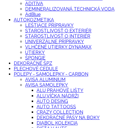
ADITÍVA
DEMINERALIZOVANÁ TECHNICKÁ VODA
AdBlue
AUTOKOZMETIKA
LEŠTIACE PRÍPRAVKY
STAROSTLIVOSŤ O EXTERIÉR
STAROSTLIVOSŤ O INTERIÉR
UNIVERZÁLNE PRÍPRAVKY
VLHČENÉ UTIERKY DYNAMAX
UTIERKY
ŠPONGIE
DEKORAČNÉ ŠPZ
PLECHOVÉ CEDULE
POLEPY - SAMOLEPKY - CARBON
AVISA ALUMINIUM
AVISA SAMOLEPKY
ALU PRAHOVÉ LIŠTY
ALU VÍČKA NÁDRŽI
AUTO DESING
AUTO TATTOOSS
CRAZY COLLECTION
DEKORAČNÉ PÁSY NA BOKY
DIABOL KOLEKCIA