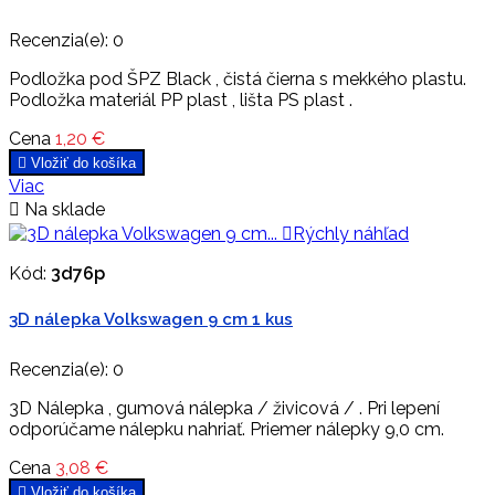
Recenzia(e):
0
Podložka pod ŠPZ Black , čistá čierna s mekkého plastu.
Podložka materiál PP plast , lišta PS plast .
Cena
1,20 €

Vložiť do košíka
Viac

Na sklade

Rýchly náhľad
Kód:
3d76p
3D nálepka Volkswagen 9 cm 1 kus
Recenzia(e):
0
3D Nálepka , gumová nálepka / živicová / . Pri lepení
odporúčame nálepku nahriať. Priemer nálepky 9,0 cm.
Cena
3,08 €

Vložiť do košíka