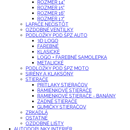
ROZMER 14"
ROZMER 15"
ROZMER 16"
ROZMER 17"
LAPAČE NEČISTÔT
OZDOBNÉ VENTILKY
PODLOŽKY POD ŠPZ AUTO
3D LOGO
FAREBNÉ
KLASICKÉ
LOGO + FAREBNÉ SAMOLEPKA
METALICKÉ
PODLOŽKY POD ŠPZ MOTO
SIRÉNY A KLAKSÓNY
STIERAČE
PRÍTLAKY STIERAČOV
RAMIENKOVÉ STIERAČE
RAMIENKOVÉ STIERAČE - BANÁNY
ZADNÉ STIERAČE
GUMIČKY STIERAČOV
ZRKADLÁ
OSTATNÉ
OZDOBNÉ LIŠTY
AUTODOPLNKY INTERIÉR