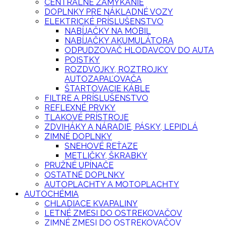
CENTRÁLNE ZAMYKANIE
DOPLNKY PRE NÁKLADNÉ VOZY
ELEKTRICKÉ PRÍSLUŠENSTVO
NABÍJAČKY NA MOBIL
NABÍJAČKY AKUMULÁTORA
ODPUDZOVAČ HLODAVCOV DO AUTA
POISTKY
ROZDVOJKY, ROZTROJKY
AUTOZAPAĽOVAČA
ŠTARTOVACIE KÁBLE
FILTRE A PRÍSLUŠENSTVO
REFLEXNÉ PRVKY
TLAKOVÉ PRÍSTROJE
ZDVIHÁKY A NÁRADIE, PÁSKY, LEPIDLÁ
ZIMNÉ DOPLNKY
SNEHOVÉ REŤAZE
METLIČKY, ŠKRABKY
PRUŽNÉ UPÍNAČE
OSTATNÉ DOPLNKY
AUTOPLACHTY A MOTOPLACHTY
AUTOCHÉMIA
CHLADIACE KVAPALINY
LETNÉ ZMESI DO OSTREKOVAČOV
ZIMNÉ ZMESI DO OSTREKOVAČOV