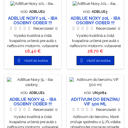
KÓD:
ADBLUE2
KÓD:
ADBLUE3
ADBLUE NOXY 10L - IBA
ADBLUE NOXY 20L - IBA
OSOBNÝ ODBER !!!
OSOBNÝ ODBER !!!
Recenzia(e):
0
Recenzia(e):
0
Vysoko kvalitná a čistá
Vysoko kvalitná a čistá
kvapalina určená pre autá s
kvapalina určená pre autá s
naftovými motormi, vybavené
naftovými motormi, vybavené
Cena
Cena
16,40 €
28,70 €
katalyzátorom SCR. AdBlue je
katalyzátorom SCR. AdBlue je
chemický výrobok, ktorý plne
chemický výrobok, ktorý plne


Vložiť do košíka
Vložiť do košíka
vyhovuje súčasným emisným
vyhovuje súčasným emisným
normám (Euro V a Euro VI).
normám (Euro V a Euro VI).
Lievik pod štítkom.
KÓD:
ADBLUE1
KÓD:
UN3084
ADBLUE NOXY 5L - IBA
ADITÍVUM DO BENZÍNU
OSOBNÝ ODBER !!!
VIF 500 ML
Recenzia(e):
0
Recenzia(e):
0
Vysoko kvalitná a čistá
Aditívum do benzínu, ktoré
kvapalina určená pre autá s
znižuje spotrebu o 5-7% vďaka
naftovými motormi, vybavené
obsiahnutej mazacej prísade.