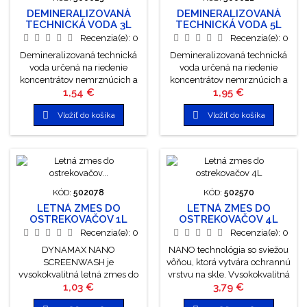
DEMINERALIZOVANÁ
DEMINERALIZOVANÁ
TECHNICKÁ VODA 3L
TECHNICKÁ VODA 5L
Recenzia(e):
0
Recenzia(e):
0
Demineralizovaná technická
Demineralizovaná technická
voda určená na riedenie
voda určená na riedenie
koncentrátov nemrznúcich a
koncentrátov nemrznúcich a
Cena
Cena
1,54 €
1,95 €
letných zmesí do
letných zmesí do
ostrekovačov a všetkých typov
ostrekovačov a všetkých typov


Vložiť do košíka
Vložiť do košíka
chladiacich kvapalín. Je
chladiacich kvapalín. Je
vhodná na použitie do
vhodná na použitie do
akumulátorov, žehličiek alebo
akumulátorov, žehličiek alebo
fotolaboratórií.
fotolaboratórií.
KÓD:
502078
KÓD:
502570
LETNÁ ZMES DO
LETNÁ ZMES DO
OSTREKOVAČOV 1L
OSTREKOVAČOV 4L
MELÓN A KIWI
Recenzia(e):
0
Recenzia(e):
0
DYNAMAX NANO
NANO technológia so sviežou
SCREENWASH je
vôňou, ktorá vytvára ochrannú
vysokokvalitná letná zmes do
vrstvu na skle. Vysokokvalitná
Cena
Cena
1,03 €
3,79 €
ostrekovačov vyrobená na
letná zmes do ostrekovačov
báze NANO technológie s
vyrobená na báze NANO