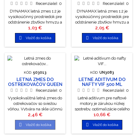
a je šetrná k...
CITRÓN 1L
CITRÓN 3L
Recenzia(e):
0
Recenzia(e):
0
DYNAMAX letná zmes 1:2 je
DYNAMAX letná zmes 1:2 je
vysokoúčinný prostriedok pre
vysokoúčinný prostriedok pre
odstránenie zbytkov hmyzu a
odstránenie zbytkov hmyzu a
Cena
Cena
1,03 €
2,05 €
všetkých bežných nečistôt zo
všetkých bežných nečistôt zo
skla automobilu. Koncentrát
skla automobilu. Koncentrát


Vložiť do košíka
Vložiť do košíka
obsahuje aktívnu látku, ktorá
obsahuje aktívnu látku, ktorá
predstavuje úplne nový
predstavuje úplne nový
spôsob údržby. Znižuje
spôsob údržby. Znižuje
námahu spojenú s čistením
námahu spojenú s čistením
okien. Sklo zanecháva
okien. Sklo zanecháva
dokonale čisté.
dokonale čisté. Cena za 1 liter:
0,666€
KÓD:
503013
KÓD:
UN3083
LETNÁ ZMES DO
LETNÉ ADITÍVUM DO
OSTREKOVAČOV QUEEN
NAFTY VIF 500 ML
4L
Recenzia(e):
0
Recenzia(e):
0
Vysokokvalitná letná zmes do
Letné aditívum pre naftové
ostrekovačov so sviežou
motory je zárukou nízkej
vôňou. Vytvára na skle účinnú
spotreby, optimalizácie celého
Cena
Cena
2,46 €
10,66 €
ochrannú vrstvu, ktorej
spaľovacieho procesu, čistoty
hlavnou úlohou je
palivového systému.


Vložiť do košíka
Vložiť do košíka
minimalizovať usadzovanie
Eliminuje vznik usadenín a
nečistôt a tým zlepšiť
neželané hrdzavenie. Cena za
viditeľnosť na vašich cestách.
1 liter: 20,800€