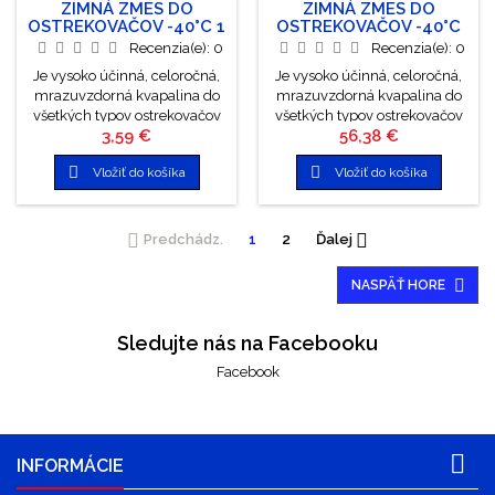
vytváraním vodného kameňa.
ZIMNÁ ZMES DO
ZIMNÁ ZMES DO
Cena za 1 liter: 1,625 €
OSTREKOVAČOV -40°C 1
OSTREKOVAČOV -40°C
L
25 L IBA OSOBNÝ ODBER
Recenzia(e):
0
Recenzia(e):
0
Je vysoko účinná, celoročná,
Je vysoko účinná, celoročná,
mrazuvzdorná kvapalina do
mrazuvzdorná kvapalina do
všetkých typov ostrekovačov
všetkých typov ostrekovačov
Cena
Cena
3,59 €
56,38 €
motorových vozidiel.
motorových vozidiel.
Spoľahlivo odstraňuje zo skla
Spoľahlivo odstraňuje zo skla


Vložiť do košíka
Vložiť do košíka
mastnotu, hmyz a iné
mastnotu, hmyz a iné
nečistoty.
nečistoty.


Predchádz.
1
2
Ďalej

NASPÄŤ HORE
Sledujte nás na Facebooku
Facebook

INFORMÁCIE