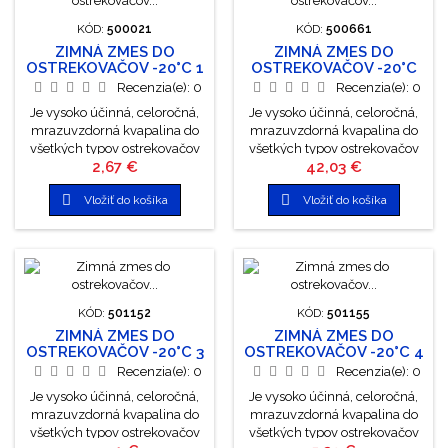
kvapalinami na báze
kvapalinami na báze
monoetylénglykolu a
monoetylénglykolu a
KÓD:
500021
KÓD:
500661
propylénglykolu. Prípravok
propylénglykolu. Prípravok
ZIMNÁ ZMES DO
ZIMNÁ ZMES DO
neobsahuje dusitany, amíny a
neobsahuje dusitany, amíny a
OSTREKOVAČOV -20°C 1
OSTREKOVAČOV -20°C
fosfáty....
fosfáty....
L
25 L IBA OSOBNÝ
Recenzia(e):
0
Recenzia(e):
0
ODBER!
Je vysoko účinná, celoročná,
Je vysoko účinná, celoročná,
mrazuvzdorná kvapalina do
mrazuvzdorná kvapalina do
všetkých typov ostrekovačov
všetkých typov ostrekovačov
Cena
Cena
2,67 €
42,03 €
motorových vozidiel.
motorových vozidiel.
Spoľahlivo odstraňuje zo skla
Spoľahlivo odstraňuje zo skla


Vložiť do košíka
Vložiť do košíka
mastnotu, hmyz a iné
mastnotu, hmyz a iné
nečistoty.
nečistoty.
KÓD:
501152
KÓD:
501155
ZIMNÁ ZMES DO
ZIMNÁ ZMES DO
OSTREKOVAČOV -20°C 3
OSTREKOVAČOV -20°C 4
L
L
Recenzia(e):
0
Recenzia(e):
0
Je vysoko účinná, celoročná,
Je vysoko účinná, celoročná,
mrazuvzdorná kvapalina do
mrazuvzdorná kvapalina do
všetkých typov ostrekovačov
všetkých typov ostrekovačov