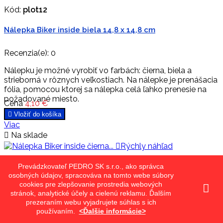
Kód:
plot12
Nálepka Biker inside biela 14,8 x 14,8 cm
Recenzia(e):
0
Nálepku je možné vyrobiť vo farbách: čierna, biela a
strieborná v rôznych veľkostiach. Na nálepke je prenášacia
fólia, pomocou ktorej sa nálepka celá ľahko prenesie na
požadované miesto.
Cena
4,10 €

Vložiť do košíka
Viac

Na sklade

Rýchly náhľad
Kód:
plot11
Prevádzkovateľ PEDRO SK s.r.o., ako správca
osobných údajov, spracováva na tomto webe súbory
Nálepka Biker inside čierna 14,8 x 14,8 cm
cookies pre zlepšovanie prostredia webových
stránok, analytické účely a cielenú reklamu. Ďalším
prezeraním webu vyjadrujete súhlas s ich
Recenzia(e):
0
používaním.
<Ďalšie informácie>