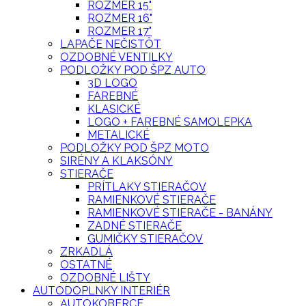
ROZMER 15"
ROZMER 16"
ROZMER 17"
LAPAČE NEČISTÔT
OZDOBNÉ VENTILKY
PODLOŽKY POD ŠPZ AUTO
3D LOGO
FAREBNÉ
KLASICKÉ
LOGO + FAREBNÉ SAMOLEPKA
METALICKÉ
PODLOŽKY POD ŠPZ MOTO
SIRÉNY A KLAKSÓNY
STIERAČE
PRÍTLAKY STIERAČOV
RAMIENKOVÉ STIERAČE
RAMIENKOVÉ STIERAČE - BANÁNY
ZADNÉ STIERAČE
GUMIČKY STIERAČOV
ZRKADLÁ
OSTATNÉ
OZDOBNÉ LIŠTY
AUTODOPLNKY INTERIÉR
AUTOKOBERCE