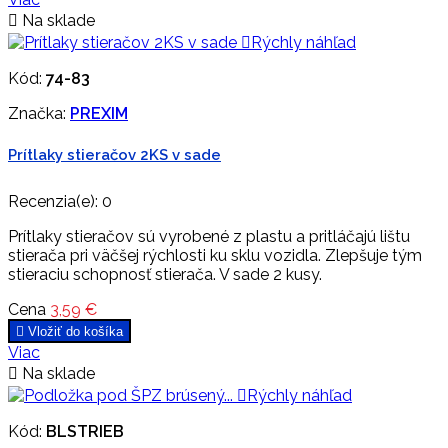

Na sklade

Rýchly náhľad
Kód:
74-83
Značka:
PREXIM
Prítlaky stieračov 2KS v sade
Recenzia(e):
0
Prítlaky stieračov sú vyrobené z plastu a pritláčajú lištu
stierača pri väčšej rýchlosti ku sklu vozidla. Zlepšuje tým
stieraciu schopnosť stierača. V sade 2 kusy.
Cena
3,59 €

Vložiť do košíka
Viac

Na sklade

Rýchly náhľad
Kód:
BLSTRIEB