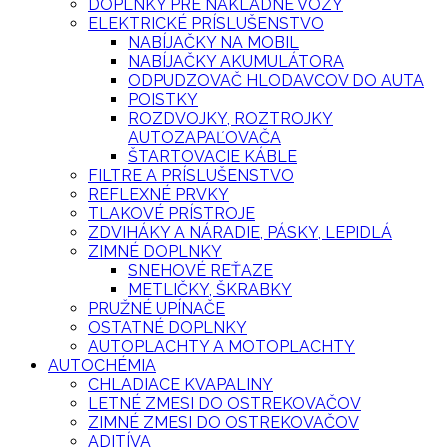
DOPLNKY PRE NÁKLADNÉ VOZY
ELEKTRICKÉ PRÍSLUŠENSTVO
NABÍJAČKY NA MOBIL
NABÍJAČKY AKUMULÁTORA
ODPUDZOVAČ HLODAVCOV DO AUTA
POISTKY
ROZDVOJKY, ROZTROJKY
AUTOZAPAĽOVAČA
ŠTARTOVACIE KÁBLE
FILTRE A PRÍSLUŠENSTVO
REFLEXNÉ PRVKY
TLAKOVÉ PRÍSTROJE
ZDVIHÁKY A NÁRADIE, PÁSKY, LEPIDLÁ
ZIMNÉ DOPLNKY
SNEHOVÉ REŤAZE
METLIČKY, ŠKRABKY
PRUŽNÉ UPÍNAČE
OSTATNÉ DOPLNKY
AUTOPLACHTY A MOTOPLACHTY
AUTOCHÉMIA
CHLADIACE KVAPALINY
LETNÉ ZMESI DO OSTREKOVAČOV
ZIMNÉ ZMESI DO OSTREKOVAČOV
ADITÍVA