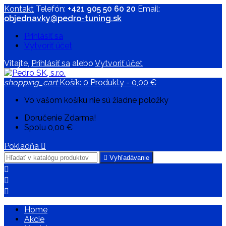
Kontakt
Telefón:
+421 905 50 60 20
Email:
objednavky@pedro-tuning.sk
Prihlásiť sa
Vytvoriť účet
Vitajte,
Prihlásiť sa
alebo
Vytvoriť účet
shopping_cart
Košík:
0
Produkty - 0,00 €
Vo vašom košíku nie sú žiadne položky
Doručenie
Zdarma!
Spolu
0,00 €
Pokladňa


Vyhľadávanie



Home
Akcie