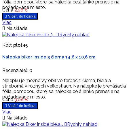
fólia, pomocou ktorej sa nálepka celá ľahko prenesie na
požadované miesto.
Cena
2,56 €

Vložiť do košíka
Viac

Na sklade

Rýchly náhľad
Kód:
plot45
Nálepka biker inside 3 čierna 14,6 x 10,6 cm
Recenzia(e):
0
Nálepku je možné vyrobiť vo farbách: čierna, biela a
strieborná v rôznych veľkostiach. Na nálepke je prenášacia
fólia, pomocou ktorej sa nálepka celá ľahko prenesie na
požadované miesto.
Cena
3,08 €

Vložiť do košíka
Viac

Na sklade

Rýchly náhľad