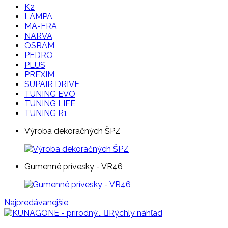
K2
LAMPA
MA-FRA
NARVA
OSRAM
PEDRO
PLUS
PREXIM
SUPAIR DRIVE
TUNING EVO
TUNING LIFE
TUNING R1
Výroba dekoračných ŠPZ
Gumenné prívesky - VR46
Najpredávanejšie

Rýchly náhľad