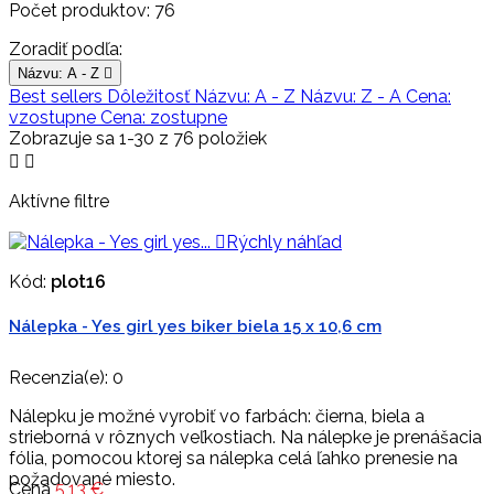
Počet produktov: 76
Zoradiť podľa:
Názvu: A - Z

Best sellers
Dôležitosť
Názvu: A - Z
Názvu: Z - A
Cena:
vzostupne
Cena: zostupne
Zobrazuje sa 1-30 z 76 položiek


Aktívne filtre

Rýchly náhľad
Kód:
plot16
Nálepka - Yes girl yes biker biela 15 x 10,6 cm
Recenzia(e):
0
Nálepku je možné vyrobiť vo farbách: čierna, biela a
strieborná v rôznych veľkostiach. Na nálepke je prenášacia
fólia, pomocou ktorej sa nálepka celá ľahko prenesie na
požadované miesto.
Cena
5,13 €