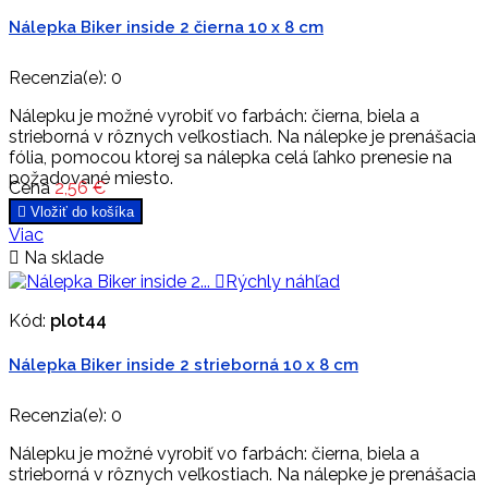
Nálepka Biker inside 2 čierna 10 x 8 cm
Recenzia(e):
0
Nálepku je možné vyrobiť vo farbách: čierna, biela a
strieborná v rôznych veľkostiach. Na nálepke je prenášacia
fólia, pomocou ktorej sa nálepka celá ľahko prenesie na
požadované miesto.
Cena
2,56 €

Vložiť do košíka
Viac

Na sklade

Rýchly náhľad
Kód:
plot44
Nálepka Biker inside 2 strieborná 10 x 8 cm
Recenzia(e):
0
Nálepku je možné vyrobiť vo farbách: čierna, biela a
strieborná v rôznych veľkostiach. Na nálepke je prenášacia