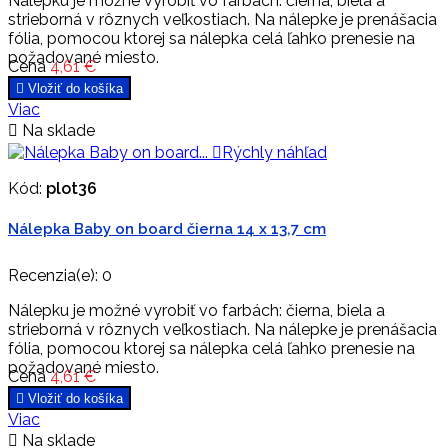
Nálepku je možné vyrobiť vo farbách: čierna, biela a
strieborná v rôznych veľkostiach. Na nálepke je prenášacia
fólia, pomocou ktorej sa nálepka celá ľahko prenesie na
požadované miesto.
Cena
4,61 €

Vložiť do košíka
Viac

Na sklade

Rýchly náhľad
Kód:
plot36
Nálepka Baby on board čierna 14 x 13,7 cm
Recenzia(e):
0
Nálepku je možné vyrobiť vo farbách: čierna, biela a
strieborná v rôznych veľkostiach. Na nálepke je prenášacia
fólia, pomocou ktorej sa nálepka celá ľahko prenesie na
požadované miesto.
Cena
4,61 €

Vložiť do košíka
Viac

Na sklade