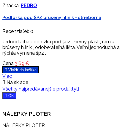
Značka:
PEDRO
Podložka pod ŠPZ brúsený hliník - strieborná
Recenzia(e):
0
Jednoduchá podložka pod špz , čierny plast , rámik
brúsený hliník , odoberateľná lišta. Veľmi jednoduchá a
rýchla výmena špz .
Cena
3,69 €

Vložiť do košíka
Viac

Na sklade
Všetky najpredávanejšie produkty


OK
NÁLEPKY PLOTER
NÁLEPKY PLOTER