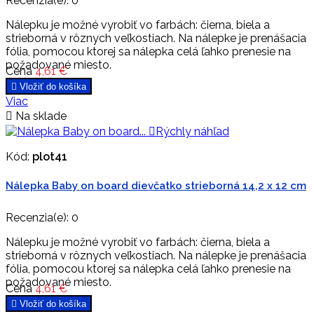
Recenzia(e):
0
Nálepku je možné vyrobiť vo farbách: čierna, biela a
strieborná v rôznych veľkostiach. Na nálepke je prenášacia
fólia, pomocou ktorej sa nálepka celá ľahko prenesie na
požadované miesto.
Cena
4,61 €

Vložiť do košíka
Viac

Na sklade

Rýchly náhľad
Kód:
plot41
Nálepka Baby on board dievčatko strieborná 14,2 x 12 cm
Recenzia(e):
0
Nálepku je možné vyrobiť vo farbách: čierna, biela a
strieborná v rôznych veľkostiach. Na nálepke je prenášacia
fólia, pomocou ktorej sa nálepka celá ľahko prenesie na
požadované miesto.
Cena
4,61 €

Vložiť do košíka