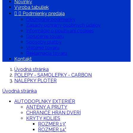
Novinky
Výroba tabuliek


Podmienky predaja
Obchodné podmienky
Zásady ochrany osobných údajov
Informácie o používaní cookies
Doručenie tovaru
Spôsoby platby
Vrátenie tovaru
Reklamácia tovaru
Kontakt
Úvodná stránka
POLEPY - SAMOLEPKY - CARBON
NÁLEPKY PLOTER
Úvodná stránka
AUTODOPLNKY EXTERIÉR
ANTÉNY A PRÚTY
CHRÁNIČE HRÁN DVERÍ
KRYTY KOLIES
ROZMER 13"
ROZMER 14"