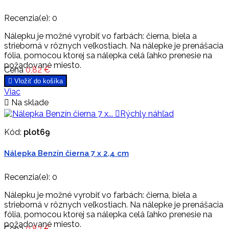
Recenzia(e):
0
Nálepku je možné vyrobiť vo farbách: čierna, biela a
strieborná v rôznych veľkostiach. Na nálepke je prenášacia
fólia, pomocou ktorej sa nálepka celá ľahko prenesie na
požadované miesto.
Cena
0,82 €

Vložiť do košíka
Viac

Na sklade

Rýchly náhľad
Kód:
plot69
Nálepka Benzín čierna 7 x 2,4 cm
Recenzia(e):
0
Nálepku je možné vyrobiť vo farbách: čierna, biela a
strieborná v rôznych veľkostiach. Na nálepke je prenášacia
fólia, pomocou ktorej sa nálepka celá ľahko prenesie na
požadované miesto.
Cena
0,82 €