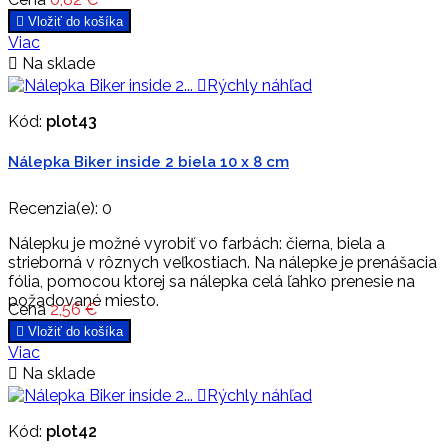

Vložiť do košíka
Viac

Na sklade

Rýchly náhľad
Kód:
plot43
Nálepka Biker inside 2 biela 10 x 8 cm
Recenzia(e):
0
Nálepku je možné vyrobiť vo farbách: čierna, biela a
strieborná v rôznych veľkostiach. Na nálepke je prenášacia
fólia, pomocou ktorej sa nálepka celá ľahko prenesie na
požadované miesto.
Cena
2,56 €

Vložiť do košíka
Viac

Na sklade

Rýchly náhľad
Kód:
plot42