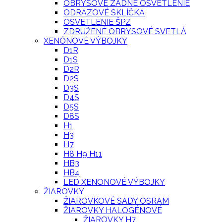
OBRYSOVÉ ZADNÉ OSVETLENIE
ODRAZOVÉ SKLÍČKA
OSVETLENIE ŠPZ
ZDRUŽENÉ OBRYSOVÉ SVETLÁ
XENÓNOVÉ VÝBOJKY
D1R
D1S
D2R
D2S
D3S
D4S
D5S
D8S
H1
H3
H7
H8 H9 H11
HB3
HB4
LED XENONOVÉ VÝBOJKY
ŽIAROVKY
ŽIAROVKOVÉ SADY OSRAM
ŽIAROVKY HALOGÉNOVÉ
ŽIAROVKY H7