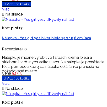

Vložiť do košíka
Viac

Na sklade

Rýchly náhľad
Kód:
plot17
Nálepka - Yes girl yes biker biela 15 x 10,6 cm ľavá
Recenzia(e):
0
Nálepku je možné vyrobiť vo farbách: čierna, biela a
strieborná v rôznych veľkostiach. Na nálepke je prenášacia
fólia, pomocou ktorej sa nálepka celá ľahko prenesie na
požadované miesto.
Cena
5,13 €

Vložiť do košíka
Viac

Na sklade

Rýchly náhľad
Kód:
plot14