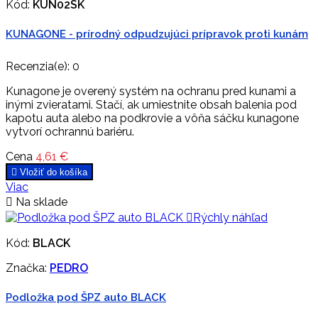
Kód:
KUN02SK
KUNAGONE - prírodný odpudzujúci prípravok proti kunám
Recenzia(e):
0
Kunagone je overený systém na ochranu pred kunami a
inými zvieratami. Stačí, ak umiestnite obsah balenia pod
kapotu auta alebo na podkrovie a vôňa sáčku kunagone
vytvorí ochrannú bariéru.
Cena
4,61 €

Vložiť do košíka
Viac

Na sklade

Rýchly náhľad
Kód:
BLACK
Značka:
PEDRO
Podložka pod ŠPZ auto BLACK