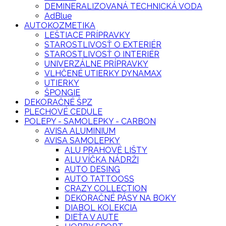
DEMINERALIZOVANÁ TECHNICKÁ VODA
AdBlue
AUTOKOZMETIKA
LEŠTIACE PRÍPRAVKY
STAROSTLIVOSŤ O EXTERIÉR
STAROSTLIVOSŤ O INTERIÉR
UNIVERZÁLNE PRÍPRAVKY
VLHČENÉ UTIERKY DYNAMAX
UTIERKY
ŠPONGIE
DEKORAČNÉ ŠPZ
PLECHOVÉ CEDULE
POLEPY - SAMOLEPKY - CARBON
AVISA ALUMINIUM
AVISA SAMOLEPKY
ALU PRAHOVÉ LIŠTY
ALU VÍČKA NÁDRŽI
AUTO DESING
AUTO TATTOOSS
CRAZY COLLECTION
DEKORAČNÉ PÁSY NA BOKY
DIABOL KOLEKCIA
DIEŤA V AUTE