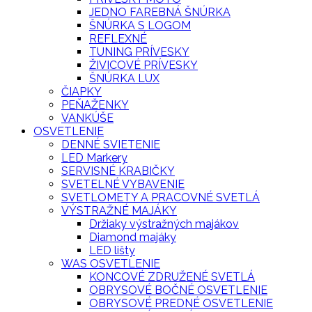
JEDNO FAREBNÁ ŠNÚRKA
ŠNÚRKA S LOGOM
REFLEXNÉ
TUNING PRÍVESKY
ŽIVICOVÉ PRÍVESKY
ŠNÚRKA LUX
ČIAPKY
PEŇAŽENKY
VANKÚŠE
OSVETLENIE
DENNÉ SVIETENIE
LED Markery
SERVISNÉ KRABIČKY
SVETELNÉ VYBAVENIE
SVETLOMETY A PRACOVNÉ SVETLÁ
VÝSTRAŽNÉ MAJÁKY
Držiaky výstražných majákov
Diamond majáky
LED lišty
WAS OSVETLENIE
KONCOVÉ ZDRUŽENÉ SVETLÁ
OBRYSOVÉ BOČNÉ OSVETLENIE
OBRYSOVÉ PREDNÉ OSVETLENIE