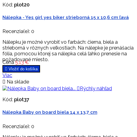
Kód:
plot20
Nálepka - Yes girl yes biker strieborná 15 x 10,6 cm ľavá
Recenzia(e):
0
Nálepku je možné vyrobiť vo farbách: čierna, biela a
strieborná v rôznych veľkostiach. Na nálepke je prenášacia
fólia, pomocou ktorej sa nálepka celá ľahko prenesie na
požadované miesto.
Cena
5,13 €

Vložiť do košíka
Viac

Na sklade

Rýchly náhľad
Kód:
plot37
Nálepka Baby on board biela 14 x 13,7 cm
Recenzia(e):
0