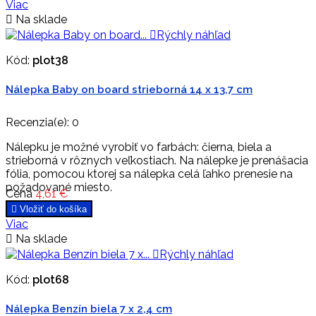
Viac

Na sklade

Rýchly náhľad
Kód:
plot38
Nálepka Baby on board strieborná 14 x 13,7 cm
Recenzia(e):
0
Nálepku je možné vyrobiť vo farbách: čierna, biela a
strieborná v rôznych veľkostiach. Na nálepke je prenášacia
fólia, pomocou ktorej sa nálepka celá ľahko prenesie na
požadované miesto.
Cena
4,61 €

Vložiť do košíka
Viac

Na sklade

Rýchly náhľad
Kód:
plot68
Nálepka Benzín biela 7 x 2,4 cm