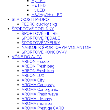
H7 LED
H4 LED
H1 LED
H8/H9/H11 LED
SLADKOSTI PEDRO
PEDRO cukríky 1 kg
ŠPORTOVÉ DOPLNKY
ŠPORTOVÉ FILTRE
ŠPORTOVÉ PEDÁLE
ŠPORTOVÉ VÝFUKY
NÁBOJE K ŠPORTOVÝM VOLANTOM
ŠPORTOVÉ KONCOVKY
VÔNE DO AUTA
AREON Fresco
AREON Fresh bag
AREON Fresh ken
AREON LUX
AROMA City
AROMA Car spray
AROMA Car organic
AROMA Fresh wave
AROMA - Manny
AROMA monster
AROMA Prestige CARD