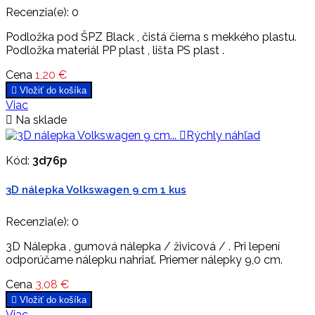
Recenzia(e):
0
Podložka pod ŠPZ Black , čistá čierna s mekkého plastu.
Podložka materiál PP plast , lišta PS plast .
Cena
1,20 €

Vložiť do košíka
Viac

Na sklade

Rýchly náhľad
Kód:
3d76p
3D nálepka Volkswagen 9 cm 1 kus
Recenzia(e):
0
3D Nálepka , gumová nálepka / živicová / . Pri lepení
odporúčame nálepku nahriať. Priemer nálepky 9,0 cm.
Cena
3,08 €

Vložiť do košíka
Viac