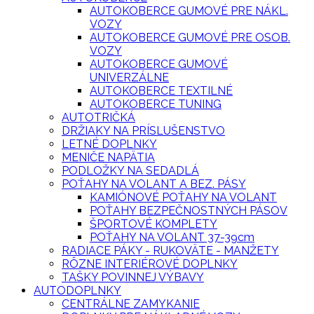
AUTOKOBERCE GUMOVÉ PRE NÁKL.
VOZY
AUTOKOBERCE GUMOVÉ PRE OSOB.
VOZY
AUTOKOBERCE GUMOVÉ
UNIVERZÁLNE
AUTOKOBERCE TEXTILNÉ
AUTOKOBERCE TUNING
AUTOTRIČKÁ
DRŽIAKY NA PRÍSLUŠENSTVO
LETNÉ DOPLNKY
MENIČE NAPÄTIA
PODLOŽKY NA SEDADLÁ
POŤAHY NA VOLANT A BEZ. PÁSY
KAMIÓNOVÉ POŤAHY NA VOLANT
POŤAHY BEZPEČNOSTNÝCH PÁSOV
ŠPORTOVÉ KOMPLETY
POŤAHY NA VOLANT 37-39cm
RADIACE PÁKY - RUKOVÄTE - MANŽETY
RÔZNE INTERIÉROVÉ DOPLNKY
TAŠKY POVINNEJ VÝBAVY
AUTODOPLNKY
CENTRÁLNE ZAMYKANIE