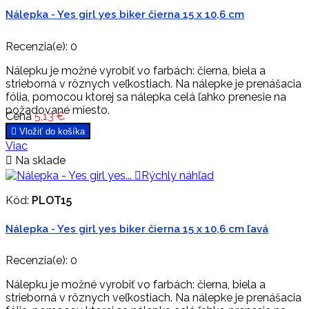
Nálepka - Yes girl yes biker čierna 15 x 10,6 cm
Recenzia(e):
0
Nálepku je možné vyrobiť vo farbách: čierna, biela a
strieborná v rôznych veľkostiach. Na nálepke je prenášacia
fólia, pomocou ktorej sa nálepka celá ľahko prenesie na
požadované miesto.
Cena
5,13 €

Vložiť do košíka
Viac

Na sklade

Rýchly náhľad
Kód:
PLOT15
Nálepka - Yes girl yes biker čierna 15 x 10,6 cm ľavá
Recenzia(e):
0
Nálepku je možné vyrobiť vo farbách: čierna, biela a
strieborná v rôznych veľkostiach. Na nálepke je prenášacia