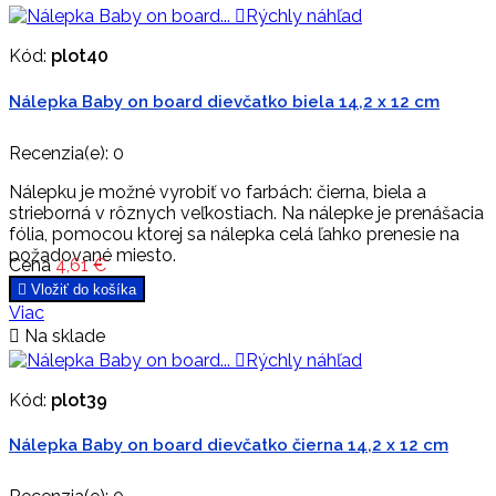

Rýchly náhľad
Kód:
plot40
Nálepka Baby on board dievčatko biela 14,2 x 12 cm
Recenzia(e):
0
Nálepku je možné vyrobiť vo farbách: čierna, biela a
strieborná v rôznych veľkostiach. Na nálepke je prenášacia
fólia, pomocou ktorej sa nálepka celá ľahko prenesie na
požadované miesto.
Cena
4,61 €

Vložiť do košíka
Viac

Na sklade

Rýchly náhľad
Kód:
plot39
Nálepka Baby on board dievčatko čierna 14,2 x 12 cm