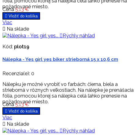
fólia, pomocou ktorej sa nálepka celá ľahko prenesie na
požadované miesto.
Cena
5,13 €

Vložiť do košíka
Viac

Na sklade

Rýchly náhľad
Kód:
plot19
Nálepka - Yes girl yes biker strieborná 15 x 10,6 cm
Recenzia(e):
0
Nálepku je možné vyrobiť vo farbách: čierna, biela a
strieborná v rôznych veľkostiach. Na nálepke je prenášacia
fólia, pomocou ktorej sa nálepka celá ľahko prenesie na
požadované miesto.
Cena
5,13 €

Vložiť do košíka
Viac

Na sklade

Rýchly náhľad