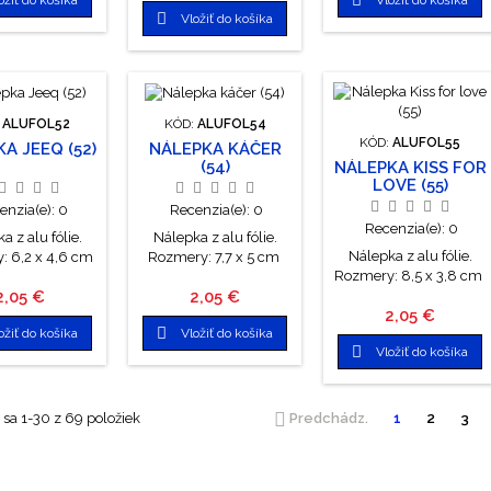

Vložiť do košíka
:
ALUFOL52
KÓD:
ALUFOL54
KÓD:
ALUFOL55
A JEEQ (52)
NÁLEPKA KÁČER
(54)
NÁLEPKA KISS FOR
LOVE (55)
enzia(e):
0
Recenzia(e):
0
Recenzia(e):
0
a z alu fólie.
Nálepka z alu fólie.
Nálepka z alu fólie.
: 6,2 x 4,6 cm
Rozmery: 7,7 x 5 cm
Rozmery: 8,5 x 3,8 cm
Cena
Cena
2,05 €
2,05 €
Cena
2,05 €

ožiť do košíka
Vložiť do košíka

Vložiť do košíka

sa 1-30 z 69 položiek
Predchádz.
1
2
3