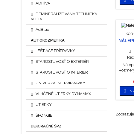
ADITÍVA
DEMINERALIZOVANÁ TECHNICKÁ
VODA
AdBlue
KÓD
NÁLEPK
AUTOKOZMETIKA
LEŠTIACE PRÍPRAVKY
Rec
STAROSTLIVOSŤ O EXTERIÉR
Nálepk
Rozmery
STAROSTLIVOSŤ O INTERIÉR
UNIVERZÁLNE PRÍPRAVKY

Vl
VLHČENÉ UTIERKY DYNAMAX
UTIERKY
Zobrazuje 
ŠPONGIE
DEKORAČNÉ ŠPZ