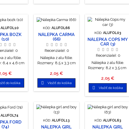
:
ALUFOL10
KÓD:
ALUFOL66
KÓD:
ALUFOL03
PKA BOZK
NÁLEPKA CARMA
(10)
(66)
NÁLEPKA COPS MY
CAR (3)
enzia(e):
0
Recenzia(e):
0
Recenzia(e):
0
a z alu fólie.
Nálepka z alu fólie.
Nálepka z alu fólie.
: 6,4 x 4,6 cm
Rozmery: 8,5 x 3,3 cm
Rozmery: 8,2 x 3,5 cm
Cena
Cena
2,05 €
2,05 €
Cena
2,05 €

ožiť do košíka
Vložiť do košíka

Vložiť do košíka
:
ALUFOL74
KÓD:
ALUFOL13
KÓD:
ALUFOL63
PKA FORD
(74)
NÁLEPKA GIRL
NÁLEPKA GIRL