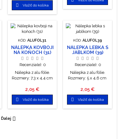

Vložiť do košíka
KÓD:
ALUFOL31
KÓD:
ALUFOL39
NÁLEPKA KOVBOJI
NÁLEPKA LEBKA S
NA KOŇOCH (31)
JABLKOM (39)
Recenzia(e):
0
Recenzia(e):
0
Nálepka z alu fólie.
Nálepka z alu fólie.
Rozmery: 7,3 x 4,4 cm
Rozmery: 5 x 4,6 cm
Cena
Cena
2,05 €
2,05 €


Vložiť do košíka
Vložiť do košíka

Ďalej