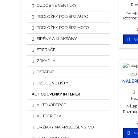
Rec
OZDOBNÉ VENTILKY
Nálepk
PODLOŽKY POD ŠPZ AUTO
Rozmery
PODLOŽKY POD ŠPZ MOTO
SIRÉNY A KLAKSÓNY

Vl
STIERAČE
ZRKADLÁ
OSTATNÉ
KÓD
NÁLEP
OZDOBNÉ LIŠTY
AUTODOPLNKY INTERIÉR
Rec
AUTOKOBERCE
Nálepk
Rozmery
AUTOTRIČKÁ
DRŽIAKY NA PRÍSLUŠENSTVO

Vl