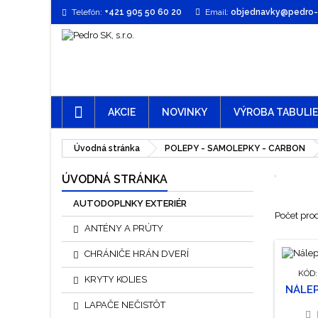
Telefón:
+421 905 50 60 20
Email:
objednavky@pedro-t
AKCIE
NOVINKY
VÝROBA TABULI
Úvodná stránka
POLEPY - SAMOLEPKY - CARBON
ÚVODNÁ STRÁNKA
AUTODOPLNKY EXTERIÉR
Počet pro
ANTÉNY A PRÚTY
CHRÁNIČE HRÁN DVERÍ
KÓD
KRYTY KOLIES
NÁLEP
LAPAČE NEČISTÔT