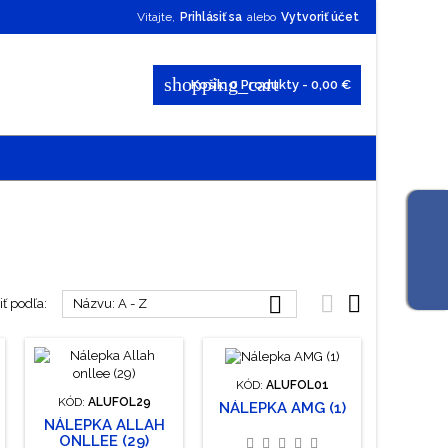
Vitajte,
Prihlásiť sa
alebo
Vytvoriť účet
shopping_cart
Košík:
0
Produkty - 0,00 €



ť podľa:
Názvu: A - Z
KÓD:
ALUFOL01
KÓD:
ALUFOL29
NÁLEPKA AMG (1)
NÁLEPKA ALLAH
ONLLEE (29)