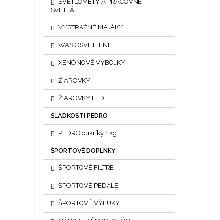
SVETLOMETY A PRACOVNÉ
SVETLÁ
VÝSTRAŽNÉ MAJÁKY
WAS OSVETLENIE
XENÓNOVÉ VÝBOJKY
ŽIAROVKY
ŽIAROVKY LED
SLADKOSTI PEDRO
PEDRO cukríky 1 kg
ŠPORTOVÉ DOPLNKY
ŠPORTOVÉ FILTRE
ŠPORTOVÉ PEDÁLE
ŠPORTOVÉ VÝFUKY