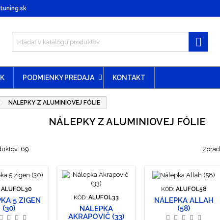
uning.sk

EK
PODMIENKY PREDAJA
KONTAKT
NÁLEPKY Z ALUMINIOVEJ FÓLIE
NÁLEPKY Z ALUMINIOVEJ FÓLIE
duktov: 69
Zoradi
:
ALUFOL30
KÓD:
ALUFOL58
KÓD:
ALUFOL33
KA 5 ZIGEN
NÁLEPKA ALLAH
(30)
(58)
NÁLEPKA
AKRAPOVIČ (33)