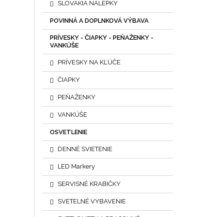
SLOVAKIA NÁLEPKY
POVINNÁ A DOPLNKOVÁ VÝBAVA
PRÍVESKY - ČIAPKY - PEŇAŽENKY -
VANKÚŠE
PRÍVESKY NA KĽÚČE
ČIAPKY
PEŇAŽENKY
VANKÚŠE
OSVETLENIE
DENNÉ SVIETENIE
LED Markery
SERVISNÉ KRABIČKY
SVETELNÉ VYBAVENIE