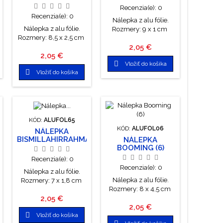
Recenzia(e):
0
Recenzia(e):
0
Nálepka z alu fólie.
Nálepka z alu fólie.
Rozmery: 9 x 1 cm
Rozmery: 8,5 x 2,5 cm
Cena
2,05 €
Cena
2,05 €

Vložiť do košíka

Vložiť do košíka
KÓD:
ALUFOL65
KÓD:
ALUFOL06
NÁLEPKA
BISMILLAHIRRAHMANIRRAHIM
NÁLEPKA
(65)
BOOMING (6)
Recenzia(e):
0
Recenzia(e):
0
Nálepka z alu fólie.
Nálepka z alu fólie.
Rozmery: 7 x 1,8 cm
Rozmery: 8 x 4,5 cm
Cena
2,05 €
Cena
2,05 €

Vložiť do košíka