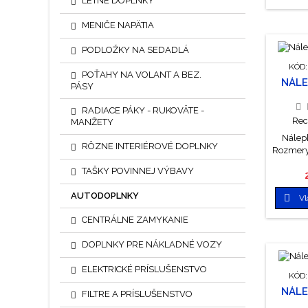
LETNÉ DOPLNKY
MENIČE NAPÄTIA
PODLOŽKY NA SEDADLÁ
KÓD
POŤAHY NA VOLANT A BEZ.
NÁLE
PÁSY
RADIACE PÁKY - RUKOVÄTE -
Rec
MANŽETY
Nálepk
RÔZNE INTERIÉROVÉ DOPLNKY
Rozmery
TAŠKY POVINNEJ VÝBAVY
AUTODOPLNKY

Vl
CENTRÁLNE ZAMYKANIE
DOPLNKY PRE NÁKLADNÉ VOZY
ELEKTRICKÉ PRÍSLUŠENSTVO
KÓD
NÁLE
FILTRE A PRÍSLUŠENSTVO