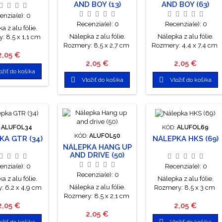
AND BOY (13)
AND BOY (63)
enzia(e):
0
Recenzia(e):
0
Recenzia(e):
0
a z alu fólie.
Nálepka z alu fólie.
Nálepka z alu fólie.
: 8,5 x 1,1 cm
Rozmery: 8,5 x 2,7 cm
Rozmery: 4,4 x 7,4 cm
Cena
2,05 €
Cena
Cena
2,05 €
2,05 €
ožiť do košíka


Vložiť do košíka
Vložiť do košíka
:
ALUFOL34
KÓD:
ALUFOL69
KÓD:
ALUFOL50
KA GTR (34)
NÁLEPKA HKS (69)
NÁLEPKA HANG UP
AND DRIVE (50)
enzia(e):
0
Recenzia(e):
0
Recenzia(e):
0
a z alu fólie.
Nálepka z alu fólie.
Nálepka z alu fólie.
: 6,2 x 4,9 cm
Rozmery: 8,5 x 3 cm
Rozmery: 8,5 x 2,1 cm
Cena
Cena
2,05 €
2,05 €
Cena
2,05 €

ožiť do košíka
Vložiť do košíka