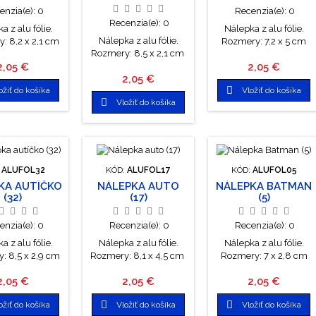
enzia(e):
0
Recenzia(e):
0
Recenzia(e):
0
a z alu fólie.
Nálepka z alu fólie.
Nálepka z alu fólie.
: 8,2 x 2,1 cm
Rozmery: 7,2 x 5 cm
Rozmery: 8,5 x 2,1 cm
Cena
Cena
2,05 €
2,05 €
Cena
2,05 €

ožiť do košíka
Vložiť do košíka

Vložiť do košíka
:
ALUFOL32
KÓD:
ALUFOL17
KÓD:
ALUFOL05
KA AUTÍČKO
NÁLEPKA AUTO
NÁLEPKA BATMAN
(32)
(17)
(5)
enzia(e):
0
Recenzia(e):
0
Recenzia(e):
0
a z alu fólie.
Nálepka z alu fólie.
Nálepka z alu fólie.
: 8,5 x 2,9 cm
Rozmery: 8,1 x 4,5 cm
Rozmery: 7 x 2,8 cm
Cena
Cena
Cena
2,05 €
2,05 €
2,05 €


ožiť do košíka
Vložiť do košíka
Vložiť do košíka