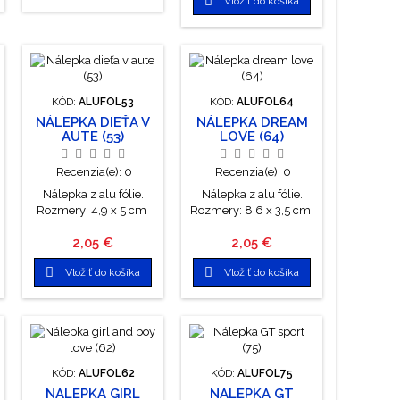

Vložiť do košíka
KÓD:
ALUFOL53
KÓD:
ALUFOL64
NÁLEPKA DIEŤA V
NÁLEPKA DREAM
AUTE (53)
LOVE (64)
Recenzia(e):
0
Recenzia(e):
0
Nálepka z alu fólie.
Nálepka z alu fólie.
Rozmery: 4,9 x 5 cm
Rozmery: 8,6 x 3,5 cm
Cena
Cena
2,05 €
2,05 €


Vložiť do košíka
Vložiť do košíka
KÓD:
ALUFOL62
KÓD:
ALUFOL75
NÁLEPKA GIRL
NÁLEPKA GT