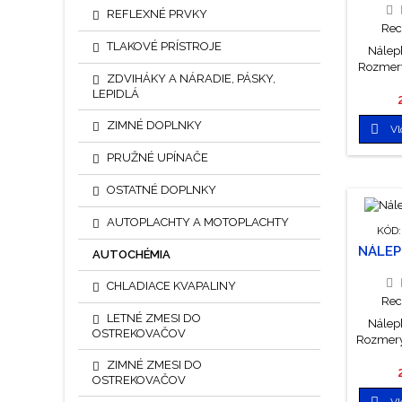
REFLEXNÉ PRVKY
Rec
TLAKOVÉ PRÍSTROJE
Nálepk
Rozmery
ZDVIHÁKY A NÁRADIE, PÁSKY,
LEPIDLÁ
ZIMNÉ DOPLNKY

Vl
PRUŽNÉ UPÍNAČE
OSTATNÉ DOPLNKY
AUTOPLACHTY A MOTOPLACHTY
KÓD
NÁLEP
AUTOCHÉMIA
CHLADIACE KVAPALINY
Rec
LETNÉ ZMESI DO
Nálepk
OSTREKOVAČOV
Rozmery
ZIMNÉ ZMESI DO
OSTREKOVAČOV

Vl