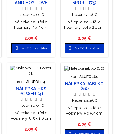
AND BOY LOVE
SPORT (75)
(62)
Recenzia(e):
0
Recenzia(e):
0
Nálepka z alu fólie.
Nálepka z alu fólie.
Rozmery: 5 x 5 cm
Rozmery: 8,4 x 2,1 cm
Cena
Cena
2,05 €
2,05 €


Vložiť do košíka
Vložiť do košíka
KÓD:
ALUFOL60
KÓD:
ALUFOL04
NÁLEPKA JABLKO
(60)
NÁLEPKA HKS
POWER (4)
Recenzia(e):
0
Recenzia(e):
0
Nálepka z alu fólie.
Nálepka z alu fólie.
Rozmery: 5 x 5,4 cm
Rozmery: 8,5 x 1,6 cm
Cena
2,05 €
Cena
2,05 €

Vložiť do košíka