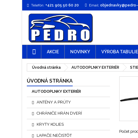
Telefón:
+421 905 50 60 20
Email:
objednavky@pedro-t
AKCIE
NOVINKY
VÝROBA TABULI
Úvodná stránka
AUTODOPLNKY EXTERIÉR
STI
ÚVODNÁ STRÁNKA
AUTODOPLNKY EXTERIÉR
ANTÉNY A PRÚTY
CHRÁNIČE HRÁN DVERÍ
KRYTY KOLIES
Počet pro
LAPAČE NEČISTÔT