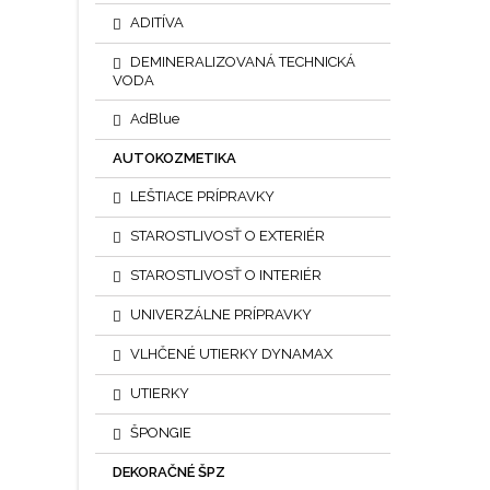
povrch
ADITÍVA
teflóno
Stiera
DEMINERALIZOVANÁ TECHNICKÁ
inte
VODA
AdBlue
AUTOKOZMETIKA
LEŠTIACE PRÍPRAVKY
STAROSTLIVOSŤ O EXTERIÉR
STAROSTLIVOSŤ O INTERIÉR
UNIVERZÁLNE PRÍPRAVKY
VLHČENÉ UTIERKY DYNAMAX
UTIERKY
ŠPONGIE
DEKORAČNÉ ŠPZ