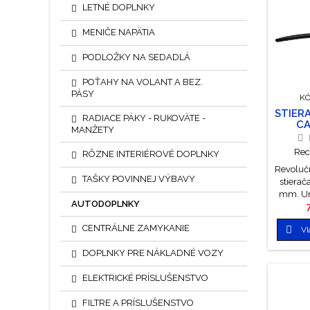
LETNÉ DOPLNKY
proti t
UV ži
MENIČE NAPÄTIA
živo
pog
PODLOŽKY NA SEDADLÁ
povrch
teflóno
POŤAHY NA VOLANT A BEZ.
Stiera
PÁSY
KÓ
inte
STIER
RADIACE PÁKY - RUKOVÄTE -
CA
MANŽETY
Rec
RÔZNE INTERIÉROVÉ DOPLNKY
Revolučn
TAŠKY POVINNEJ VÝBAVY
stierač
mm. Ur
AUTODOPLNKY
všetk
vďaka
CENTRÁLNE ZAMYKANIE

Vl
úchytu. 
automobi
DOPLNKY PRE NÁKLADNÉ VOZY
výro
klasick
ELEKTRICKÉ PRÍSLUŠENSTVO
Stieracia
proti t
FILTRE A PRÍSLUŠENSTVO
UV ži