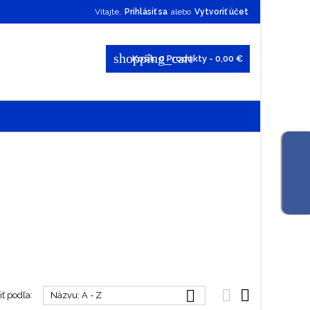
Vitajte,
Prihlásiť sa
alebo
Vytvoriť účet
shopping_cart
Košík:
0
Produkty - 0,00 €



ť podľa:
Názvu: A - Z