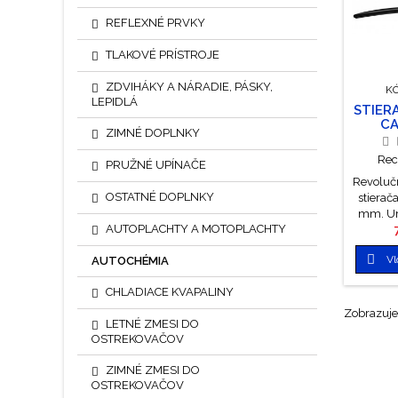
živo
REFLEXNÉ PRVKY
pog
povrch
TLAKOVÉ PRÍSTROJE
teflóno
Stiera
ZDVIHÁKY A NÁRADIE, PÁSKY,
K
inte
LEPIDLÁ
STIER
CA
ZIMNÉ DOPLNKY
Rec
PRUŽNÉ UPÍNAČE
Revolučn
OSTATNÉ DOPLNKY
stierač
mm. Ur
AUTOPLACHTY A MOTOPLACHTY
všetk
vďaka

Vl
AUTOCHÉMIA
úchytu. 
automobi
CHLADIACE KVAPALINY
výro
klasick
Zobrazuje 
LETNÉ ZMESI DO
Stieracia
OSTREKOVAČOV
proti t
UV ži
ZIMNÉ ZMESI DO
živo
OSTREKOVAČOV
pog