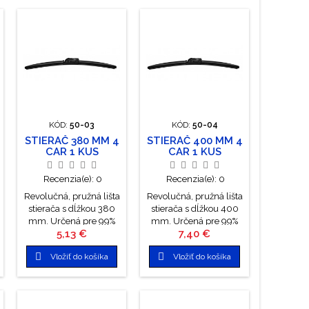
KÓD:
50-03
KÓD:
50-04
STIERAČ 380 MM 4
STIERAČ 400 MM 4
CAR 1 KUS
CAR 1 KUS
Recenzia(e):
0
Recenzia(e):
0
Revolučná, pružná lišta
Revolučná, pružná lišta
stierača s dĺžkou 380
stierača s dĺžkou 400
mm. Určená pre 99%
mm. Určená pre 99%
Cena
Cena
5,13 €
7,40 €
všetkých vozidiel
všetkých vozidiel
vďaka špeciálnemu
vďaka špeciálnemu


Vložiť do košíka
Vložiť do košíka
úchytu. Použitie aj pre
úchytu. Použitie aj pre
automobily, ktoré boli z
automobily, ktoré boli z
výroby vybavené
výroby vybavené
klasickými stieračmi.
klasickými stieračmi.
Stieracia lišta je odolná
Stieracia lišta je odolná