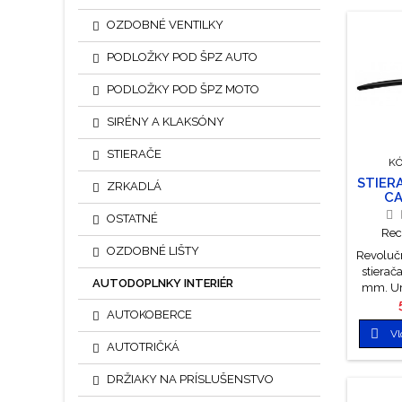
OZDOBNÉ VENTILKY
PODLOŽKY POD ŠPZ AUTO
PODLOŽKY POD ŠPZ MOTO
SIRÉNY A KLAKSÓNY
STIERAČE
KÓ
STIER
ZRKADLÁ
CA
OSTATNÉ
Rec
OZDOBNÉ LIŠTY
Revolučn
stierač
AUTODOPLNKY INTERIÉR
mm. Ur
všetk
AUTOKOBERCE
vďaka

Vl
úchytu. 
AUTOTRIČKÁ
automobi
výro
DRŽIAKY NA PRÍSLUŠENSTVO
klasick
Stieracia