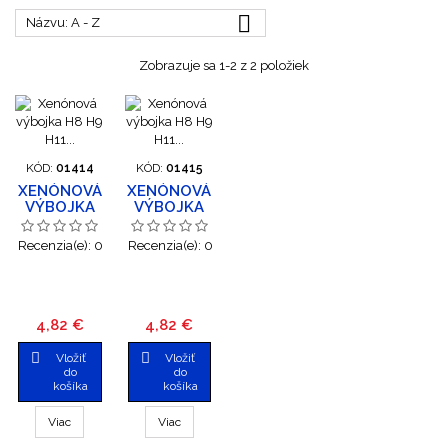

Názvu: A - Z
Zobrazuje sa 1-2 z 2 položiek
KÓD:
01414
KÓD:
01415
XENÓNOVÁ
XENÓNOVÁ
VÝBOJKA
VÝBOJKA
H8 H9 H11
H8 H9 H11
4300K
6000K
Recenzia(e):
0
Recenzia(e):
0
Cena
Cena
4,82 €
4,82 €


Vložiť
Vložiť
do
do
košíka
košíka
Viac
Viac