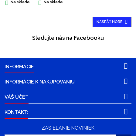


Na sklade
Na sklade

NASPÄŤ HORE
Sledujte nás na Facebooku

INFORMÁCIE

INFORMÁCIE K NAKUPOVANIU

VÁŠ ÚČET

KONTAKT:
ZASIELANIE NOVINIEK