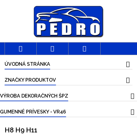



ÚVODNÁ STRÁNKA
ZNAČKY PRODUKTOV
VÝROBA DEKORAČNÝCH ŠPZ
GUMENNÉ PRÍVESKY - VR46
H8 H9 H11