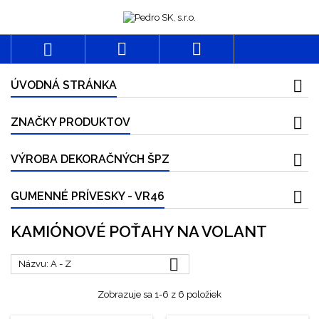



ÚVODNÁ STRÁNKA
ZNAČKY PRODUKTOV
VÝROBA DEKORAČNÝCH ŠPZ
GUMENNÉ PRÍVESKY - VR46
KAMIÓNOVÉ POŤAHY NA VOLANT

Názvu: A - Z
Zobrazuje sa 1-6 z 6 položiek