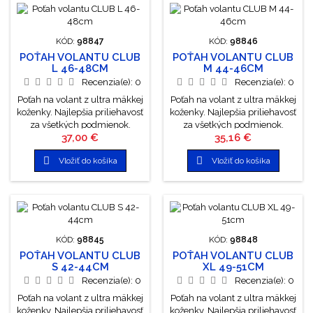
KÓD:
98847
KÓD:
98846
POŤAH VOLANTU CLUB
POŤAH VOLANTU CLUB
L 46-48CM
M 44-46CM
Recenzia(e):
0
Recenzia(e):
0
Poťah na volant z ultra mäkkej
Poťah na volant z ultra mäkkej
koženky. Najlepšia priliehavosť
koženky. Najlepšia priliehavosť
za všetkých podmienok.
za všetkých podmienok.
Cena
Cena
37,00 €
35,16 €
Jednoduchá manipulácia.
Jednoduchá manipulácia.
Farba: čierna. Šírka úchytu
Farba: čierna. Šírka úchytu


Vložiť do košíka
Vložiť do košíka
10cm. Priemer: 46-48cm
10cm. Priemer: 44-46cm
KÓD:
98845
KÓD:
98848
POŤAH VOLANTU CLUB
POŤAH VOLANTU CLUB
S 42-44CM
XL 49-51CM
Recenzia(e):
0
Recenzia(e):
0
Poťah na volant z ultra mäkkej
Poťah na volant z ultra mäkkej
koženky. Najlepšia priliehavosť
koženky. Najlepšia priliehavosť