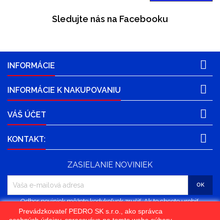
Sledujte nás na Facebooku

INFORMÁCIE

INFORMÁCIE K NAKUPOVANIU

VÁŠ ÚČET

KONTAKT:
ZASIELANIE NOVINIEK
Odber noviniek môžete kedykoľvek zrušiť. Ak to chcete urobiť,
kontaktujte nás.
Prevádzkovateľ PEDRO SK s.r.o., ako správca