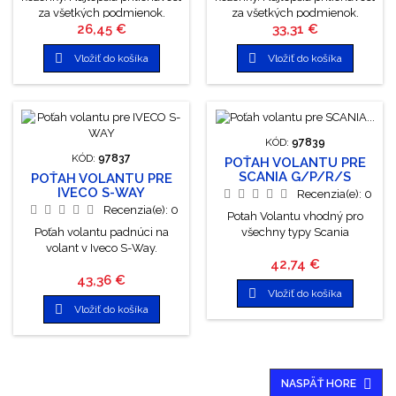
za všetkých podmienok.
za všetkých podmienok.
Cena
Cena
26,45 €
33,31 €
Jednoduchá manipulácia.
Jednoduchá manipulácia.
Farba: čierna. Šírka úchytu
Farba: čierna. Šírka úchytu


Vložiť do košíka
Vložiť do košíka
10cm. Priemer: 42-44cm
10cm. Priemer: 49-51cm
KÓD:
97839
KÓD:
97837
POŤAH VOLANTU PRE
SCANIA G/P/R/S
POŤAH VOLANTU PRE
IVECO S-WAY
Recenzia(e):
0
Recenzia(e):
0
Potah Volantu vhodný pro
Poťah volantu padnúci na
všechny typy Scania
volant v Iveco S-Way.
Cena
42,74 €
Cena
43,36 €

Vložiť do košíka

Vložiť do košíka

NASPÄŤ HORE