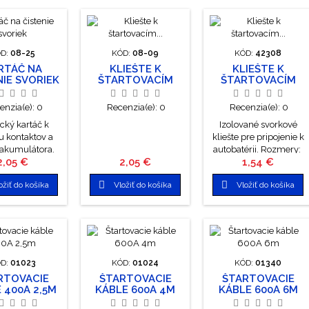
D:
08-25
KÓD:
08-09
KÓD:
42308
RTÁČ NA
KLIEŠTE K
KLIEŠTE K
NIE SVORIEK
ŠTARTOVACÍM
ŠTARTOVACÍM
KÁBLOM 0-400A
KÁBLOM 80A 2KS
enzia(e):
0
Recenzia(e):
0
Recenzia(e):
0
ický kartáč k
Izolované svorkové
iu kontaktov a
kliešte pre pripojenie k
 akumulátora.
autobatérii. Rozmery:
Cena
Cena
Cena
2,05 €
2,05 €
1,54 €
dĺžka: 10 cm šírka: 1,4
cm


ožiť do košíka
Vložiť do košíka
Vložiť do košíka
D:
01023
KÓD:
01024
KÓD:
01340
RTOVACIE
ŠTARTOVACIE
ŠTARTOVACIE
 400A 2,5M
KÁBLE 600A 4M
KÁBLE 600A 6M