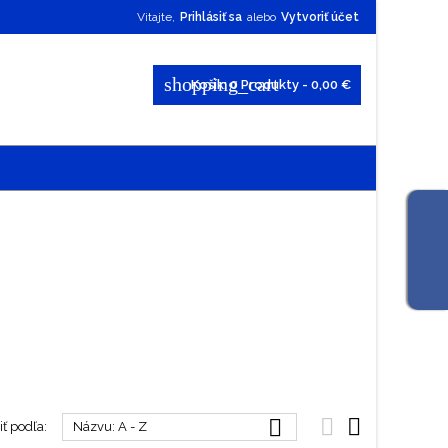
Vitajte,
Prihlásiť sa
alebo
Vytvoriť účet
shopping_cart
Košík:
0
Produkty - 0,00 €



ť podľa:
Názvu: A - Z