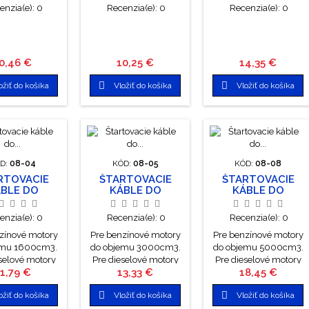
enzia(e):
0
Recenzia(e):
0
Recenzia(e):
0
ena
Cena
Cena
0,46 €
10,25 €
14,35 €


ožiť do košíka
Vložiť do košíka
Vložiť do košíka
D:
08-04
KÓD:
08-05
KÓD:
08-08
RTOVACIE
ŠTARTOVACIE
ŠTARTOVACIE
BLE DO
KÁBLE DO
KÁBLE DO
CM3, 2X 3M
3000CM3, 2X3M
5000CM3, 2X 3M
enzia(e):
0
Recenzia(e):
0
Recenzia(e):
0
zínové motory
Pre benzínové motory
Pre benzínové motory
emu 1600cm3.
do objemu 3000cm3.
do objemu 5000cm3.
selové motory
Pre dieselové motory
Pre dieselové motory
ena
Cena
Cena
1,79 €
13,33 €
18,45 €
emu 1800cm3.
do objemu 2200cm3.
do objemu 3000cm3.
12V, 24V. Po
6V, 12V, 24V. Po
6V, 12V, 24V. Po


ožiť do košíka
Vložiť do košíka
Vložiť do košíka
m naštartovaní
úspešnom naštartovaní
úspešnom naštartovaní