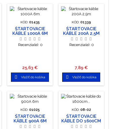
KÓD:
01435
KÓD:
01339
ŠTARTOVACIE
ŠTARTOVACIE
KÁBLE 1000A 6M
KÁBLE 200A 2,5M
Recenzia(e):
0
Recenzia(e):
0
Cena
Cena
25,63 €
7,89 €


Vložiť do košíka
Vložiť do košíka
KÓD:
01025
KÓD:
08-02
ŠTARTOVACIE
ŠTARTOVACIE
KÁBLE 900A 6M
KÁBLE DO 1600CM
3,2X 2,5M