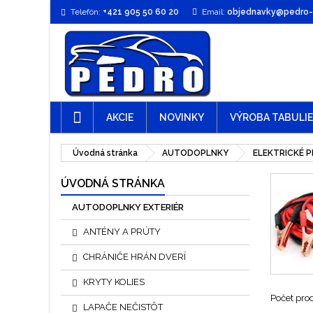
Telefón:
+421 905 50 60 20
Email:
objednavky@pedro-t
AKCIE
NOVINKY
VÝROBA TABULI
Úvodná stránka
AUTODOPLNKY
ELEKTRICKÉ 
ÚVODNÁ STRÁNKA
AUTODOPLNKY EXTERIÉR
ANTÉNY A PRÚTY
CHRÁNIČE HRÁN DVERÍ
KRYTY KOLIES
Počet pro
LAPAČE NEČISTÔT