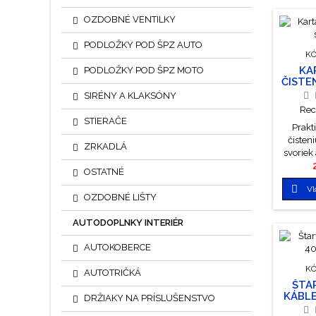
OZDOBNÉ VENTILKY
PODLOŽKY POD ŠPZ AUTO
KÓ
KA
PODLOŽKY POD ŠPZ MOTO
ČISTE
SIRÉNY A KLAKSÓNY
Rec
STIERAČE
Prakt
čisten
ZRKADLÁ
svoriek
OSTATNÉ

Vl
OZDOBNÉ LIŠTY
AUTODOPLNKY INTERIÉR
AUTOKOBERCE
KÓ
AUTOTRIČKÁ
ŠTA
KÁBLE
DRŽIAKY NA PRÍSLUŠENSTVO