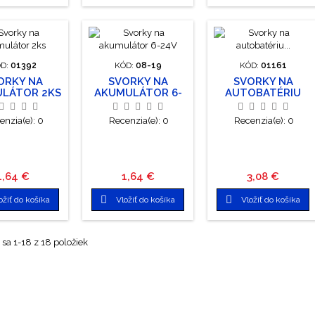
 najprv čierne
odpojte najprv čierne
odpojte najprv čierne
y, až potom
svorky, až potom
svorky, až potom
ervené.
červené.
červené.
D:
01392
KÓD:
08-19
KÓD:
01161
ORKY NA
SVORKY NA
SVORKY NA
LÁTOR 2KS
AKUMULÁTOR 6-
AUTOBATÉRIU
24V
MOSADZNÉ
600AMP 2KS
enzia(e):
0
Recenzia(e):
0
Recenzia(e):
0
Cena
Cena
Cena
1,64 €
1,64 €
3,08 €


ožiť do košíka
Vložiť do košíka
Vložiť do košíka
sa 1-18 z 18 položiek