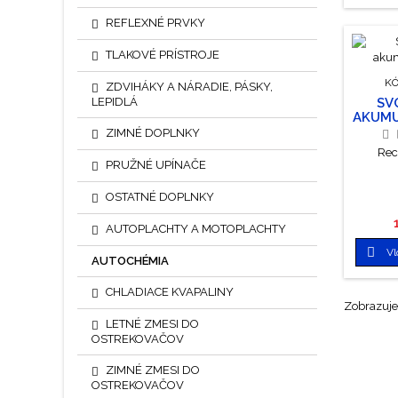
odpojte
svork
REFLEXNÉ PRVKY
č
TLAKOVÉ PRÍSTROJE
KÓ
ZDVIHÁKY A NÁRADIE, PÁSKY,
LEPIDLÁ
SV
AKUMU
ZIMNÉ DOPLNKY
Rec
PRUŽNÉ UPÍNAČE
OSTATNÉ DOPLNKY
AUTOPLACHTY A MOTOPLACHTY

Vl
AUTOCHÉMIA
CHLADIACE KVAPALINY
Zobrazuje 
LETNÉ ZMESI DO
OSTREKOVAČOV
ZIMNÉ ZMESI DO
OSTREKOVAČOV