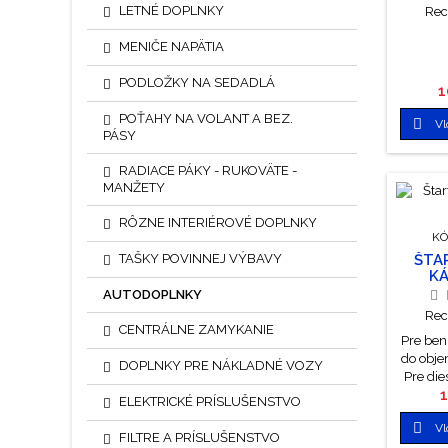
LETNÉ DOPLNKY
Rec
MENIČE NAPÄTIA
PODLOŽKY NA SEDADLÁ
C
1
POŤAHY NA VOLANT A BEZ.

Vl
PÁSY
RADIACE PÁKY - RUKOVÄTE -
MANŽETY
RÔZNE INTERIÉROVÉ DOPLNKY
KÓ
TAŠKY POVINNEJ VÝBAVY
ŠTA
KÁ
2500
AUTODOPLNKY
Rec
CENTRÁLNE ZAMYKANIE
Pre ben
do obj
DOPLNKY PRE NÁKLADNÉ VOZY
Pre die
C
1
do obj
ELEKTRICKÉ PRÍSLUŠENSTVO
6V, 

Vl
úspešno
FILTRE A PRÍSLUŠENSTVO