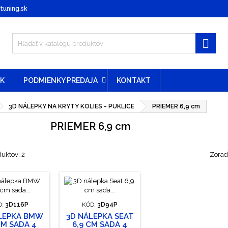
uning.sk

EK
PODMIENKY PREDAJA
KONTAKT
3D NÁLEPKY NA KRYTY KOLIES - PUKLICE
PRIEMER 6,9 cm
PRIEMER 6,9 cm
duktov: 2
Zoradi
D:
3D116P
KÓD:
3D94P
LEPKA BMW
3D NÁLEPKA SEAT
CM SADA 4
6,9 CM SADA 4