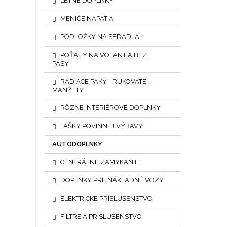
LETNÉ DOPLNKY
MENIČE NAPÄTIA
PODLOŽKY NA SEDADLÁ
POŤAHY NA VOLANT A BEZ.
PÁSY
RADIACE PÁKY - RUKOVÄTE -
MANŽETY
RÔZNE INTERIÉROVÉ DOPLNKY
TAŠKY POVINNEJ VÝBAVY
AUTODOPLNKY
CENTRÁLNE ZAMYKANIE
DOPLNKY PRE NÁKLADNÉ VOZY
ELEKTRICKÉ PRÍSLUŠENSTVO
FILTRE A PRÍSLUŠENSTVO