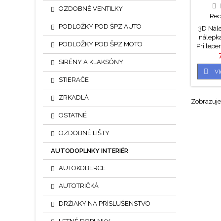
OZDOBNÉ VENTILKY
Rec
PODLOŽKY POD ŠPZ AUTO
3D Nál
nálepka
PODLOŽKY POD ŠPZ MOTO
Pri lep
nálep
SIRÉNY A KLAKSÓNY
Prieme

Vl
cm . Pr
STIERAČE
ZRKADLÁ
Zobrazuje 
OSTATNÉ
OZDOBNÉ LIŠTY
AUTODOPLNKY INTERIÉR
AUTOKOBERCE
AUTOTRIČKÁ
DRŽIAKY NA PRÍSLUŠENSTVO