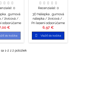
KUSY
KUSY
enzia(e):
0
Recenzia(e):
0
epka , gumová
3D Nálepka , gumová
 / živicová / .
nálepka / živicová / .
ení odporúčame
Pri lepení odporúčame
Cena
Cena
7,00 €
6,97 €
ku nahriať.
nálepku nahriať.
r nálepky 6,9
Priemer nálepky 6,9

ožiť do košíka
Vložiť do košíka
edaj len sada 4
cm . Predaj len sada 4
kusy.
kusy.
sa 1-2 z 2 položiek