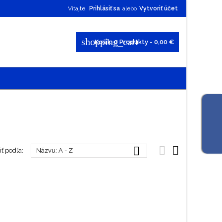
Vitajte,
Prihlásiť sa
alebo
Vytvoriť účet
shopping_cart
Košík:
0
Produkty - 0,00 €



ť podľa:
Názvu: A - Z