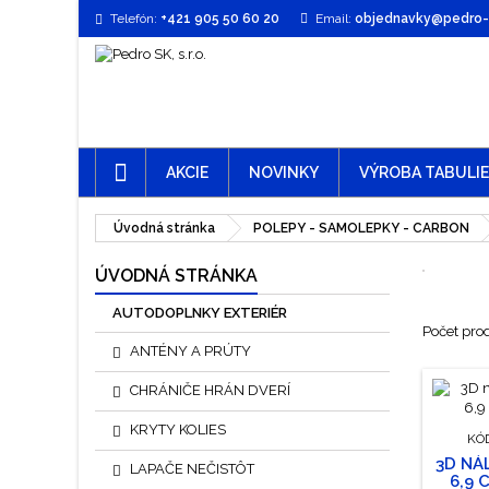
Telefón:
+421 905 50 60 20
Email:
objednavky@pedro-t
AKCIE
NOVINKY
VÝROBA TABULI
Úvodná stránka
POLEPY - SAMOLEPKY - CARBON
ÚVODNÁ STRÁNKA
AUTODOPLNKY EXTERIÉR
Počet pro
ANTÉNY A PRÚTY
CHRÁNIČE HRÁN DVERÍ
KRYTY KOLIES
KÓ
3D NÁ
LAPAČE NEČISTÔT
6,9 