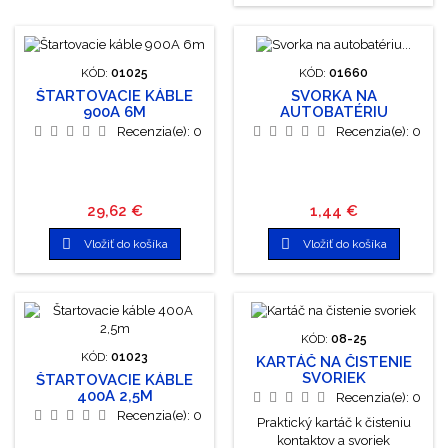
KÓD:
01025
KÓD:
01660
ŠTARTOVACIE KÁBLE
SVORKA NA
900A 6M
AUTOBATÉRIU
MOSADZNÁ 600AMP
Recenzia(e):
0
Recenzia(e):
0
PLUS 1KS
Cena
Cena
29,62 €
1,44 €


Vložiť do košíka
Vložiť do košíka
KÓD:
08-25
KÓD:
01023
KARTÁČ NA ČISTENIE
SVORIEK
ŠTARTOVACIE KÁBLE
400A 2,5M
Recenzia(e):
0
Recenzia(e):
0
Praktický kartáč k čisteniu
kontaktov a svoriek