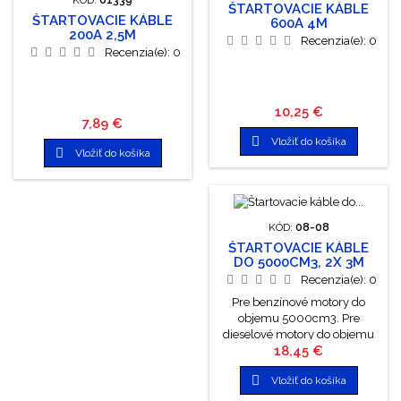
ŠTARTOVACIE KÁBLE
ŠTARTOVACIE KÁBLE
600A 4M
200A 2,5M
Recenzia(e):
0
Recenzia(e):
0
Cena
10,25 €
Cena
7,89 €

Vložiť do košíka

Vložiť do košíka
KÓD:
08-08
ŠTARTOVACIE KÁBLE
DO 5000CM3, 2X 3M
Recenzia(e):
0
Pre benzínové motory do
objemu 5000cm3. Pre
dieselové motory do objemu
Cena
18,45 €
3000cm3. 6V, 12V, 24V. Po
úspešnom naštartovaní

Vložiť do košíka
odpojte najprv čierne svorky,
až potom červené.