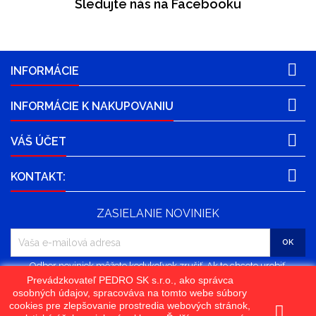
Sledujte nás na Facebooku

INFORMÁCIE

INFORMÁCIE K NAKUPOVANIU

VÁŠ ÚČET

KONTAKT:
ZASIELANIE NOVINIEK
Odber noviniek môžete kedykoľvek zrušiť. Ak to chcete urobiť,
kontaktujte nás.
Prevádzkovateľ PEDRO SK s.r.o., ako správca
osobných údajov, spracováva na tomto webe súbory
cookies pre zlepšovanie prostredia webových stránok,