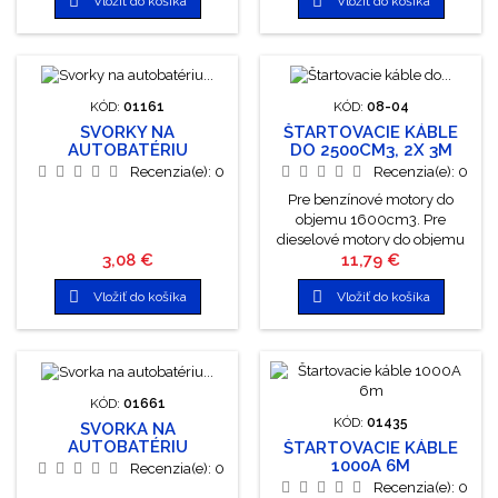


Vložiť do košíka
Vložiť do košíka
červené.
KÓD:
01161
KÓD:
08-04
SVORKY NA
ŠTARTOVACIE KÁBLE
AUTOBATÉRIU
DO 2500CM3, 2X 3M
MOSADZNÉ 600AMP 2KS
Recenzia(e):
0
Recenzia(e):
0
Pre benzínové motory do
objemu 1600cm3. Pre
dieselové motory do objemu
Cena
Cena
3,08 €
11,79 €
1800cm3. 6V, 12V, 24V. Po
úspešnom naštartovaní


Vložiť do košíka
Vložiť do košíka
odpojte najprv čierne svorky,
až potom červené.
KÓD:
01661
KÓD:
01435
SVORKA NA
AUTOBATÉRIU
ŠTARTOVACIE KÁBLE
MOSADZNÁ 600AMP
1000A 6M
Recenzia(e):
0
MÍNUS 1KS
Recenzia(e):
0