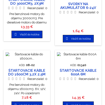
DO 3000CM3, 2X3M
SVORKY NA
AKUMULÁTOR 6-24V
Recenzia(e):
0
Recenzia(e):
0
Pre benzínové motory do
objemu 3000cm3. Pre
dieselové motory do objemu
Cena
13,33 €
2200cm3. 6V, 12V, 24V. Po
Cena
1,64 €
úspešnom naštartovaní

Vložiť do košíka
odpojte najprv čierne svorky,

Vložiť do košíka
až potom červené.
KÓD:
08-02
KÓD:
01340
ŠTARTOVACIE KÁBLE
ŠTARTOVACIE KÁBLE
DO 1600CM 3,2X 2,5M
600A 6M
Recenzia(e):
0
Recenzia(e):
0
Pre benzínové motory do
objemu 1600cm3. 6V, 12V,
24V. Po úspešnom
Cena
Cena
7,18 €
14,35 €
naštartovaní odpojte najprv
čierne svorky, až potom