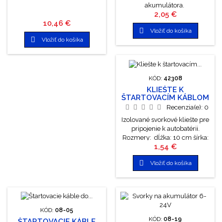
akumulátora.
Cena
2,05 €
Cena
10,46 €

Vložiť do košíka

Vložiť do košíka
KÓD:
42308
KLIEŠTE K
ŠTARTOVACÍM KÁBLOM
80A 2KS
Recenzia(e):
0
Izolované svorkové kliešte pre
pripojenie k autobatérii.
Rozmery: dĺžka: 10 cm šírka:
Cena
1,54 €
1,4 cm

Vložiť do košíka
KÓD:
08-05
KÓD:
08-19
ŠTARTOVACIE KÁBLE