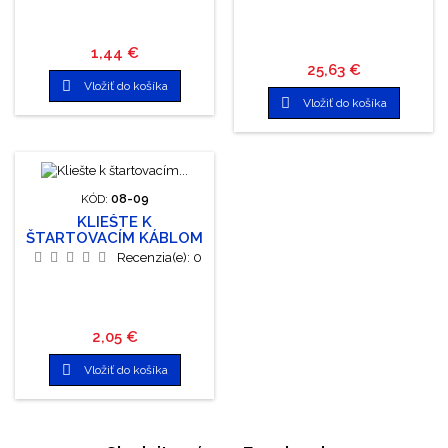
Cena
1,44 €
Cena
25,63 €

Vložiť do košíka

Vložiť do košíka
KÓD:
08-09
KLIEŠTE K
ŠTARTOVACÍM KÁBLOM
0-400A
Recenzia(e):
0
Cena
2,05 €

Vložiť do košíka