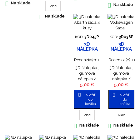
cm . Predaj len
sada 4 kusy.

Na sklade
cm. Predaj len
Priemer

Na sklade
Viac
sada 4 kusy
sada 4 kusy.
nálepky 5,5
cm . Predaj len

Na sklade
sada 4 kusy .
KÓD:
3D045P
KÓD:
3D038P
3D
3D
NÁLEPKA
NÁLEPKA
ABARTH
VOLKSWAGE
SADA 4
SADA 4
Recenzia(e):
0
Recenzia(e):
0
KUSY
KUSY
3D Nálepka ,
3D Nálepka ,
gumová
gumová
nálepka /
nálepka /
Cena
Cena
5,00 €
5,00 €
živicová / . Pri
živicová / . Pri
lepení
lepení


Vložiť
Vložiť
odporúčame
odporúčame
do
do
nálepku
nálepku
košíka
košíka
nahriať.
nahriať.
Priemer
Priemer
Viac
Viac
nálepky 5,5
nálepky 5,5
cm . Predaj len
cm . Predaj len


Na sklade
Na sklade
sada 4 kusy
sada 4 kusy