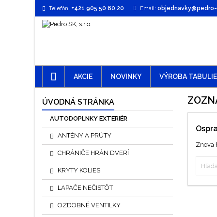
Telefón:
+421 905 50 60 20
Email:
objednavky@pedro-t
AKCIE
NOVINKY
VÝROBA TABULI
ZOZN
ÚVODNÁ STRÁNKA
AUTODOPLNKY EXTERIÉR
Ospra
ANTÉNY A PRÚTY
Znova h
CHRÁNIČE HRÁN DVERÍ
KRYTY KOLIES
LAPAČE NEČISTÔT
OZDOBNÉ VENTILKY