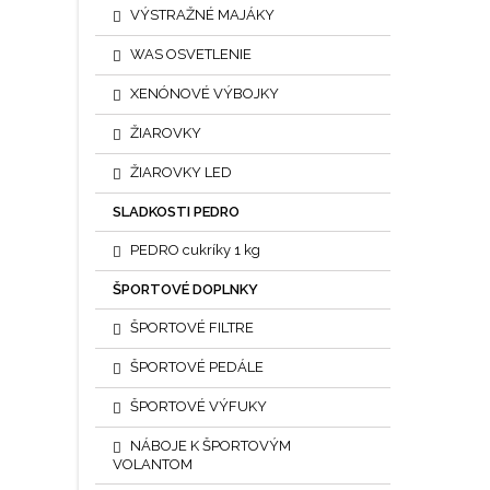
VÝSTRAŽNÉ MAJÁKY
WAS OSVETLENIE
XENÓNOVÉ VÝBOJKY
ŽIAROVKY
ŽIAROVKY LED
SLADKOSTI PEDRO
PEDRO cukríky 1 kg
ŠPORTOVÉ DOPLNKY
ŠPORTOVÉ FILTRE
ŠPORTOVÉ PEDÁLE
ŠPORTOVÉ VÝFUKY
NÁBOJE K ŠPORTOVÝM
VOLANTOM