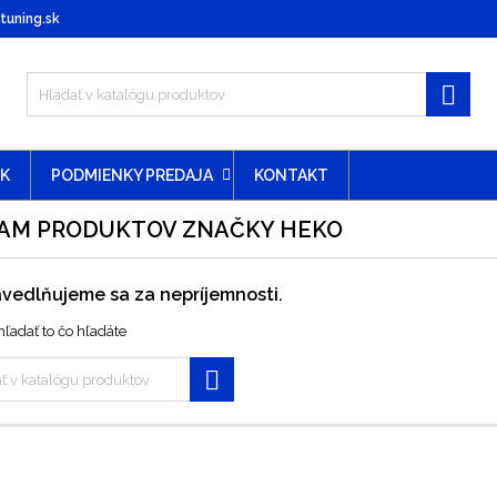
uning.sk

EK
PODMIENKY PREDAJA
KONTAKT
AM PRODUKTOV ZNAČKY HEKO
vedlňujeme sa za nepríjemnosti.
ľadať to čo hľadáte
