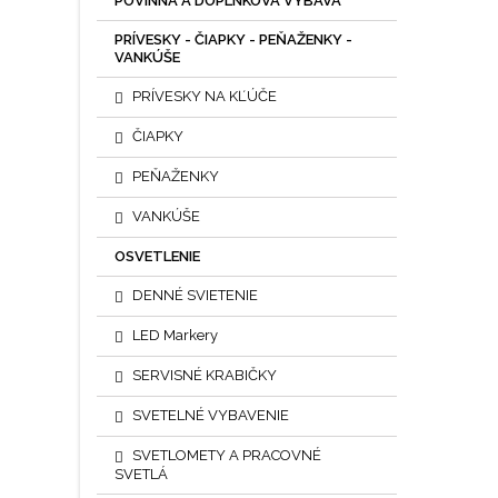
POVINNÁ A DOPLNKOVÁ VÝBAVA
PRÍVESKY - ČIAPKY - PEŇAŽENKY -
VANKÚŠE
PRÍVESKY NA KĽÚČE
ČIAPKY
PEŇAŽENKY
VANKÚŠE
OSVETLENIE
DENNÉ SVIETENIE
LED Markery
SERVISNÉ KRABIČKY
SVETELNÉ VYBAVENIE
SVETLOMETY A PRACOVNÉ
SVETLÁ