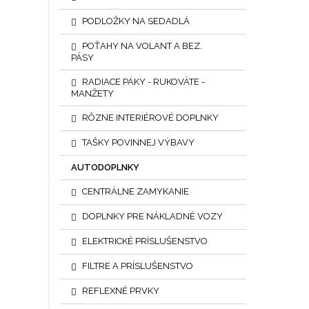
PODLOŽKY NA SEDADLÁ
POŤAHY NA VOLANT A BEZ.
PÁSY
RADIACE PÁKY - RUKOVÄTE -
MANŽETY
RÔZNE INTERIÉROVÉ DOPLNKY
TAŠKY POVINNEJ VÝBAVY
AUTODOPLNKY
CENTRÁLNE ZAMYKANIE
DOPLNKY PRE NÁKLADNÉ VOZY
ELEKTRICKÉ PRÍSLUŠENSTVO
FILTRE A PRÍSLUŠENSTVO
REFLEXNÉ PRVKY