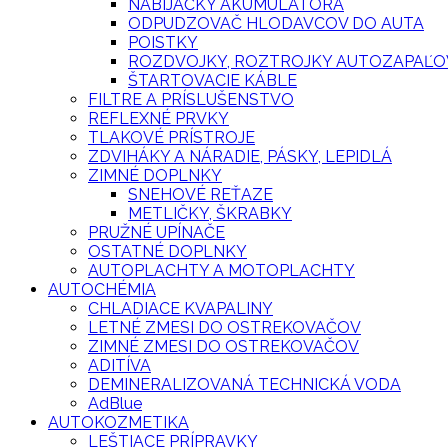
NABÍJAČKY AKUMULÁTORA
ODPUDZOVAČ HLODAVCOV DO AUTA
POISTKY
ROZDVOJKY, ROZTROJKY AUTOZAPAĽO
ŠTARTOVACIE KÁBLE
FILTRE A PRÍSLUŠENSTVO
REFLEXNÉ PRVKY
TLAKOVÉ PRÍSTROJE
ZDVIHÁKY A NÁRADIE, PÁSKY, LEPIDLÁ
ZIMNÉ DOPLNKY
SNEHOVÉ REŤAZE
METLIČKY, ŠKRABKY
PRUŽNÉ UPÍNAČE
OSTATNÉ DOPLNKY
AUTOPLACHTY A MOTOPLACHTY
AUTOCHÉMIA
CHLADIACE KVAPALINY
LETNÉ ZMESI DO OSTREKOVAČOV
ZIMNÉ ZMESI DO OSTREKOVAČOV
ADITÍVA
DEMINERALIZOVANÁ TECHNICKÁ VODA
AdBlue
AUTOKOZMETIKA
LEŠTIACE PRÍPRAVKY