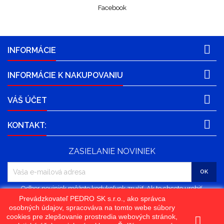
Facebook

INFORMÁCIE

INFORMÁCIE K NAKUPOVANIU

VÁŠ ÚČET

KONTAKT:
ZASIELANIE NOVINIEK
Odber noviniek môžete kedykoľvek zrušiť. Ak to chcete urobiť,
kontaktujte nás.
Prevádzkovateľ PEDRO SK s.r.o., ako správca
osobných údajov, spracováva na tomto webe súbory
cookies pre zlepšovanie prostredia webových stránok,