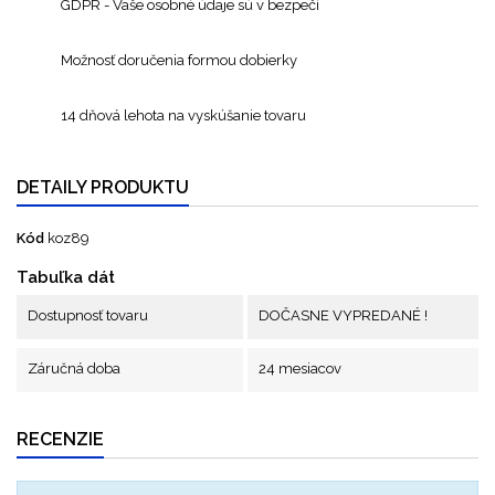
GDPR - Vaše osobné údaje sú v bezpečí
Možnosť doručenia formou dobierky
14 dňová lehota na vyskúšanie tovaru
DETAILY PRODUKTU
Kód
koz89
Tabuľka dát
Dostupnosť tovaru
DOČASNE VYPREDANÉ !
Záručná doba
24 mesiacov
RECENZIE