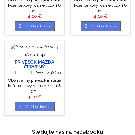
kože, celkový rozmer: 11 x 1,8
kože, celkový rozmer: 11 x 1,8
cm.
cm.
Cena
Cena
4,10 €
4,10 €


Vložiť do košíka
Vložiť do košíka
KÓD:
KOZ47
PRÍVESOK MAZDA
ČERVENÝ
Recenzia(e):
0
Obojstranný prívesok imitácia
kože, celkový rozmer: 11 x 1,8
cm.
Cena
4,10 €

Vložiť do košíka
Sledujte nás na Facebooku