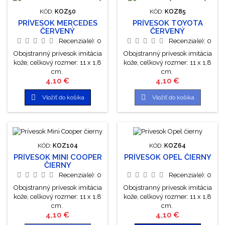
KÓD:
KOZ50
KÓD:
KOZ85
PRÍVESOK MERCEDES
PRÍVESOK TOYOTA
ČERVENÝ
ČERVENÝ
Recenzia(e):
0
Recenzia(e):
0
Obojstranný prívesok imitácia
Obojstranný prívesok imitácia
kože, celkový rozmer: 11 x 1,8
kože, celkový rozmer: 11 x 1,8
cm.
cm.
Cena
Cena
4,10 €
4,10 €


Vložiť do košíka
Vložiť do košíka
KÓD:
KOZ104
KÓD:
KOZ64
PRÍVESOK MINI COOPER
PRÍVESOK OPEL ČIERNY
ČIERNY
Recenzia(e):
0
Recenzia(e):
0
Obojstranný prívesok imitácia
Obojstranný prívesok imitácia
kože, celkový rozmer: 11 x 1,8
kože, celkový rozmer: 11 x 1,8
cm.
cm.
Cena
Cena
4,10 €
4,10 €