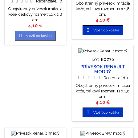
Recenzia(e):
0
Obojstranný prívesok imitácia
Obojstranný prívesok imitácia
kože, celkový rozmer: 11 x 1,8
kože, celkový rozmer: 11 x 1,8
cm.
Cena
4,10 €
cm
Cena
4,10 €

Vložiť do košíka

Vložiť do košíka
KÓD:
KOZ70
PRÍVESOK RENAULT
MODRÝ
Recenzia(e):
0
Obojstranný prívesok imitácia
kože, celkový rozmer: 11 x 1,8
cm.
Cena
4,10 €

Vložiť do košíka