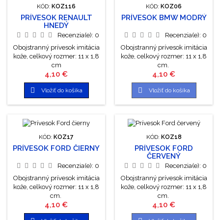
KÓD:
KOZ116
KÓD:
KOZ06
PRÍVESOK RENAULT
PRÍVESOK BMW MODRÝ
HNEDÝ
Recenzia(e):
0
Recenzia(e):
0
Obojstranný prívesok imitácia
Obojstranný prívesok imitácia
kože, celkový rozmer: 11 x 1,8
kože, celkový rozmer: 11 x 1,8
cm
cm.
Cena
Cena
4,10 €
4,10 €


Vložiť do košíka
Vložiť do košíka
KÓD:
KOZ17
KÓD:
KOZ18
PRÍVESOK FORD ČIERNY
PRÍVESOK FORD
ČERVENÝ
Recenzia(e):
0
Recenzia(e):
0
Obojstranný prívesok imitácia
Obojstranný prívesok imitácia
kože, celkový rozmer: 11 x 1,8
kože, celkový rozmer: 11 x 1,8
cm.
cm.
Cena
Cena
4,10 €
4,10 €