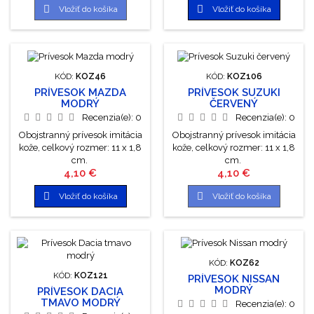


Vložiť do košíka
Vložiť do košíka
KÓD:
KOZ46
KÓD:
KOZ106
PRÍVESOK MAZDA
PRÍVESOK SUZUKI
MODRÝ
ČERVENÝ
Recenzia(e):
0
Recenzia(e):
0
Obojstranný prívesok imitácia
Obojstranný prívesok imitácia
kože, celkový rozmer: 11 x 1,8
kože, celkový rozmer: 11 x 1,8
cm.
cm.
Cena
Cena
4,10 €
4,10 €


Vložiť do košíka
Vložiť do košíka
KÓD:
KOZ62
KÓD:
KOZ121
PRÍVESOK NISSAN
MODRÝ
PRÍVESOK DACIA
TMAVO MODRÝ
Recenzia(e):
0