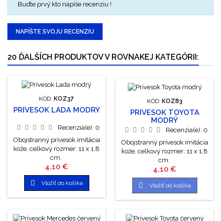
Buďte prvý kto napíše recenziu !
NAPÍŠTE SVOJU RECENZIU
20 ĎALŠÍCH PRODUKTOV V ROVNAKEJ KATEGÓRII:
KÓD:
KOZ37
KÓD:
KOZ83
PRÍVESOK LADA MODRÝ
PRÍVESOK TOYOTA
MODRÝ
Recenzia(e):
0
Recenzia(e):
0
Obojstranný prívesok imitácia
Obojstranný prívesok imitácia
kože, celkový rozmer: 11 x 1,8
kože, celkový rozmer: 11 x 1,8
cm.
cm.
Cena
4,10 €
Cena
4,10 €

Vložiť do košíka

Vložiť do košíka