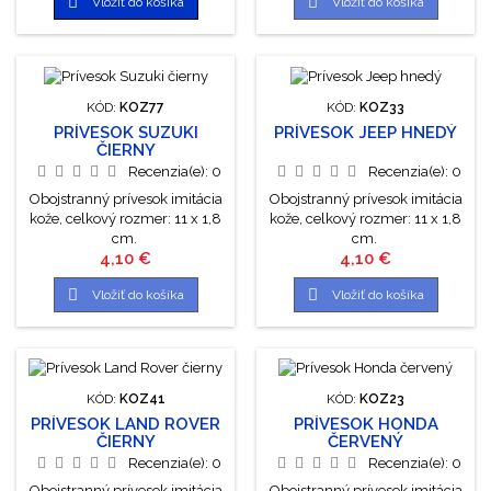


Vložiť do košíka
Vložiť do košíka
KÓD:
KOZ77
KÓD:
KOZ33
PRÍVESOK SUZUKI
PRÍVESOK JEEP HNEDÝ
ČIERNY
Recenzia(e):
0
Recenzia(e):
0
Obojstranný prívesok imitácia
Obojstranný prívesok imitácia
kože, celkový rozmer: 11 x 1,8
kože, celkový rozmer: 11 x 1,8
cm.
cm.
Cena
Cena
4,10 €
4,10 €


Vložiť do košíka
Vložiť do košíka
KÓD:
KOZ41
KÓD:
KOZ23
PRÍVESOK LAND ROVER
PRÍVESOK HONDA
ČIERNY
ČERVENÝ
Recenzia(e):
0
Recenzia(e):
0
Obojstranný prívesok imitácia
Obojstranný prívesok imitácia