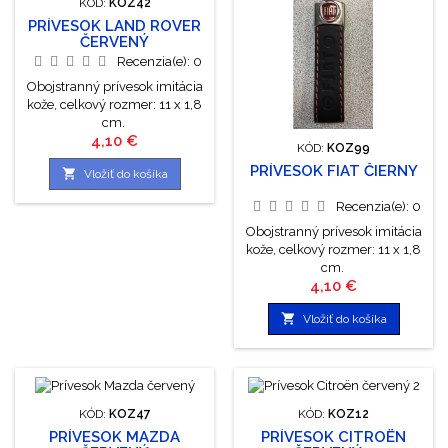
KÓD:
KOZ42
PRÍVESOK LAND ROVER
ČERVENÝ
Recenzia(e):
0
Obojstranný prívesok imitácia
kože, celkový rozmer: 11 x 1,8
cm.
Cena
4,10 €
KÓD:
KOZ99
PRÍVESOK FIAT ČIERNY

Vložiť do košíka
Recenzia(e):
0
Obojstranný prívesok imitácia
kože, celkový rozmer: 11 x 1,8
cm.
Cena
4,10 €

Vložiť do košíka
KÓD:
KOZ47
KÓD:
KOZ12
PRÍVESOK MAZDA
PRÍVESOK CITROËN