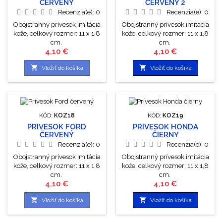
ČERVENÝ
ČERVENÝ 2
Recenzia(e):
0
Recenzia(e):
0
Obojstranný prívesok imitácia
Obojstranný prívesok imitácia
kože, celkový rozmer: 11 x 1,8
kože, celkový rozmer: 11 x 1,8
cm.
cm.
Cena
Cena
4,10 €
4,10 €


Vložiť do košíka
Vložiť do košíka
KÓD:
KOZ18
KÓD:
KOZ19
PRÍVESOK FORD
PRÍVESOK HONDA
ČERVENÝ
ČIERNY
Recenzia(e):
0
Recenzia(e):
0
Obojstranný prívesok imitácia
Obojstranný prívesok imitácia
kože, celkový rozmer: 11 x 1,8
kože, celkový rozmer: 11 x 1,8
cm.
cm.
Cena
Cena
4,10 €
4,10 €


Vložiť do košíka
Vložiť do košíka