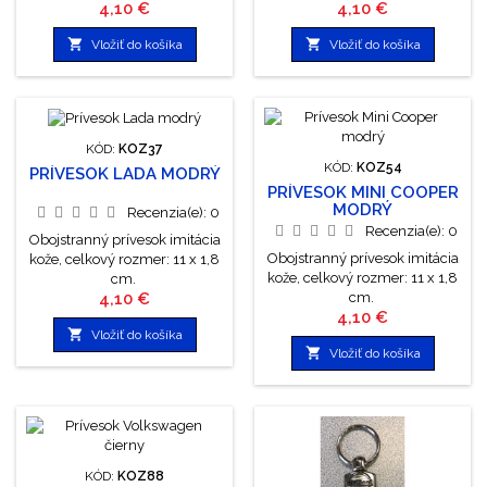
Cena
Cena
4,10 €
4,10 €


Vložiť do košíka
Vložiť do košíka
KÓD:
KOZ37
KÓD:
KOZ54
PRÍVESOK LADA MODRÝ
PRÍVESOK MINI COOPER
MODRÝ
Recenzia(e):
0
Recenzia(e):
0
Obojstranný prívesok imitácia
Obojstranný prívesok imitácia
kože, celkový rozmer: 11 x 1,8
kože, celkový rozmer: 11 x 1,8
cm.
Cena
4,10 €
cm.
Cena
4,10 €

Vložiť do košíka

Vložiť do košíka
KÓD:
KOZ88