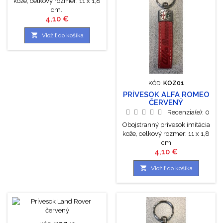
kože, celkový rozmer: 11 x 1,8
cm.
Cena
4,10 €

Vložiť do košíka
KÓD:
KOZ01
PRÍVESOK ALFA ROMEO
ČERVENÝ
Recenzia(e):
0
Obojstranný prívesok imitácia
kože, celkový rozmer: 11 x 1,8
cm
Cena
4,10 €

Vložiť do košíka