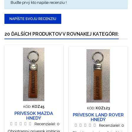
Buďte prvý kto napíše recenziu !
NAPÍŠTE SVOJU RECENZIU
20 ĎALŠÍCH PRODUKTOV V ROVNAKEJ KATEGÓRII:
KÓD:
KOZ45
KÓD:
KOZ123
PRÍVESOK MAZDA
PRÍVESOK LAND ROVER
HNEDÝ
HNEDÝ
Recenzia(e):
0
Recenzia(e):
0
Obojstranný prívesok imitácia