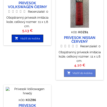
PRÍVESOK
VOLKSWAGEN ČIERNY
Recenzia(e):
0
Obojstranný prívesok imitácia
kože, celkový rozmer: 11 x 1,8
cm.
Cena
5,13 €
KÓD:
KOZ61
PRÍVESOK NISSAN

Vložiť do košíka
ČERVENÝ
Recenzia(e):
0
Obojstranný prívesok imitácia
kože, celkový rozmer: 11 x 1,8
cm.
Cena
4,10 €

Vložiť do košíka
KÓD:
KOZ86
PRÍVESOK