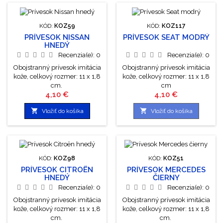
KÓD:
KOZ59
KÓD:
KOZ117
PRÍVESOK NISSAN
PRÍVESOK SEAT MODRÝ
HNEDÝ
Recenzia(e):
0
Recenzia(e):
0
Obojstranný prívesok imitácia
Obojstranný prívesok imitácia
kože, celkový rozmer: 11 x 1,8
kože, celkový rozmer: 11 x 1,8
cm.
cm
Cena
Cena
4,10 €
4,10 €


Vložiť do košíka
Vložiť do košíka
KÓD:
KOZ98
KÓD:
KOZ51
PRÍVESOK CITROËN
PRÍVESOK MERCEDES
HNEDÝ
ČIERNY
Recenzia(e):
0
Recenzia(e):
0
Obojstranný prívesok imitácia
Obojstranný prívesok imitácia
kože, celkový rozmer: 11 x 1,8
kože, celkový rozmer: 11 x 1,8
cm.
cm.