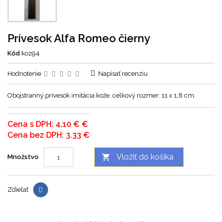
Prívesok Alfa Romeo čierny
Kód
koz94
Hodnotenie
Napísať recenziu
Obojstranný prívesok imitácia kože, celkový rozmer: 11 x 1,8 cm.
Cena s DPH: 4,10 € €
Cena bez DPH: 3.33 €
Vložiť do košíka

Množstvo
Zdieľať