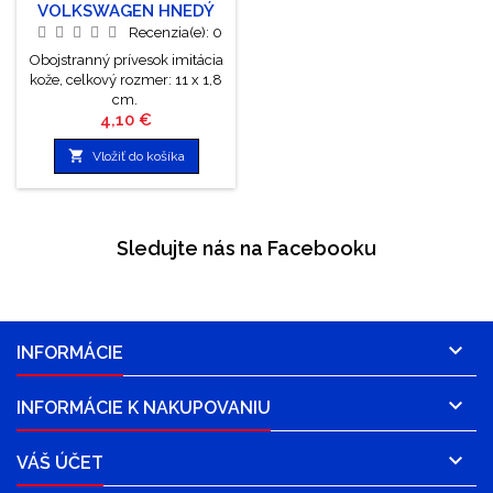
VOLKSWAGEN HNEDÝ
Recenzia(e):
0
Obojstranný prívesok imitácia
kože, celkový rozmer: 11 x 1,8
cm.
Cena
4,10 €

Vložiť do košíka
Sledujte nás na Facebooku

INFORMÁCIE

INFORMÁCIE K NAKUPOVANIU

VÁŠ ÚČET