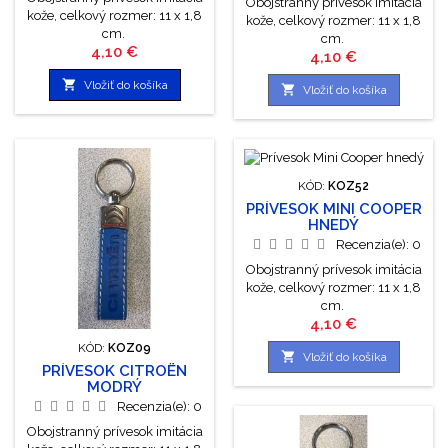
Obojstranný prívesok imitácia
kože, celkový rozmer: 11 x 1,8
kože, celkový rozmer: 11 x 1,8
cm.
cm.
Cena
4,10 €
Cena
4,10 €

Vložiť do košíka

Vložiť do košíka
KÓD:
KOZ52
PRÍVESOK MINI COOPER
HNEDÝ
Recenzia(e):
0
Obojstranný prívesok imitácia
kože, celkový rozmer: 11 x 1,8
cm.
Cena
4,10 €
KÓD:
KOZ09

Vložiť do košíka
PRÍVESOK CITROËN
MODRÝ
Recenzia(e):
0
Obojstranný prívesok imitácia