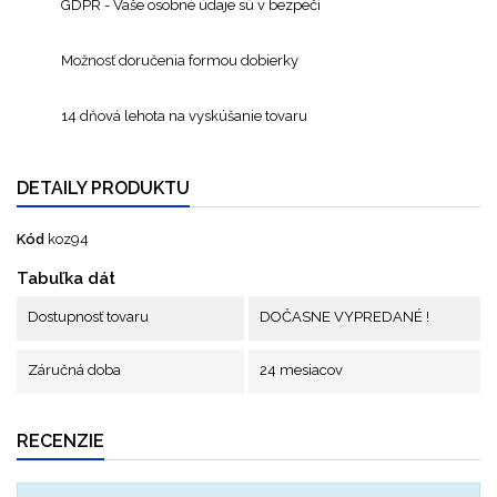
GDPR - Vaše osobné údaje sú v bezpečí
Možnosť doručenia formou dobierky
14 dňová lehota na vyskúšanie tovaru
DETAILY PRODUKTU
Kód
koz94
Tabuľka dát
Dostupnosť tovaru
DOČASNE VYPREDANÉ !
Záručná doba
24 mesiacov
RECENZIE