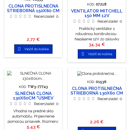
zasunutím zástrčky
KÓD:
07218
CLONA PROTISLNEČNÁ
napájacieho kábla do
STRIEBORNÁ 150X80 CM
VENTILÁTOR MITCHELL
štandardnej zásuvky
150 MM 12V
Recenzia(e):
0
cigaretového...
Recenzia(e):
0
Praktický ventilátor s
robustnou konštrukciou.
Cena
2,77 €
Napájanie 12V zo zásuvky
Cena
34,34 €
autozapaľovača. Ventilátor

Vložiť do košíka
disponuje dvoma rýchlosťami

Vložiť do košíka
a vďaka guľovému kĺbu je
ľahké vetrák natočiť prakticky
akýmkoľvek smerom.
Ventilátor je vybavený silnou
prísavkou pre jeho ľahké a
dôkladné upevnenie. Vyniká
KÓD:
01536
tichým chodom a nízkou
KÓD:
TW3-77743
CLONA PROTISLNEČNÁ
spotrebou prúdu. Technické
STRIEBORNÁ 130X60 CM
SLNEČNÁ CLONA
údaje: priemer...
130X60CM "ÚSMEV
Recenzia(e):
0
MAČKY"
Recenzia(e):
0
Vhodná na predné sklo
automobilu. Pripevnenie
Cena
2,26 €
pomocou prísaviek. Rozmery:
Cena
5,43 €
60 x 130 cm. Výrobca: