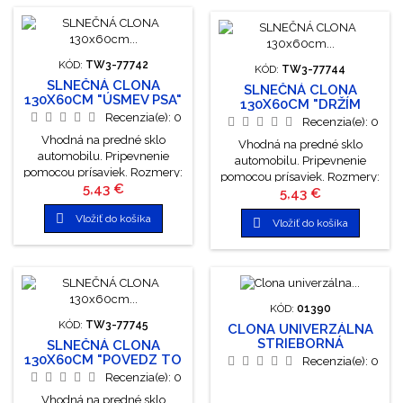
KÓD:
TW3-77742
KÓD:
TW3-77744
SLNEČNÁ CLONA
SLNEČNÁ CLONA
130X60CM "ÚSMEV PSA"
130X60CM "DRŽÍM
Recenzia(e):
0
CHLAD"
Recenzia(e):
0
Vhodná na predné sklo
Vhodná na predné sklo
automobilu. Pripevnenie
automobilu. Pripevnenie
pomocou prísaviek. Rozmery:
pomocou prísaviek. Rozmery:
Cena
5,43 €
60 x 130 cm. Výrobca:
Cena
5,43 €
60 x 130 cm. Výrobca:
TWISTED WHISKERS
TWISTED WHISKERS

Vložiť do košíka

Vložiť do košíka
KÓD:
01390
KÓD:
TW3-77745
CLONA UNIVERZÁLNA
STRIEBORNÁ
SLNEČNÁ CLONA
ZIMA/LETO 175X90 CM
130X60CM "POVEDZ TO
Recenzia(e):
0
PACKOU"
Recenzia(e):
0
Vhodná na predné sklo