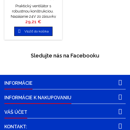
Praktický ventilátor s
robustnou konštrukciou.
Napájanie 24V zo zásuvky
Cena
29,21 €
autozapaľovača. Ventilátor
disponuje dvoma rýchlosťami

Vložiť do košíka
a vďaka guľovému kĺbu je
ľahké vetrák natočiť prakticky
akýmkoľvek smerom.
Ventilátor je vybavený silnou
prísavkou pre jeho ľahké a
Sledujte nás na Facebooku
dôkladné upevnenie. Vyniká
tichým chodom a nízkou
spotrebou prúdu.

INFORMÁCIE

INFORMÁCIE K NAKUPOVANIU

VÁŠ ÚČET

KONTAKT: