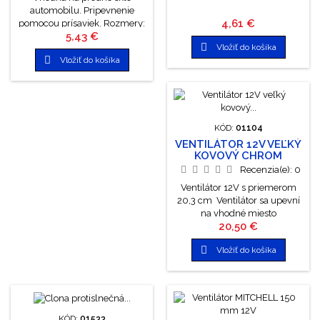
automobilu. Pripevnenie
Cena
4,61 €
pomocou prísaviek. Rozmery:
Cena
5,43 €
60 x 130 cm. Výrobca:

Vložiť do košíka
TWISTED WHISKERS

Vložiť do košíka
KÓD:
01104
VENTILÁTOR 12V VEĽKÝ
KOVOVÝ CHROM
Recenzia(e):
0
Ventilátor 12V s priemerom
20,3 cm Ventilátor sa upevní
na vhodné miesto
Cena
20,50 €
priskrutkovaním držiaka
nastaviteľného ramena

Vložiť do košíka
pomocou dvoch skrutiek. Po
uvoľnení matiek na ramene
ventilátora možno nastaviť
potrebný sklon ramena a
potom je nutné matky
utiahnuť. Ventilátor sa zapína
KÓD:
01533