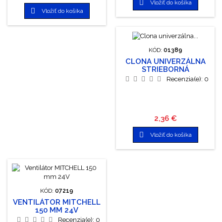

Vložiť do košíka
TWISTED WHISKERS

Vložiť do košíka
KÓD:
01389
CLONA UNIVERZÁLNA
STRIEBORNÁ
ZIMA/LETO 150X70 CM
Recenzia(e):
0
Cena
2,36 €

Vložiť do košíka
KÓD:
07219
VENTILÁTOR MITCHELL
150 MM 24V
Recenzia(e):
0