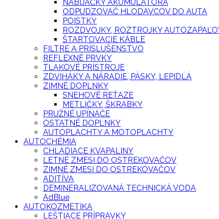
NABÍJAČKY AKUMULÁTORA
ODPUDZOVAČ HLODAVCOV DO AUTA
POISTKY
ROZDVOJKY, ROZTROJKY AUTOZAPAĽO
ŠTARTOVACIE KÁBLE
FILTRE A PRÍSLUŠENSTVO
REFLEXNÉ PRVKY
TLAKOVÉ PRÍSTROJE
ZDVIHÁKY A NÁRADIE, PÁSKY, LEPIDLÁ
ZIMNÉ DOPLNKY
SNEHOVÉ REŤAZE
METLIČKY, ŠKRABKY
PRUŽNÉ UPÍNAČE
OSTATNÉ DOPLNKY
AUTOPLACHTY A MOTOPLACHTY
AUTOCHÉMIA
CHLADIACE KVAPALINY
LETNÉ ZMESI DO OSTREKOVAČOV
ZIMNÉ ZMESI DO OSTREKOVAČOV
ADITÍVA
DEMINERALIZOVANÁ TECHNICKÁ VODA
AdBlue
AUTOKOZMETIKA
LEŠTIACE PRÍPRAVKY