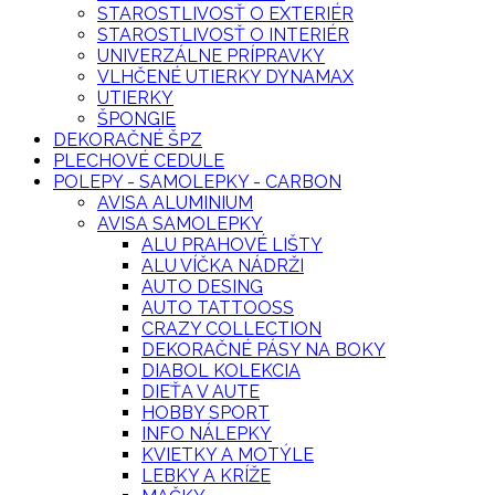
STAROSTLIVOSŤ O EXTERIÉR
STAROSTLIVOSŤ O INTERIÉR
UNIVERZÁLNE PRÍPRAVKY
VLHČENÉ UTIERKY DYNAMAX
UTIERKY
ŠPONGIE
DEKORAČNÉ ŠPZ
PLECHOVÉ CEDULE
POLEPY - SAMOLEPKY - CARBON
AVISA ALUMINIUM
AVISA SAMOLEPKY
ALU PRAHOVÉ LIŠTY
ALU VÍČKA NÁDRŽI
AUTO DESING
AUTO TATTOOSS
CRAZY COLLECTION
DEKORAČNÉ PÁSY NA BOKY
DIABOL KOLEKCIA
DIEŤA V AUTE
HOBBY SPORT
INFO NÁLEPKY
KVIETKY A MOTÝLE
LEBKY A KRÍŽE