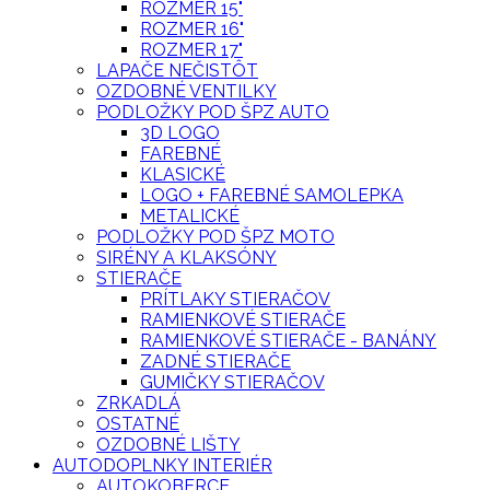
ROZMER 15"
ROZMER 16"
ROZMER 17"
LAPAČE NEČISTÔT
OZDOBNÉ VENTILKY
PODLOŽKY POD ŠPZ AUTO
3D LOGO
FAREBNÉ
KLASICKÉ
LOGO + FAREBNÉ SAMOLEPKA
METALICKÉ
PODLOŽKY POD ŠPZ MOTO
SIRÉNY A KLAKSÓNY
STIERAČE
PRÍTLAKY STIERAČOV
RAMIENKOVÉ STIERAČE
RAMIENKOVÉ STIERAČE - BANÁNY
ZADNÉ STIERAČE
GUMIČKY STIERAČOV
ZRKADLÁ
OSTATNÉ
OZDOBNÉ LIŠTY
AUTODOPLNKY INTERIÉR
AUTOKOBERCE