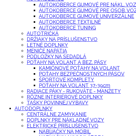
AUTOKOBERCE GUMOVÉ PRE NÁKL. VO
AUTOKOBERCE GUMOVÉ PRE OSOB. VO
AUTOKOBERCE GUMOVÉ UNIVERZÁLNE
AUTOKOBERCE TEXTILNÉ
AUTOKOBERCE TUNING
AUTOTRIČKÁ
DRŽIAKY NA PRÍSLUŠENSTVO
LETNÉ DOPLNKY
MENIČE NAPÄTIA
PODLOŽKY NA SEDADLÁ
POŤAHY NA VOLANT A BEZ. PÁSY
KAMIÓNOVÉ POŤAHY NA VOLANT
POŤAHY BEZPEČNOSTNÝCH PÁSOV
ŠPORTOVÉ KOMPLETY
POŤAHY NA VOLANT 37-39cm
RADIACE PÁKY - RUKOVÄTE - MANŽETY
RÔZNE INTERIÉROVÉ DOPLNKY
TAŠKY POVINNEJ VÝBAVY
AUTODOPLNKY
CENTRÁLNE ZAMYKANIE
DOPLNKY PRE NÁKLADNÉ VOZY
ELEKTRICKÉ PRÍSLUŠENSTVO
NABÍJAČKY NA MOBIL