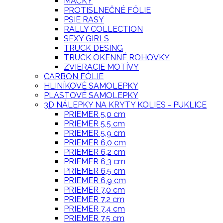
MAČKY
PROTISLNEČNÉ FÓLIE
PSIE RASY
RALLY COLLECTION
SEXY GIRLS
TRUCK DESING
TRUCK OKENNÉ ROHOVKY
ZVIERACIE MOTÍVY
CARBON FÓLIE
HLINÍKOVÉ SAMOLEPKY
PLASTOVÉ SAMOLEPKY
3D NÁLEPKY NA KRYTY KOLIES - PUKLICE
PRIEMER 5,0 cm
PRIEMER 5,5 cm
PRIEMER 5,9 cm
PRIEMER 6,0 cm
PRIEMER 6,2 cm
PRIEMER 6,3 cm
PRIEMER 6,5 cm
PRIEMER 6,9 cm
PRIEMER 7,0 cm
PRIEMER 7,2 cm
PRIEMER 7,4 cm
PRIEMER 7,5 cm