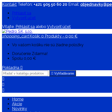
Kontakt
Telefón:
+421 905 50 60 20
Email:
objednavky@ped
Prihlásiť sa
Vytvoriť účet
Vitajte,
Prihlásiť sa
alebo
Vytvoriť účet
shopping_cart
Košík:
0
Produkty - 0,00 €
Vo vašom košíku nie sú žiadne položky
Doručenie
Zdarma!
Spolu
0,00 €
Pokladňa


Vyhľadávanie



Home
Akcie
Novinky