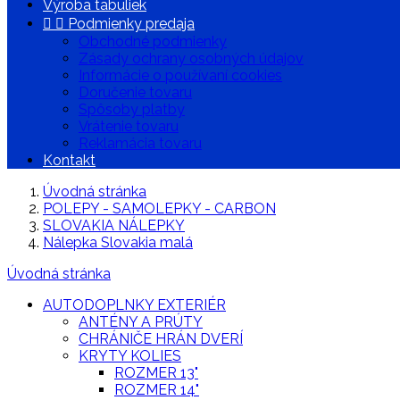
Výroba tabuliek


Podmienky predaja
Obchodné podmienky
Zásady ochrany osobných údajov
Informácie o používaní cookies
Doručenie tovaru
Spôsoby platby
Vrátenie tovaru
Reklamácia tovaru
Kontakt
Úvodná stránka
POLEPY - SAMOLEPKY - CARBON
SLOVAKIA NÁLEPKY
Nálepka Slovakia malá
Úvodná stránka
AUTODOPLNKY EXTERIÉR
ANTÉNY A PRÚTY
CHRÁNIČE HRÁN DVERÍ
KRYTY KOLIES
ROZMER 13"
ROZMER 14"