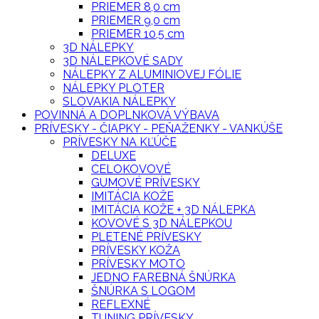
PRIEMER 8,0 cm
PRIEMER 9,0 cm
PRIEMER 10,5 cm
3D NÁLEPKY
3D NÁLEPKOVÉ SADY
NÁLEPKY Z ALUMINIOVEJ FÓLIE
NÁLEPKY PLOTER
SLOVAKIA NÁLEPKY
POVINNÁ A DOPLNKOVÁ VÝBAVA
PRÍVESKY - ČIAPKY - PEŇAŽENKY - VANKÚŠE
PRÍVESKY NA KĽÚČE
DELUXE
CELOKOVOVÉ
GUMOVÉ PRÍVESKY
IMITÁCIA KOŽE
IMITÁCIA KOŽE + 3D NÁLEPKA
KOVOVÉ S 3D NÁLEPKOU
PLETENÉ PRÍVESKY
PRÍVESKY KOŽA
PRÍVESKY MOTO
JEDNO FAREBNÁ ŠNÚRKA
ŠNÚRKA S LOGOM
REFLEXNÉ
TUNING PRÍVESKY