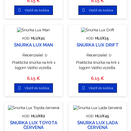
Cena
Cena
6,15 €
6,15 €


Vložiť do košíka
Vložiť do košíka
KÓD:
HLUX41
KÓD:
HLUX15
ŠNÚRKA LUX MAN
ŠNÚRKA LUX DRIFT
Recenzia(e):
0
Recenzia(e):
0
Praktická šnúrka na krk s
Praktická šnúrka na krk s
logom Vášho vozidla.
logom Vášho vozidla.
Cena
Cena
6,15 €
6,15 €


Vložiť do košíka
Vložiť do košíka
KÓD:
HLUX62
KÓD:
HLUX45
ŠNÚRKA LUX TOYOTA
ŠNÚRKA LUX LADA
ČERVENÁ
ČERVENÁ