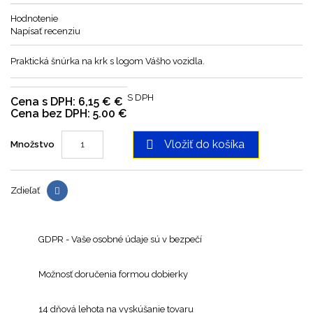
Hodnotenie
Napísať recenziu
Praktická šnúrka na krk s logom Vášho vozidla.
S DPH
Cena s DPH: 6,15 € €
Cena bez DPH: 5.00 €

Vložiť do košíka
Množstvo
Zdieľať
GDPR - Vaše osobné údaje sú v bezpečí
Možnosť doručenia formou dobierky
14 dňová lehota na vyskúšanie tovaru