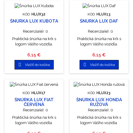
KÓD:
HLUX32
KÓD:
HLUX13
ŠNÚRKA LUX KUBOTA
ŠNÚRKA LUX DAF
Recenzia(e):
0
Recenzia(e):
0
Praktická šnúrka na krk s
Praktická šnúrka na krk s
logom Vášho vozidla.
logom Vášho vozidla.
Cena
Cena
6,15 €
6,15 €


Vložiť do košíka
Vložiť do košíka
KÓD:
HLUX17
KÓD:
HLUX23
ŠNÚRKA LUX FIAT
ŠNÚRKA LUX HONDA
ČERVENÁ
RUŽOVÁ
Recenzia(e):
0
Recenzia(e):
0
Praktická šnúrka na krk s
Praktická šnúrka na krk s
logom Vášho vozidla.
logom Vášho vozidla.