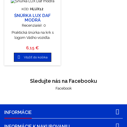
KÓD:
HLUX12
ŠNÚRKA LUX DAF
MODRÁ
Recenzia(e):
0
Praktická šnúrka na krk s
logom Vášho vozidla.
Cena
6,15 €

Vložiť do košíka
Sledujte nás na Facebooku
Facebook

INFORMÁCIE

INFORMÁCIE K NAKUPOVANIU