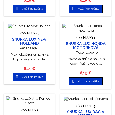
6,15 €
6,15 €


Vložiť do košíka
Vložiť do košíka
KÓD:
HLUX43
KÓD:
HLUX44
ŠNÚRKA LUX NEW
HOLLAND
ŠNÚRKA LUX HONDA
MOTORKOVÁ
Recenzia(e):
0
Recenzia(e):
0
Praktická šnúrka na krk s
Praktická šnúrka na krk s
logom Vášho vozidla.
logom Vášho vozidla.
Cena
6,15 €
Cena
6,15 €

Vložiť do košíka

Vložiť do košíka
KÓD:
HLUX69
KÓD:
HLUX1
ŠNÚRKA LUX DACIA