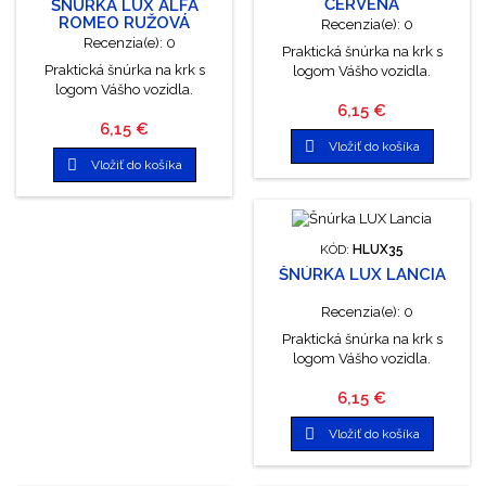
ČERVENÁ
ŠNÚRKA LUX ALFA
ROMEO RUŽOVÁ
Recenzia(e):
0
Recenzia(e):
0
Praktická šnúrka na krk s
Praktická šnúrka na krk s
logom Vášho vozidla.
logom Vášho vozidla.
Cena
6,15 €
Cena
6,15 €

Vložiť do košíka

Vložiť do košíka
KÓD:
HLUX35
ŠNÚRKA LUX LANCIA
Recenzia(e):
0
Praktická šnúrka na krk s
logom Vášho vozidla.
Cena
6,15 €

Vložiť do košíka