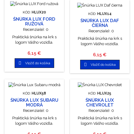
KÓD:
HLUX20
KÓD:
HLUX14
ŠNÚRKA LUX FORD
ŠNÚRKA LUX DAF
RUŽOVÁ
ČIERNA
Recenzia(e):
0
Recenzia(e):
0
Praktická šnúrka na krk s
Praktická šnúrka na krk s
logom Vášho vozidla.
logom Vášho vozidla.
Cena
6,15 €
Cena
6,15 €

Vložiť do košíka

Vložiť do košíka
KÓD:
HLUX58
KÓD:
HLUX25
ŠNÚRKA LUX SUBARU
ŠNÚRKA LUX
MODRÁ
CHEVROLET
Recenzia(e):
0
Recenzia(e):
0
Praktická šnúrka na krk s
Praktická šnúrka na krk s
logom Vášho vozidla.
logom Vášho vozidla.
Cena
Cena