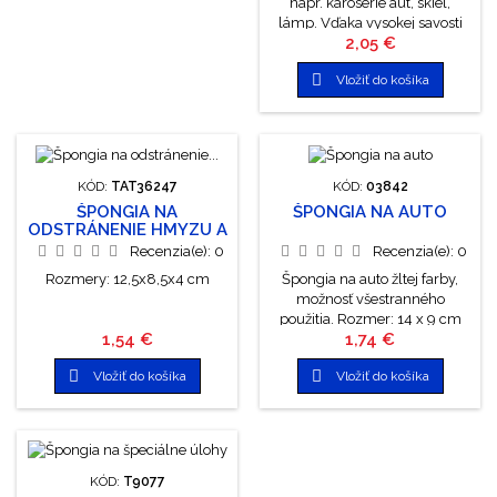
napr. karosérie áut, skiel,
lámp. Vďaka vysokej savosti
Cena
2,05 €
nenecháva šmuhy a škvrny.
Rozmery: 12,5x8,5x5,5 cm

Vložiť do košíka
KÓD:
TAT36247
KÓD:
03842
ŠPONGIA NA
ŠPONGIA NA AUTO
ODSTRÁNENIE HMYZU A
NEČISTÔT
Recenzia(e):
0
Recenzia(e):
0
Rozmery: 12,5x8,5x4 cm
Špongia na auto žltej farby,
možnosť všestranného
použitia. Rozmer: 14 x 9 cm
Cena
Cena
1,54 €
1,74 €


Vložiť do košíka
Vložiť do košíka
KÓD:
T9077