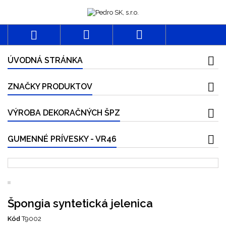



ÚVODNÁ STRÁNKA
ZNAČKY PRODUKTOV
VÝROBA DEKORAČNÝCH ŠPZ
GUMENNÉ PRÍVESKY - VR46
Špongia syntetická jelenica
Kód
T9002