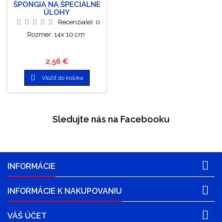
ŠPONGIA NA ŠPECIÁLNE
ÚLOHY
Recenzia(e):
0
Rozmer: 14x 10 cm
Cena
2,56 €

Vložiť do košíka
Sledujte nás na Facebooku

INFORMÁCIE

INFORMÁCIE K NAKUPOVANIU

VÁŠ ÚČET