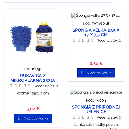
KÓD:
TAT36058
ŠPONGIA VEĽKÁ 27,5 X
17 X 7,5 CM
Recenzia(e):
0
Cena
2,56 €
KÓD:
01750

Vložiť do košíka
RUKAVICA Z
MIKROVLÁKNA 25X18
CM
Recenzia(e):
0
Rozmer: 25x18 cm
KÓD:
T9003
ŠPONGIA Z PRÍRODNEJ
Cena
5,02 €
JELENICE
Recenzia(e):
0

Vložiť do košíka
Ľahko suší hladký povrch,