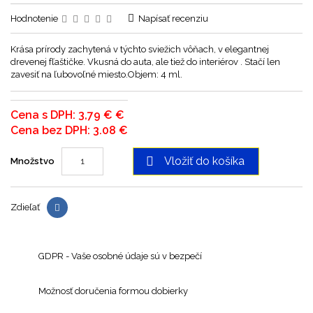
Hodnotenie
Napísať recenziu
Krása prírody zachytená v týchto sviežich vôňach, v elegantnej
drevenej fľaštičke. Vkusná do auta, ale tiež do interiérov . Stačí len
zavesiť na ľubovoľné miesto.Objem: 4 ml.
Cena s DPH: 3,79 € €
Cena bez DPH: 3.08 €

Vložiť do košíka
Množstvo
Zdieľať
GDPR - Vaše osobné údaje sú v bezpečí
Možnosť doručenia formou dobierky