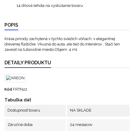
14 dňová lehota na vyskúšanie tovaru
POPIS
Krása prírody zachytená v týchto sviežich vôňach, v elegantnej
drevenej fľaštičke. Vkusná do auta, ale tiež do interiérov . Stačí len
zavesiť na ľubovoľné miesto.Objem: 4 ml.
DETAILY PRODUKTU
Kód
FRTN22
Tabuľka dát
Dostupnosť tovaru
NA SKLADE
Záručná doba
24 mesiacov