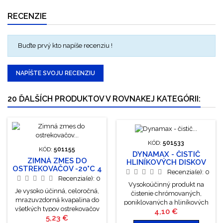
RECENZIE
Buďte prvý kto napíše recenziu !
NAPÍŠTE SVOJU RECENZIU
20 ĎALŠÍCH PRODUKTOV V ROVNAKEJ KATEGÓRII:
KÓD:
501533
KÓD:
501155
DYNAMAX - ČISTIČ
ZIMNÁ ZMES DO
HLINÍKOVÝCH DISKOV
OSTREKOVAČOV -20°C 4
Recenzia(e):
0
L
Recenzia(e):
0
Vysokoúčinný produkt na
Je vysoko účinná, celoročná,
čistenie chrómovaných,
mrazuvzdorná kvapalina do
poniklovaných a hliníkových
všetkých typov ostrekovačov
Cena
4,10 €
diskov kolies. Obsahuje
Cena
5,23 €
motorových vozidiel.
účinné látky zabraňujúce