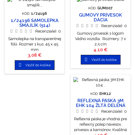
KÓD:
GUM007
KÓD:
1/24196
GUMOVÝ PRÍVESOK
DACIA
1/24196 SAMOLEPKA
SMAJLÍK (514)
Recenzia(e):
0
Recenzia(e):
0
Gumový prívesok s logom
Samolepka na transparentnej
Vášho vozidla. Rozmery: 7 x
fólii. Rozmer 1 kus: 45 x 45
2,5 cm
Cena
4,10 €
mm
Cena
3,08 €

Vložiť do košíka

Vložiť do košíka
KÓD:
EHK12
REFLEXNÁ PÁSKA 3M
EHK 104 ŽLTÁ DELENÁ
Recenzia(e):
0
Reflexná páska je vhodná pre
reflexný polep návesov,
prívesov a kamiónov. Kvalitná