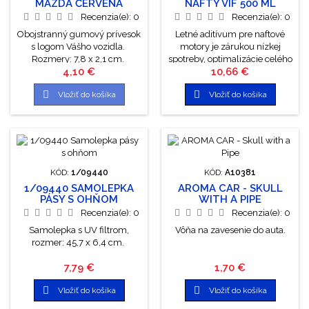
MAZDA ČERVENÁ
NAFTY VIF 500 ML
Recenzia(e):
0
Recenzia(e):
0
Obojstranný gumový prívesok
Letné aditívum pre naftové
s logom Vášho vozidla.
motory je zárukou nízkej
Rozmery: 7,8 x 2,1 cm.
spotreby, optimalizácie celého
Cena
Cena
4,10 €
10,66 €
spaľovacieho procesu, čistoty
palivového systému.


Vložiť do košíka
Vložiť do košíka
Eliminuje vznik usadenín a
neželané hrdzavenie. Cena za
1 liter: 20,800€
KÓD:
1/09440
KÓD:
A10381
1/09440 SAMOLEPKA
AROMA CAR - SKULL
PÁSY S OHŇOM
WITH A PIPE
Recenzia(e):
0
Recenzia(e):
0
Samolepka s UV filtrom,
Vôňa na zavesenie do auta.
rozmer: 45,7 x 6,4 cm.
Cena
Cena
7,79 €
1,70 €


Vložiť do košíka
Vložiť do košíka