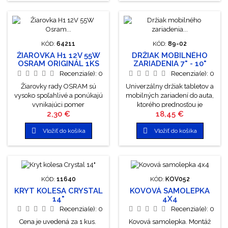
KÓD:
64211
KÓD:
89-02
ŽIAROVKA H1 12V 55W
DRŽIAK MOBILNÉHO
OSRAM ORIGINÁL 1KS
ZARIADENIA 7" - 10"
Recenzia(e):
0
Recenzia(e):
0
Žiarovky rady OSRAM sú
Univerzálny držiak tabletov a
vysoko spoľahlivé a ponúkajú
mobilných zariadení do auta,
vynikajúci pomer
ktorého prednosťou je
Cena
Cena
2,30 €
18,45 €
cena/výkon. Žiarovky OSRAM
predovšetkým veľká
sú dobrou voľbou pre
univerzálnosť. Ľahko a rýchlo


Vložiť do košíka
Vložiť do košíka
zákazníkov oceňujúcich
sa upevní na opierku hlavy
dobrú kvalitu.
alebo na čelné či bočné sklo.
Ideálne slúži pre sledovanie
filmov pasažierov na zadnom
sedadle. Dva držiaky v
jednom balení! S pákovou
KÓD:
11640
KÓD:
KOV052
prísavkou na okno. S úchytmi
KRYT KOLESA CRYSTAL
KOVOVÁ SAMOLEPKA
na zadnú opierku hlavy.
14"
4X4
Držiak...
Recenzia(e):
0
Recenzia(e):
0
Cena je uvedená za 1 kus.
Kovová samolepka. Montáž