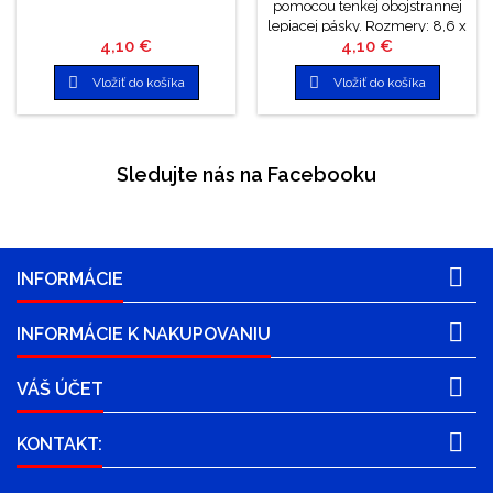
pomocou tenkej obojstrannej
lepiacej pásky. Rozmery: 8,6 x
Cena
Cena
4,10 €
4,10 €
3,5 cm


Vložiť do košíka
Vložiť do košíka
Sledujte nás na Facebooku

INFORMÁCIE

INFORMÁCIE K NAKUPOVANIU

VÁŠ ÚČET

KONTAKT: