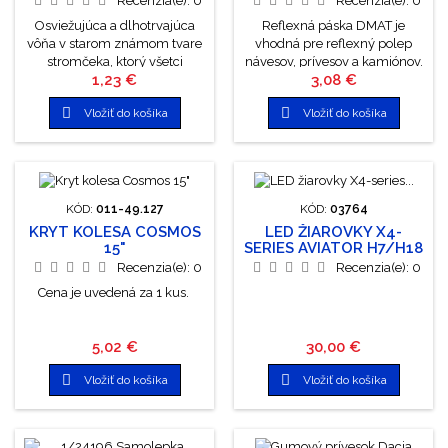
Recenzia(e):
0
Recenzia(e):
0
troch rokoch. Použitie:...
Osviežujúca a dlhotrvajúca
Reflexná páska DMAT je
vôňa v starom známom tvare
vhodná pre reflexný polep
stromčeka, ktorý všetci
návesov, prívesov a kamiónov.
Cena
Cena
1,23 €
3,08 €
poznáme. Skvelá a dlhodobo
Kvalitná značka Reflexite je
overená kvalita voňaviek
schválená v zmysle normy


Vložiť do košíka
Vložiť do košíka
WUNDER-BAUM do auta či
EHK 104 s atestáciou pre
obytného priestoru. Vôňa:
použitie na cestných
Čerešňa. Hmotnosť: 5g.
vozidlách, vhodná k aplikácii
na skriňové aj plachtové
nadstavby. Viditeľnosť pásky v
noci je cca zo vzdialenosti až
KÓD:
011-49.127
KÓD:
03764
1000 metrov. Páska je odolná
KRYT KOLESA COSMOS
LED ŽIAROVKY X4-
proti tlakovému umývaniu a...
15"
SERIES AVIATOR H7/H18
6500K MAX 44W
Recenzia(e):
0
Recenzia(e):
0
Cena je uvedená za 1 kus.
Cena
Cena
5,02 €
30,00 €


Vložiť do košíka
Vložiť do košíka