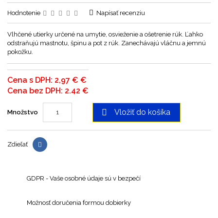
Hodnotenie
Napísať recenziu
Vlhčené utierky určené na umytie, osvieženie a ošetrenie rúk. Ľahko
odstraňujú mastnotu, špinu a pot z rúk. Zanechávajú vláčnu a jemnú
pokožku.
Cena s DPH: 2,97 € €
Cena bez DPH: 2.42 €

Vložiť do košíka
Množstvo
Zdieľať
GDPR - Vaše osobné údaje sú v bezpečí
Možnosť doručenia formou dobierky