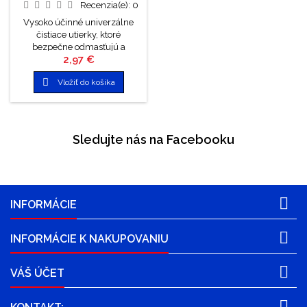
Recenzia(e):
0
Vysoko účinné univerzálne
čistiace utierky, ktoré
bezpečne odmasťujú a
Cena
2,97 €
odstraňujú nečistoty z
plastových a gumených

Vložiť do košíka
povrchov, skla, kovu, imitácie
kože, mechanických dielov,
smaltovaného, či lakovaného
povrchu a iných materiálov.
Výborné na čistenie textilných
Sledujte nás na Facebooku
častí interiéru, nezanechávajú
fľaky. Príjemne parfumované.

INFORMÁCIE

INFORMÁCIE K NAKUPOVANIU

VÁŠ ÚČET
