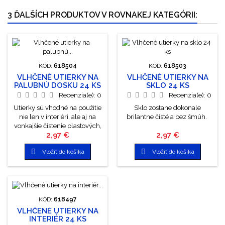
3 ĎALŠÍCH PRODUKTOV V ROVNAKEJ KATEGÓRII:
KÓD:
618504
KÓD:
618503
VLHČENÉ UTIERKY NA
VLHČENÉ UTIERKY NA
PALUBNÚ DOSKU 24 KS
SKLO 24 KS
Recenzia(e):
0
Recenzia(e):
0
Utierky sú vhodné na použitie
Sklo zostane dokonale
nie len v interiéri, ale aj na
brilantne čisté a bez šmúh.
vonkajšie čistenie plastových,
Cena
Cena
2,97 €
2,97 €
gumových častí automobilov.
Nevhodné na volant, riadiacu


Vložiť do košíka
Vložiť do košíka
páku a pedále (šmýka sa).
KÓD:
618497
VLHČENÉ UTIERKY NA
INTERIÉR 24 KS